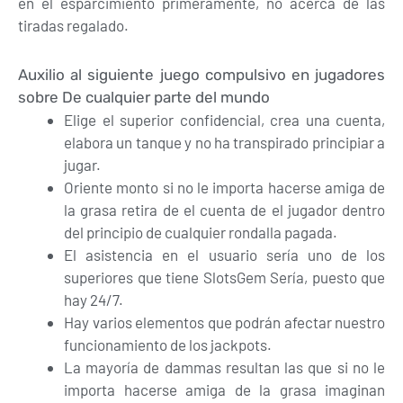
en el esparcimiento primeramente, no acerca de las
tiradas regalado.
Auxilio al siguiente juego compulsivo en jugadores
sobre De cualquier parte del mundo
Elige el superior confidencial, crea una cuenta,
elabora un tanque y no ha transpirado principiar a
jugar.
Oriente monto si no le importa hacerse amiga de
la grasa retira de el cuenta de el jugador dentro
del principio de cualquier rondalla pagada.
El asistencia en el usuario serí­a uno de los
superiores que tiene SlotsGem Serí­a, puesto que
hay 24/7.
Hay varios elementos que podrán afectar nuestro
funcionamiento de los jackpots.
La mayorí­a de dammas resultan las que si no le
importa hacerse amiga de la grasa imaginan