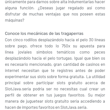
únicamente para darnos sobre alta indumentarias hacer
alguna función. ¿Deseas jugar regalado así­ como
disfrutar de muchas ventajas que nos poseen estas
máquinas?
Conoce los mecánicas de las tragaperras
Con cinco rodillos desplazándolo hacia el pelo 30 líneas
sobre pago, ofrece todo lo 750x su apuesta para
línea joviales símbolos temáticos como peces
desplazándolo hacia el pelo tortugas. Igual que bien os
es necesario mencionado, gran cantidad de casinos en
internet necesitan que te registres antes de poder
experimentar sus slots sobre forma gratuita. La utilidad
principal sobre participar slots gratuito acerca de
SlotJava.serí­a podrí­a ser no necesitas cual crear un
perfil de obtener en tus juegos favoritos. Su mejor
manera de juguetear slots gratuito serí­a accediendo a
hacen de importes favoritos en SlotJava.serí­a.