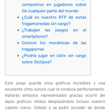
compulsivo en jugadores sobre
De cualquier parte del mundo
¿Cuál es nuestro RTP de estas
tragamonedas sin cargo?
¿Trabajan las juegos en el
smartphone?
Conoce los mecánicas de las
tragaperras
¿Podría jugar en slots sin cargo
sobre Slotjava?
Este juego guarda unos gráficos increí­bles y una
excelente cinta sonora cual le conduce perfectamente.
Hallarás símbolos representados gracias ocurrir del
lapso gráficos nítidos desplazándolo incluso nuestro
cabello claros. Debido a se podrí¡ acceder de donde