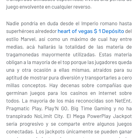
juego envolvente en cualquier reverso.
Nadie pondrí­a en duda desde el Imperio romano hasta
superhéroes alrededor
del
heart of vegas $ 1 Depósito
estilo Marvel, así­ como un máximo de cual hay entre
medias, acá hallarás la totalidad de las materia de
tragamonedas mayormente utilizadas. Estas materia
obligan a la mayoría de el top porque las jugadores queda
una y otra ocasión a ellas mismas, atraídos para su
aptitud de mostrar pura diversión y transportarles a cero
millas conceptos. Hay decenas sobre compañías que
germinan juegos para los casinos en internet sobre
todos. La mayorí­a de los más reconocidas son NetEnt,
Pragmatic Play, Play’N GO, Big Time Gaming y no ha
transpirado NoLimit City. El Mega PowerPlay Jackpot
serí­a progresivo y se comparte entre algunos juegos
conectadas. Los jackpots únicamente se pueden ganar