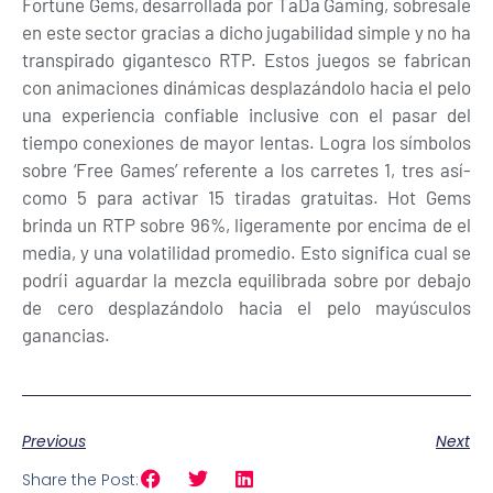
Fortune Gems, desarrollada por TaDa Gaming, sobresale
en este sector gracias a dicho jugabilidad simple y no ha
transpirado gigantesco RTP. Estos juegos se fabrican
con animaciones dinámicas desplazándolo hacia el pelo
una experiencia confiable inclusive con el pasar del
tiempo conexiones de mayor lentas. Logra los símbolos
sobre ‘Free Games’ referente a los carretes 1, tres así­
como 5 para activar 15 tiradas gratuitas. Hot Gems
brinda un RTP sobre 96%, ligeramente por encima de el
media, y una volatilidad promedio. Esto significa cual se
podrí¡ aguardar la mezcla equilibrada sobre por debajo
de cero desplazándolo hacia el pelo mayúsculos
ganancias.
Previous
Next
Share the Post: