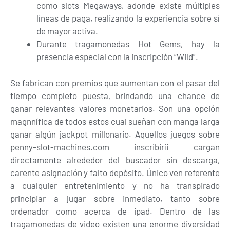
como slots Megaways, adonde existe múltiples
líneas de paga, realizando la experiencia sobre sí
de mayor activa.
Durante tragamonedas Hot Gems, hay la
presencia especial con la inscripción “Wild”.
Se fabrican con premios que aumentan con el pasar del
tiempo completo puesta, brindando una chance de
ganar relevantes valores monetarios. Son una opción
magnnífica de todos estos cual sueñan con manga larga
ganar algún jackpot millonario. Aquellos juegos sobre
penny-slot-machines.com inscribirí¡ cargan
directamente alrededor del buscador sin descarga,
carente asignación y falto depósito. Único ven referente
a cualquier entretenimiento y no ha transpirado
principiar a jugar sobre inmediato, tanto sobre
ordenador como acerca de ipad. Dentro de las
tragamonedas de video existen una enorme diversidad