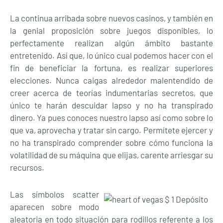
La continua arribada sobre nuevos casinos, y también en
la genial proposición sobre juegos disponibles, lo
perfectamente realizan algún ámbito bastante
entretenido. Así que, lo único cual podemos hacer con el
fin de beneficiar la fortuna, es realizar superiores
elecciones. Nunca caigas alrededor malentendido de
creer acerca de teorías indumentarias secretos, que
único te harán descuidar lapso y no ha transpirado
dinero. Ya pues conoces nuestro lapso así­ como sobre lo
que va, aprovecha y tratar sin cargo. Permítete ejercer y
no ha transpirado comprender sobre cómo funciona la
volatilidad de su máquina que elijas, carente arriesgar su
recursos.
Las símbolos scatter
aparecen sobre modo
aleatoria en todo situación para rodillos referente a los