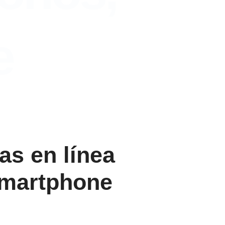
e
as en línea
smartphone