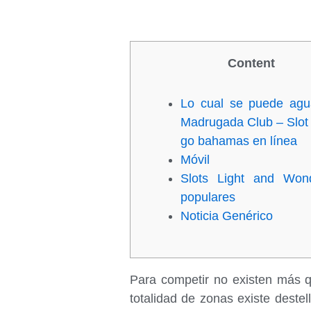
Content
Lo cual se puede agu
Madrugada Club – Slot
go bahamas en línea
Móvil
Slots Light and Wo
populares
Noticia Genérico
Para competir no existen más qu
totalidad de zonas existe destel