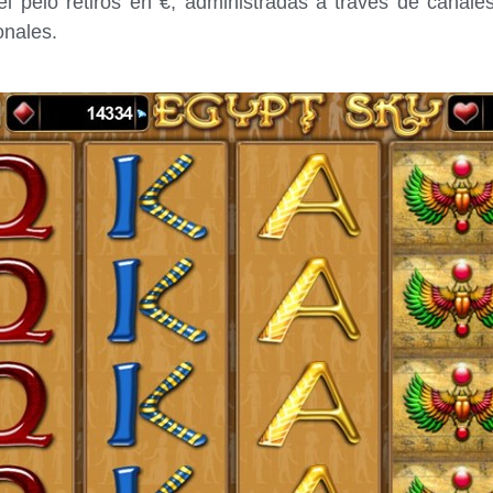
l pelo retiros en €, administradas a través de canale
onales.