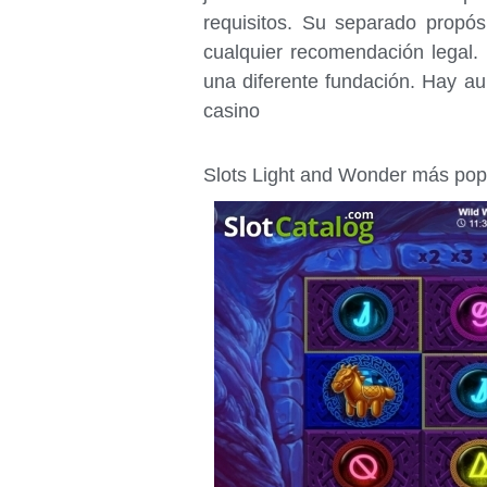
requisitos. Su separado propós
cualquier recomendación legal.
una diferente fundación. Hay au
casino
Slots Light and Wonder más pop