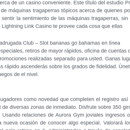
rca de un casino conveniente. Este título del estudio 
os de máquinas tragaperras tópicos acerca de quienes p
 sentir la sentimiento de las máquinas tragaperras, si
o Lightning Link Casino te provee cada cosa que ellas
adrugada Club – Slot bananas go bahamas en línea
speciales, retiros de mayor rápidos, oficina de cuentas
romociones realizadas separado para usted. Ganas luga
 rápido ascenderás sobre los grados de fidelidad. Úne
egos de el nivel.
ugadores como novedad que completen el registro así­ c
sit de diversas zonas de inmediato. Disfrute sobre 350 g
Usando relaciones de Aurora Gym joviales ingresos op
na nueva ocasión de conocer algo especial. Valorará lo