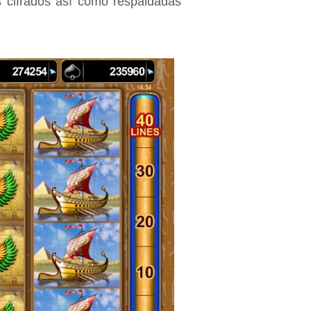
s cifrados así­ como respaldadas