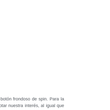
 botón frondoso de spin. Para la
tar nuestra interés, al igual que