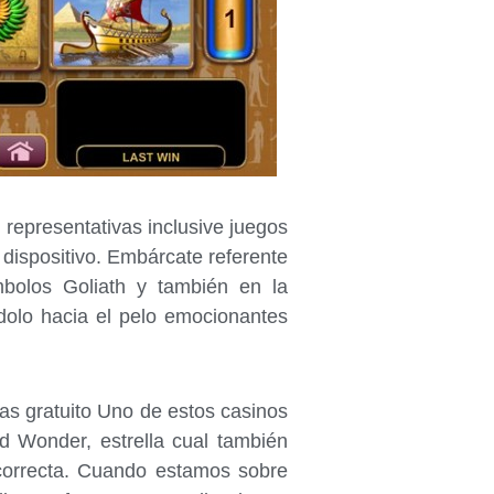
epresentativas inclusive juegos
 dispositivo. Embárcate referente
mbolos Goliath y también en la
dolo hacia el pelo emocionantes
as gratuito Uno de estos casinos
d Wonder, estrella cual también
 correcta. Cuando estamos sobre