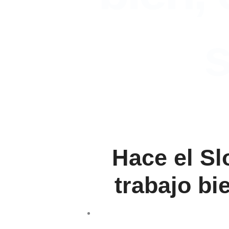
Hace el Sl
trabajo b