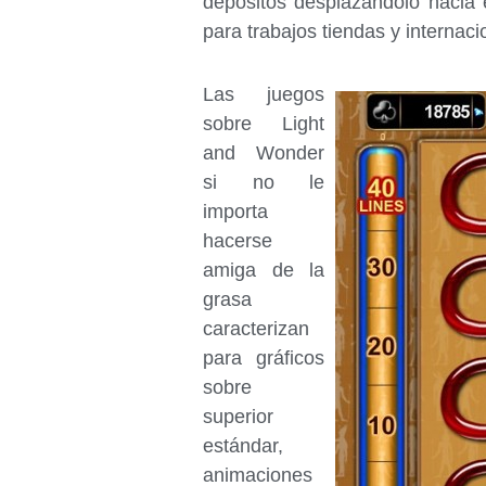
depósitos desplazándolo hacia e
para trabajos tiendas y internaci
Las juegos
sobre Light
and Wonder
si no le
importa
hacerse
amiga de la
grasa
caracterizan
para gráficos
sobre
superior
estándar,
animaciones