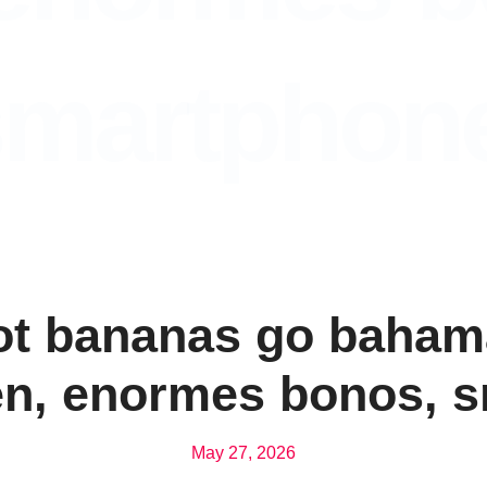
smartphon
ot bananas go baham
ien, enormes bonos, 
May 27, 2026