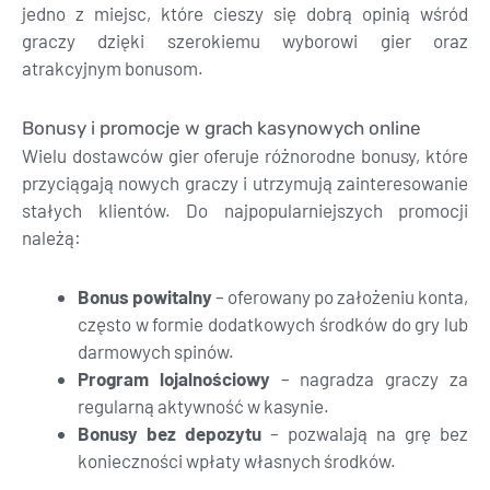
jedno z miejsc, które cieszy się dobrą opinią wśród
graczy dzięki szerokiemu wyborowi gier oraz
atrakcyjnym bonusom.
Bonusy i promocje w grach kasynowych online
Wielu dostawców gier oferuje różnorodne bonusy, które
przyciągają nowych graczy i utrzymują zainteresowanie
stałych klientów. Do najpopularniejszych promocji
należą:
Bonus powitalny
– oferowany po założeniu konta,
często w formie dodatkowych środków do gry lub
darmowych spinów.
Program lojalnościowy
– nagradza graczy za
regularną aktywność w kasynie.
Bonusy bez depozytu
– pozwalają na grę bez
konieczności wpłaty własnych środków.