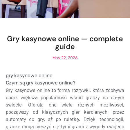
Gry kasynowe online — complete
guide
May 22, 2026
gry kasynowe online
Czym są gry kasynowe online?
Gry kasynowe online to forma rozrywki, która zdobywa
coraz większą popularność wśród graczy na całym
świecie. Oferują one wiele różnych możliwości,
począwszy od klasycznych gier karcianych, przez
automaty do gry, aż po ruletkę. Dzięki technologii,
gracze mogą cieszyć się tymi grami z wygody swojego