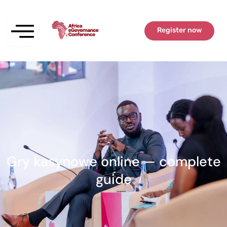
Skip
to
content
Register now
Gry kasynowe online — complete
guide