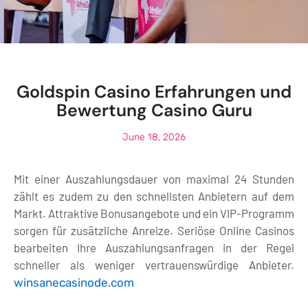
Goldspin Casino Erfahrungen und
Bewertung Casino Guru
June 18, 2026
Mit einer Auszahlungsdauer von maximal 24 Stunden
zählt es zudem zu den schnellsten Anbietern auf dem
Markt. Attraktive Bonusangebote und ein VIP-Programm
sorgen für zusätzliche Anreize. Seriöse Online Casinos
bearbeiten Ihre Auszahlungsanfragen in der Regel
schneller als weniger vertrauenswürdige Anbieter.
winsanecasinode.com