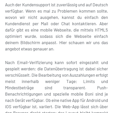
Auch der Kundensupport ist zuverlässig und auf Deutsch
verfügbar. Wenn es mal zu Problemen kommen sollte,
wovon wir nicht ausgehen, kannst du einfach den
Kundendienst per Mail oder Chat kontaktieren. Aber
dafür gibt es eine mobile Webseite, die mittels HTML5
optimiert wurde, sodass sich die Webseite einfach
deinem Bildschirm anpasst. Hier schauen wir uns das
angebot etwas genauer an.
Nach Email-Verifizierung kann sofort eingezahlt und
gespielt werden; die Datenübertragung ist dabei sicher
verschlüsselt. Die Bearbeitung von Auszahlungen erfolgt
meist innerhalb weniger Tage; Limits und
Mindestbeträge sind transparent. Push-
Benachrichtigungen und spezielle mobile Boni sind je
nach Gerät verfügbar. Ob eine native App für Android und
iOS verfügbar ist, variiert. Die Web-App lässt sich über
den Browser direkt starten; das Layout bleibt kompakt