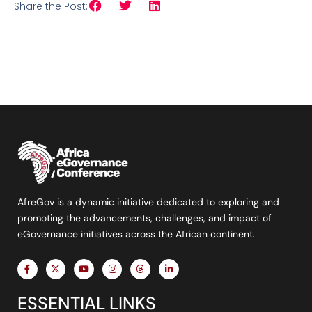
Share the Post:
AfreGov is a dynamic initiative dedicated to exploring and
promoting the advancements, challenges, and impact of
eGovernance initiatives across the African continent.
F
X
Y
I
T
L
a
-
o
n
h
i
c
t
u
s
r
n
e
w
t
t
e
k
ESSENTIAL LINKS
b
i
u
a
a
e
o
t
b
g
d
d