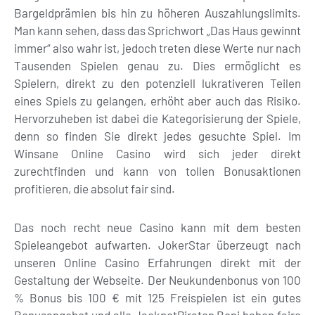
Bargeldprämien bis hin zu höheren Auszahlungslimits.
Man kann sehen, dass das Sprichwort „Das Haus gewinnt
immer“ also wahr ist, jedoch treten diese Werte nur nach
Tausenden Spielen genau zu. Dies ermöglicht es
Spielern, direkt zu den potenziell lukrativeren Teilen
eines Spiels zu gelangen, erhöht aber auch das Risiko.
Hervorzuheben ist dabei die Kategorisierung der Spiele,
denn so finden Sie direkt jedes gesuchte Spiel. Im
Winsane Online Casino wird sich jeder direkt
zurechtfinden und kann von tollen Bonusaktionen
profitieren, die absolut fair sind.
Das noch recht neue Casino kann mit dem besten
Spieleangebot aufwarten. JokerStar überzeugt nach
unseren Online Casino Erfahrungen direkt mit der
Gestaltung der Webseite. Der Neukundenbonus von 100
% Bonus bis 100 € mit 125 Freispielen ist ein gutes
Bonusangebot und alle JackpotPiraten Boni haben faire