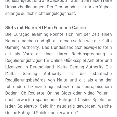
Umsatzbedingungen. Der Demomodus ist nur verfügbar,
solange du dich nicht eingeloggt hast.
Slots mit Hoher RTP im Winsane Casino
Die Curaçao eGaming konnte sich mit der Zeit einen
Namen machen und gilt als genau seriös wie die Malta
Gaming Authority. Das Bundesland Schleswig-Holstein
gilt als Vorreiter einer klaren Rechtssprechung in
Regulierungsfragen für Online Glücksspiel Anbieter und
Lizenzen in Deutschland. Malta Gaming Authority Die
Malta Gaming Authority ist die staatliche
Regulierungsbehörde von Malta und gilt als eine der
führenden Lizenzierungsinstanzen auf europäischem
Boden. Ob Roulette, Online Slots oder Video Poker –
euch erwarten spannende Echtgeld Casino Spiele für
jeden Spielertyp. Seid ihr neugierig geworden, welche
Online Echtgeld Spiele euch erwarten?