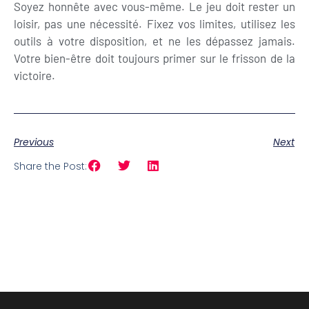
Soyez honnête avec vous-même. Le jeu doit rester un
loisir, pas une nécessité. Fixez vos limites, utilisez les
outils à votre disposition, et ne les dépassez jamais.
Votre bien-être doit toujours primer sur le frisson de la
victoire.
Previous
Next
Share the Post: