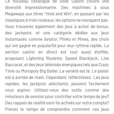
Le nouveau catalogue de Godz Casino couvre une
diversité impressionnante. Des machines à sous
Megaways aux titres “Hold and Win”, en passant par les
classiques à trois rouleaux, les options ne manquent pas.
Vous trouverez également des jeux à achat de bonus,
des jackpots, et une catégorie dédiée aux jeux
instantanés comme Aviator, Plinko et Mines, des choix
qui ont gagné en popularité pour leur rythme rapide. La
section casino en direct est tout aussi étoffée,
proposant Lightning Roulette, Speed Blackjack, Live
Baccarat, et des jeux télévisés énergiques tels que Crazy
Time ou Monopoly Big Baller. La variété est là. Le plaisir
est à portée de main. Cependant, réfléchissez. Les jeux
rapides, les jackpots alléchants, peuvent facilement
vous aspirer. Utilisez-vous des outils comme des
minuteurs de session pour contrôler votre temps de jeu?
Des rappels de réalité sont-ils activés sur votre compte?
Prenez le temps de comprendre comment ces jeux