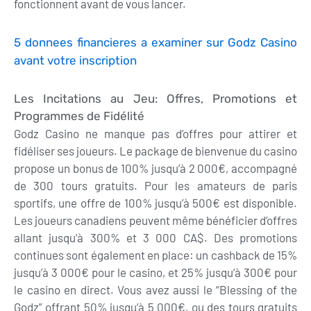
fonctionnent avant de vous lancer.
5 donnees financieres a examiner sur Godz Casino
avant votre inscription
Les Incitations au Jeu: Offres, Promotions et
Programmes de Fidélité
Godz Casino ne manque pas d’offres pour attirer et
fidéliser ses joueurs. Le package de bienvenue du casino
propose un bonus de 100% jusqu’à 2 000€, accompagné
de 300 tours gratuits. Pour les amateurs de paris
sportifs, une offre de 100% jusqu’à 500€ est disponible.
Les joueurs canadiens peuvent même bénéficier d’offres
allant jusqu’à 300% et 3 000 CA$. Des promotions
continues sont également en place: un cashback de 15%
jusqu’à 3 000€ pour le casino, et 25% jusqu’à 300€ pour
le casino en direct. Vous avez aussi le “Blessing of the
Godz” offrant 50% jusqu’à 5 000€, ou des tours gratuits