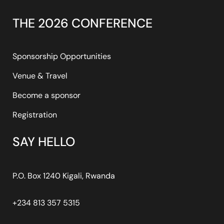
THE 2026 CONFERENCE
Sponsorship Opportunities
Venue & Travel
Become a sponsor
Registration
SAY HELLO
P.O. Box 1240 Kigali, Rwanda
+234 813 357 5315