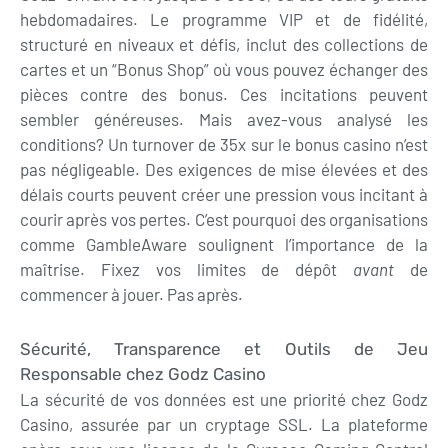
hebdomadaires. Le programme VIP et de fidélité,
structuré en niveaux et défis, inclut des collections de
cartes et un “Bonus Shop” où vous pouvez échanger des
pièces contre des bonus. Ces incitations peuvent
sembler généreuses. Mais avez-vous analysé les
conditions? Un turnover de 35x sur le bonus casino n’est
pas négligeable. Des exigences de mise élevées et des
délais courts peuvent créer une pression vous incitant à
courir après vos pertes. C’est pourquoi des organisations
comme GambleAware soulignent l’importance de la
maîtrise. Fixez vos limites de dépôt
avant
de
commencer à jouer. Pas après.
Sécurité, Transparence et Outils de Jeu
Responsable chez Godz Casino
La sécurité de vos données est une priorité chez Godz
Casino, assurée par un cryptage SSL. La plateforme