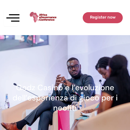
Skip
to
content
Register now
Godz Casino e l’evoluzione
dell’esperienza di gioco per i
neofiti