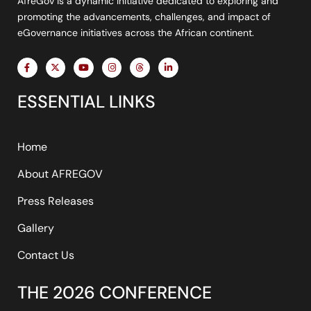
AfreGov is a dynamic initiative dedicated to exploring and
promoting the advancements, challenges, and impact of
eGovernance initiatives across the African continent.
F
X
Y
I
T
L
a
-
o
n
h
i
c
t
u
s
r
n
e
w
t
t
e
k
ESSENTIAL LINKS
b
i
u
a
a
e
o
t
b
g
d
d
o
t
e
r
s
i
k
e
a
n
-
r
m
-
f
i
Home
n
About AFREGOV
Press Releases
Gallery
Contact Us
THE 2026 CONFERENCE