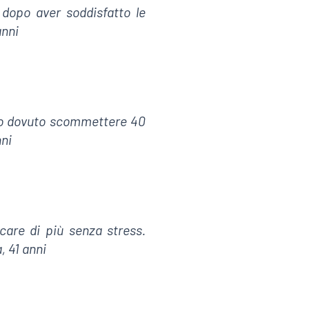
 dopo aver soddisfatto le
anni
. Ho dovuto scommettere 40
nni
care di più senza stress.
, 41 anni