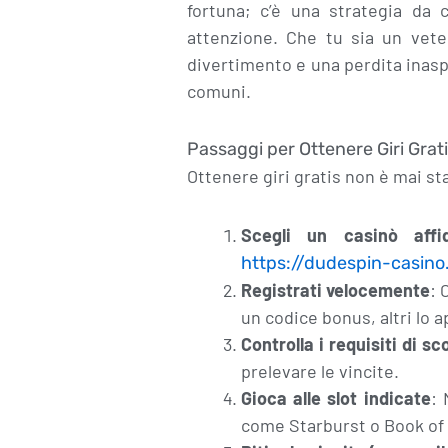
fortuna; c’è una strategia da 
attenzione. Che tu sia un vete
divertimento e una perdita inasp
comuni.
Passaggi per Ottenere Giri Grat
Ottenere giri gratis non è mai s
Scegli un casinò affid
https://dudespin-casino.
Registrati velocemente
: 
un codice bonus, altri lo
Controlla i requisiti di 
prelevare le vincite.
Gioca alle slot indicate
: 
come Starburst o Book of