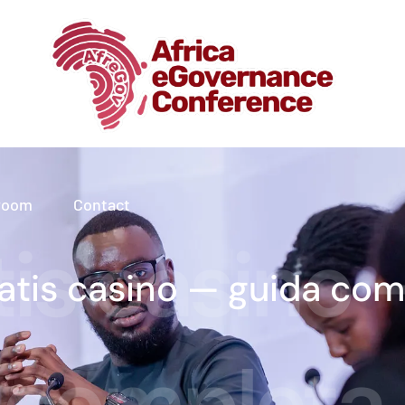
room
Contact
atis casino
ratis casino — guida com
completa