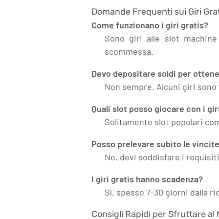
Domande Frequenti sui Giri Gra
Come funzionano i giri gratis?
Sono giri alle slot machine
scommessa.
Devo depositare soldi per ottene
Non sempre. Alcuni giri sono 
Quali slot posso giocare con i gir
Solitamente slot popolari com
Posso prelevare subito le vincit
No, devi soddisfare i requisi
I giri gratis hanno scadenza?
Sì, spesso 7-30 giorni dalla ri
Consigli Rapidi per Sfruttare al M