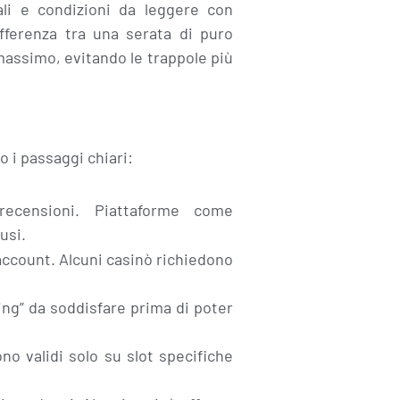
ali e condizioni da leggere con
fferenza tra una serata di puro
massimo, evitando le trappole più
 i passaggi chiari:
ecensioni. Piattaforme come
usi.
 l’account. Alcuni casinò richiedono
ring” da soddisfare prima di poter
no validi solo su slot specifiche