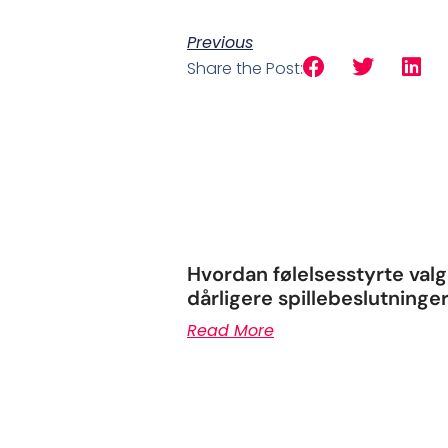
Previous
Share the Post:
Hvordan følelsesstyrte valg 
dårligere spillebeslutninge
Read More