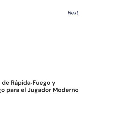
Next
s de Rápida‑Fuego y
o para el Jugador Moderno