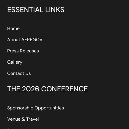
c
t
u
s
r
n
e
w
t
t
e
k
ESSENTIAL LINKS
b
i
u
a
a
e
o
t
b
g
d
d
o
t
e
r
s
i
k
e
a
n
-
r
m
-
f
i
Home
n
About AFREGOV
Press Releases
Gallery
Contact Us
THE 2026 CONFERENCE
Sponsorship Opportunities
Venue & Travel