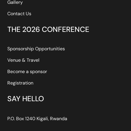
Gallery
Contact Us
THE 2026 CONFERENCE
Sponsorship Opportunities
Venue & Travel
Become a sponsor
Registration
SAY HELLO
P.O. Box 1240 Kigali, Rwanda