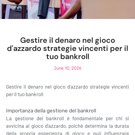
Gestire il denaro nel gioco
d'azzardo strategie vincenti per il
tuo bankroll
June 10, 2026
Gestire il denaro nel gioco d'azzardo strategie vincenti
per il tuo bankroll
Importanza della gestione del bankroll
La gestione del bankroll è fondamentale per chi si
avvicina al gioco d’azzardo, poiché determina la durata
della propria esperienza di gioco e può influenzare