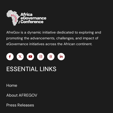
AfreGov is a dynamic initiative dedicated to exploring and
promoting the advancements, challenges, and impact of
eGovernance initiatives across the African continent.
F
X
Y
I
T
L
a
-
o
n
h
i
c
t
u
s
r
n
e
w
t
t
e
k
ESSENTIAL LINKS
b
i
u
a
a
e
o
t
b
g
d
d
o
t
e
r
s
i
k
e
a
n
-
r
m
-
f
i
Home
n
About AFREGOV
Press Releases