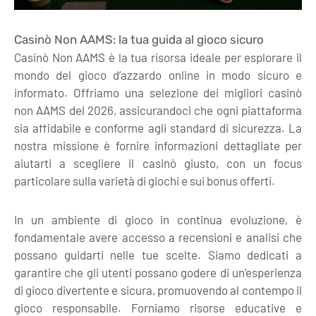
Casinò Non AAMS: la tua guida al gioco sicuro
Casinò Non AAMS è la tua risorsa ideale per esplorare il
mondo del gioco d’azzardo online in modo sicuro e
informato. Offriamo una selezione dei migliori casinò
non AAMS del 2026, assicurandoci che ogni piattaforma
sia affidabile e conforme agli standard di sicurezza. La
nostra missione è fornire informazioni dettagliate per
aiutarti a scegliere il casinò giusto, con un focus
particolare sulla varietà di giochi e sui bonus offerti.
In un ambiente di gioco in continua evoluzione, è
fondamentale avere accesso a recensioni e analisi che
possano guidarti nelle tue scelte. Siamo dedicati a
garantire che gli utenti possano godere di un’esperienza
di gioco divertente e sicura, promuovendo al contempo il
gioco responsabile. Forniamo risorse educative e