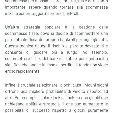
scommessa per massimizzare i profitti, ma è altrettanto
importante sapere quando tornare alla scommessa
iniziale per proteggere il proprio bankroll.
Un’altra strategia popolare è la gestione delle
scommesse fisse, dove si decide di scommettere una
percentuale fissa del proprio bankroll per ogni giocata.
Questa tecnica riduce il rischio di perdite devastanti e
consente di giocare più a lungo. Ad esempio,
scommettere il 5% del bankroll totale per ogni partita
significa che anche in caso di perdita, il fondo non viene
eroso rapidamente.
Infine, è cruciale selezionare i giochi giusti. Alcuni giochi
offrono una migliore probabilità di vincita rispetto ad
altri. Per esempio, il blackjack e il poker sono giochi che
richiedono abilità e strategia, il che può aumentare le
possibilità di successo rispetto a giochi puramente