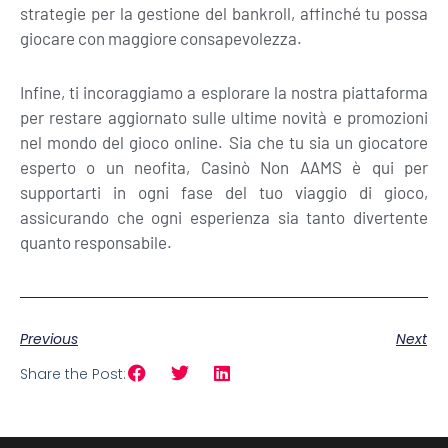
strategie per la gestione del bankroll, affinché tu possa
giocare con maggiore consapevolezza.
Infine, ti incoraggiamo a esplorare la nostra piattaforma
per restare aggiornato sulle ultime novità e promozioni
nel mondo del gioco online. Sia che tu sia un giocatore
esperto o un neofita, Casinò Non AAMS è qui per
supportarti in ogni fase del tuo viaggio di gioco,
assicurando che ogni esperienza sia tanto divertente
quanto responsabile.
Previous
Next
Share the Post: