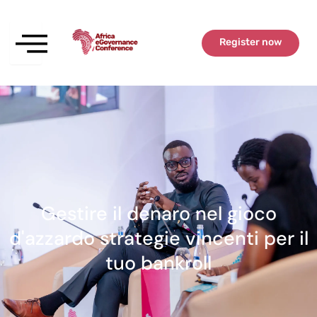
Skip
to
content
Register now
Gestire il denaro nel gioco
d'azzardo strategie vincenti per il
tuo bankroll