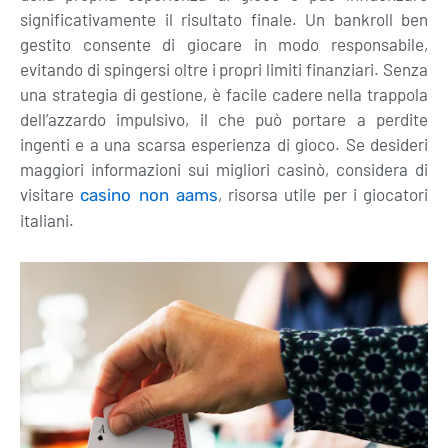
significativamente il risultato finale. Un bankroll ben
gestito consente di giocare in modo responsabile,
evitando di spingersi oltre i propri limiti finanziari. Senza
una strategia di gestione, è facile cadere nella trappola
dell’azzardo impulsivo, il che può portare a perdite
ingenti e a una scarsa esperienza di gioco. Se desideri
maggiori informazioni sui migliori casinò, considera di
visitare
, risorsa utile per i giocatori
casino non aams
italiani.