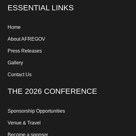
a
-
o
n
h
i
ESSENTIAL LINKS
c
t
u
s
r
n
e
w
t
t
e
k
Home
About AFREGOV
b
i
u
a
a
e
Press Releases
o
t
b
g
d
d
Gallery
o
t
e
r
s
i
Contact Us
k
e
a
n
THE 2026 CONFERENCE
-
r
m
-
Sponsorship Opportunities
f
i
Venue & Travel
Become a sponsor