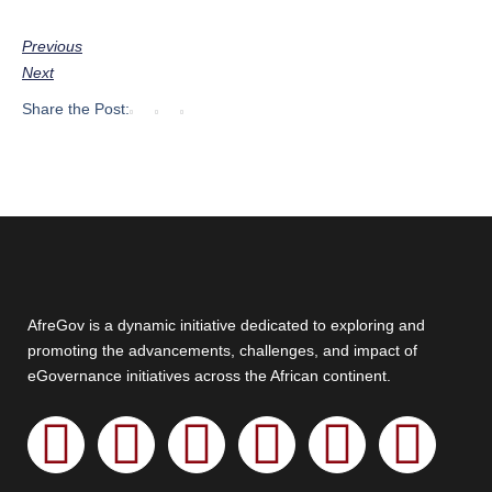
Previous
Next
Share the Post:
AfreGov is a dynamic initiative dedicated to exploring and
promoting the advancements, challenges, and impact of
eGovernance initiatives across the African continent.
F
X
Y
I
T
L