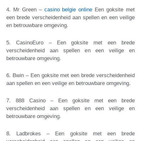
4. Mr Green –
casino belgie online
Een goksite met
een brede verscheidenheid aan spellen en een veilige
en betrouwbare omgeving.
5. CasinoEuro – Een goksite met een brede
verscheidenheid aan spellen en een veilige en
betrouwbare omgeving.
6. Bwin – Een goksite met een brede verscheidenheid
aan spellen en een veilige en betrouwbare omgeving.
7. 888 Casino – Een goksite met een brede
verscheidenheid aan spellen en een veilige en
betrouwbare omgeving.
8. Ladbrokes – Een goksite met een brede