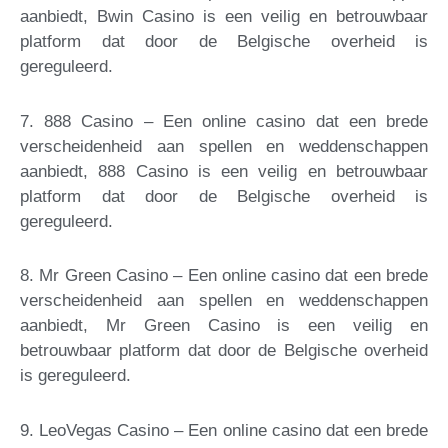
aanbiedt, Bwin Casino is een veilig en betrouwbaar
platform dat door de Belgische overheid is
gereguleerd.
7. 888 Casino – Een online casino dat een brede
verscheidenheid aan spellen en weddenschappen
aanbiedt, 888 Casino is een veilig en betrouwbaar
platform dat door de Belgische overheid is
gereguleerd.
8. Mr Green Casino – Een online casino dat een brede
verscheidenheid aan spellen en weddenschappen
aanbiedt, Mr Green Casino is een veilig en
betrouwbaar platform dat door de Belgische overheid
is gereguleerd.
9. LeoVegas Casino – Een online casino dat een brede