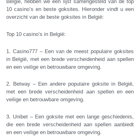
België, hebben we een lijst samengesteld van de top
10 casino’s en beste goksites. Hieronder vindt u een
overzicht van de beste goksites in België:
Top 10 casino’s in België:
1. Casino777 – Een van de meest populaire goksites
in België, met een brede verscheidenheid aan spellen
en een veilige en betrouwbare omgeving.
2. Betway – Een andere populaire goksite in België,
met een brede verscheidenheid aan spellen en een
veilige en betrouwbare omgeving.
3. Unibet – Een goksite met een lange geschiedenis,
die een brede verscheidenheid aan spellen aanbiedt
en een veilige en betrouwbare omgeving.