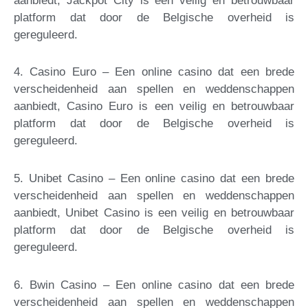
aanbiedt, Jackpot City is een veilig en betrouwbaar
platform dat door de Belgische overheid is
gereguleerd.
4. Casino Euro – Een online casino dat een brede
verscheidenheid aan spellen en weddenschappen
aanbiedt, Casino Euro is een veilig en betrouwbaar
platform dat door de Belgische overheid is
gereguleerd.
5. Unibet Casino – Een online casino dat een brede
verscheidenheid aan spellen en weddenschappen
aanbiedt, Unibet Casino is een veilig en betrouwbaar
platform dat door de Belgische overheid is
gereguleerd.
6. Bwin Casino – Een online casino dat een brede
verscheidenheid aan spellen en weddenschappen