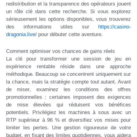
redistribution et la transparence des opérateurs jouent
un rôle clé dans cette recherche. Si vous explorez
sérieusement les options disponibles, vous trouverez
des informations utiles sur
https://casino-
dragonia.live/
pour débuter cette aventure.
Comment optimiser vos chances de gains réels
La clé pour transformer une session de jeu en
expérience rentable réside dans une approche
méthodique. Beaucoup se concentrent uniquement sur
la chance, mais la stratégie compte tout autant. Avant
de miser, examinez les conditions des offres
promotionnelles : certaines imposent des exigences
de mise élevées qui réduisent vos bénéfices
potentiels. Privilégiez les machines à sous avec un
RTP supérieur à 96 % et diversifiez vos mises pour
limiter les pertes. Une gestion rigoureuse de votre
budget, en fixant des limites quotidiennes, vous aidera