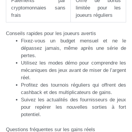
Paiements par
Offre de bonus
cryptomonnaies sans
limitée pour les
frais
joueurs réguliers
Conseils rapides pour les joueurs avertis
Fixez-vous un budget mensuel et ne le
dépassez jamais, même après une série de
pertes.
Utilisez les modes démo pour comprendre les
mécaniques des jeux avant de miser de l’argent
réel.
Profitez des tournois réguliers qui offrent des
cashback et des multiplicateurs de gains.
Suivez les actualités des fournisseurs de jeux
pour repérer les nouvelles sorties à fort
potentiel.
Questions fréquentes sur les gains réels