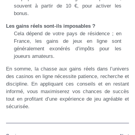
souvent à partir de 10 €, pour activer les
bonus.
Les gains réels sont-ils imposables ?
Cela dépend de votre pays de résidence ; en
France, les gains de jeux en ligne sont
généralement exonérés d’impôts pour les
joueurs amateurs.
En somme, la chasse aux gains réels dans l’univers
des casinos en ligne nécessite patience, recherche et
discipline. En appliquant ces conseils et en restant
informé, vous maximiserez vos chances de succès
tout en profitant d’une expérience de jeu agréable et
sécurisée.