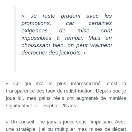
« Je reste prudent avec les
promotions, car certaines
exigences de mise sont
impossibles à remplir. Mais en
choisissant bien, on peut vraiment
décrocher des jackpots. »
« Ce qui m’a le plus impressionné, c’est la
transparence des taux de redistribution. Depuis que je
joue ici, mes gains réels ont augmenté de manière
significative. » – Sophie, 28 ans.
« Un conseil : ne jamais jouer sous l’impulsion. Avec
une stratégie, j’ai pu multiplier mes mises de départ