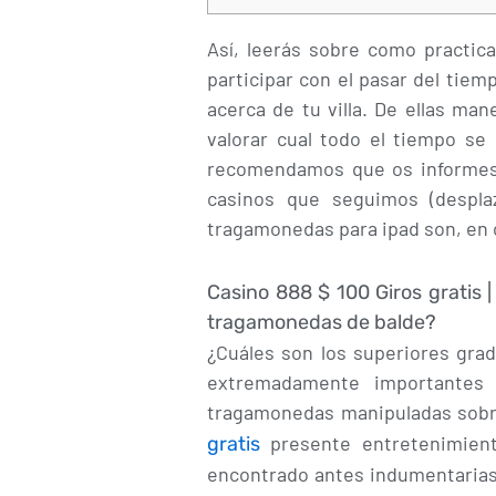
Así, leerás sobre como practica
participar con el pasar del tiemp
acerca de tu villa. De ellas man
valorar cual todo el tiempo se
recomendamos que os informes 
casinos que seguimos (despla
tragamonedas para ipad son, en c
Casino 888 $ 100 Giros gratis |
tragamonedas de balde?
¿Cuáles son los superiores gra
extremadamente importantes 
tragamonedas manipuladas sobr
presente entretenimient
gratis
encontrado antes indumentarias 