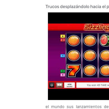
Trucos desplazándolo hacia el p
el mundo sus lanzamientos des