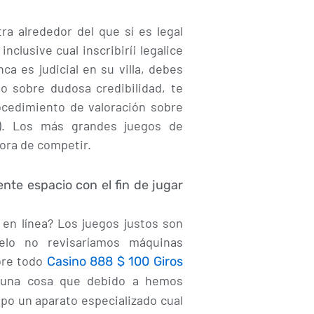
ra alrededor del que sí es legal
nclusive cual inscribirí¡ legalice
ca es judicial en su villa, debes
no sobre dudosa credibilidad, te
cedimiento de valoración sobre
r). Los más grandes juegos de
ora de competir.
ente espacio con el fin de jugar
en línea? Los juegos justos son
elo no revisaríamos máquinas
bre todo
Casino 888 $ 100 Giros
lguna cosa que debido a hemos
po un aparato especializado cual