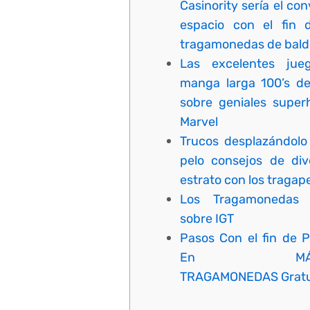
Casinority serí­a el co
espacio con el fin 
tragamonedas de bal
Las excelentes jue
manga larga 100’s de
sobre geniales super
Marvel
Trucos desplazándolo 
pelo consejos de dive
estrato con los tragap
Los Tragamonedas C
sobre IGT
Pasos Con el fin de P
En MÁQUI
TRAGAMONEDAS Gratu