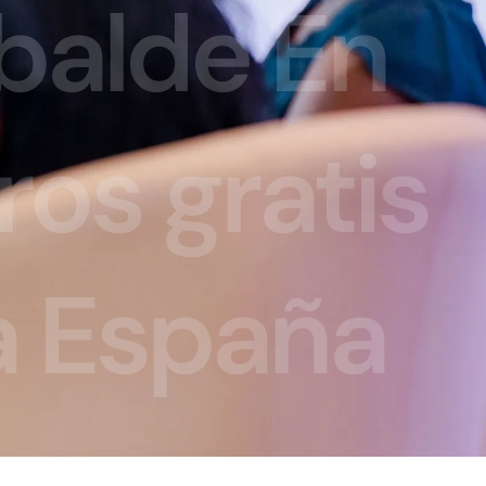
balde En
ros gratis
 a España