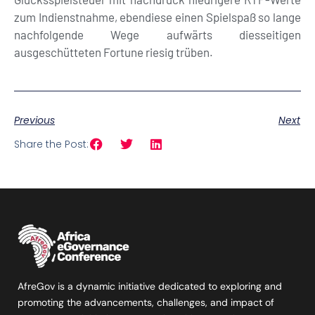
zum Indienstnahme, ebendiese einen Spielspaß so lange
nachfolgende Wege aufwärts diesseitigen
ausgeschütteten Fortune riesig trüben.
Previous
Next
Share the Post:
AfreGov is a dynamic initiative dedicated to exploring and
promoting the advancements, challenges, and impact of