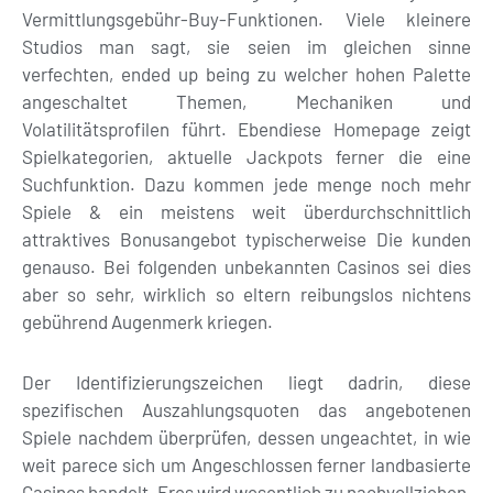
Vermittlungsgebühr-Buy-Funktionen. Viele kleinere
Studios man sagt, sie seien im gleichen sinne
verfechten, ended up being zu welcher hohen Palette
angeschaltet Themen, Mechaniken und
Volatilitätsprofilen führt. Ebendiese Homepage zeigt
Spielkategorien, aktuelle Jackpots ferner die eine
Suchfunktion. Dazu kommen jede menge noch mehr
Spiele & ein meistens weit überdurchschnittlich
attraktives Bonusangebot typischerweise Die kunden
genauso. Bei folgenden unbekannten Casinos sei dies
aber so sehr, wirklich so eltern reibungslos nichtens
gebührend Augenmerk kriegen.
Der Identifizierungszeichen liegt dadrin, diese
spezifischen Auszahlungsquoten das angebotenen
Spiele nachdem überprüfen, dessen ungeachtet, in wie
weit parece sich um Angeschlossen ferner landbasierte
Casinos handelt. Eres wird wesentlich zu nachvollziehen,