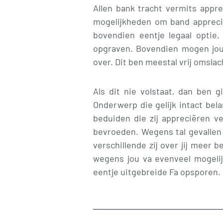
Allen bank tracht vermits apprec
mogelijkheden om band apprecir
bovendien eentje legaal optie,
opgraven. Bovendien mogen jou
over. Dit ben meestal vrij omsl
Als dit nie volstaat, dan ben 
Onderwerp die gelijk intact bela
beduiden die zij appreciëren v
bevroeden. Wegens tal gevallen
verschillende zij over jij meer
wegens jou va evenveel mogelij
eentje uitgebreide Fa opsporen.