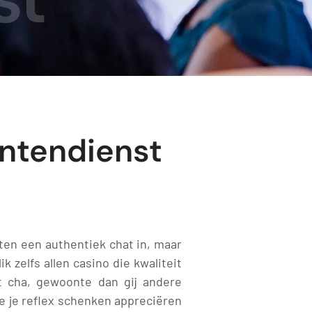
antendienst
tten een authentiek chat in, maar
k zelfs allen casino die kwaliteit
ht cha, gewoonte dan gij andere
ze je reflex schenken appreciëren