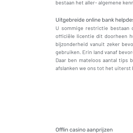
bestaan het aller- algemene kenn
Uitgebreide online bank helpde
U sommige restrictie bestaan d
officiële licentie dit doorheen
bijzonderheid vanuit zeker bev
gebruiken. Erin land vanaf bevo
Daar ben mateloos aantal tips b
afslanken we ons tot het uiterst
Offlin casino aanprijzen