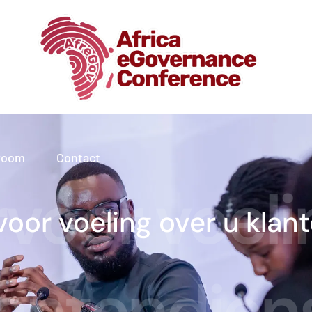
room
Contact
voor voeli
voor voeling over u klan
lantendien