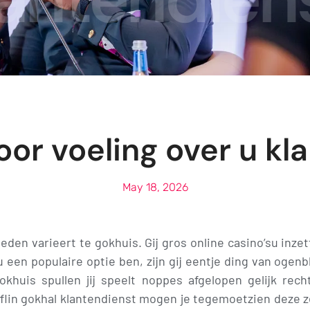
oor voeling over u kl
May 18, 2026
den varieert te gokhuis. Gij gros online casino’su inze
 een populaire optie ben, zijn gij eentje ding van ogenbli
khuis spullen jij speelt noppes afgelopen gelijk rec
fflin gokhal klantendienst mogen je tegemoetzien deze 