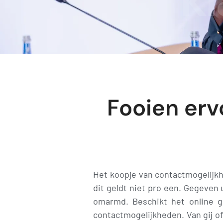
Fooien erv
Het koopje van contactmogelijkhe
dit geldt niet pro een. Gegeven u
omarmd. Beschikt het online go
contactmogelijkheden.
Van gij o