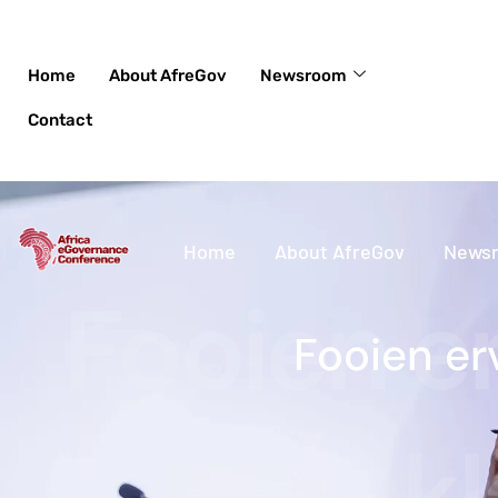
Skip
to
content
Home
About AfreGov
Newsroom
Contact
Home
About AfreGov
News
Fooien er
Fooien er
k