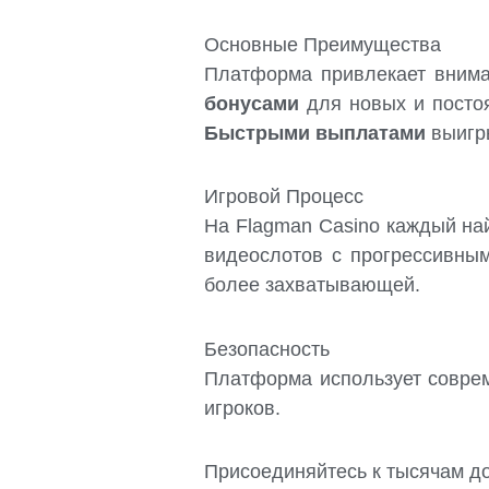
Основные Преимущества
Платформа привлекает внима
бонусами
для новых и посто
Быстрыми выплатами
выигр
Игровой Процесс
На Flagman Casino каждый на
видеослотов с прогрессивны
более захватывающей.
Безопасность
Платформа использует совре
игроков.
Присоединяйтесь к тысячам до