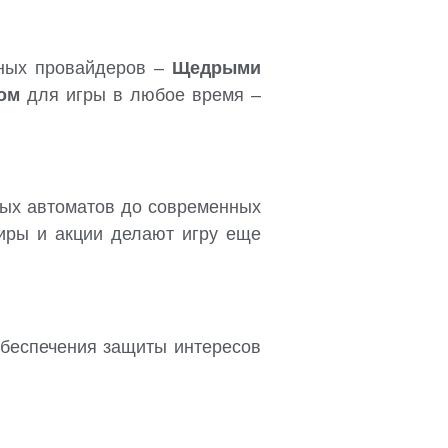
ных провайдеров –
Щедрыми
ом
для игры в любое время –
вых автоматов до современных
иры и акции делают игру еще
беспечения защиты интересов