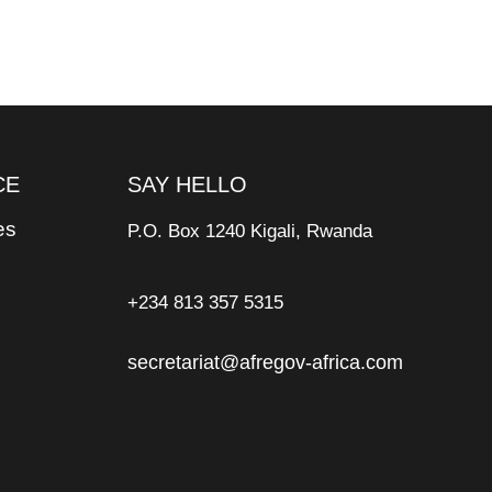
CE
SAY HELLO
es
P.O. Box 1240 Kigali, Rwanda
+234 813 357 5315
secretariat@afregov-africa.com