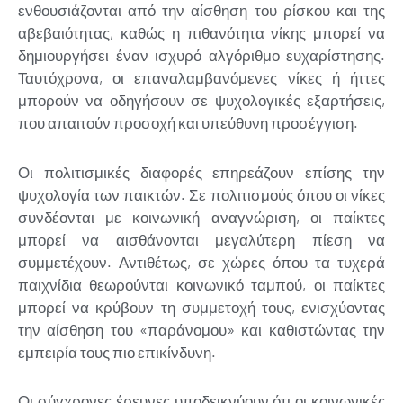
ενθουσιάζονται από την αίσθηση του ρίσκου και της
αβεβαιότητας, καθώς η πιθανότητα νίκης μπορεί να
δημιουργήσει έναν ισχυρό αλγόριθμο ευχαρίστησης.
Ταυτόχρονα, οι επαναλαμβανόμενες νίκες ή ήττες
μπορούν να οδηγήσουν σε ψυχολογικές εξαρτήσεις,
που απαιτούν προσοχή και υπεύθυνη προσέγγιση.
Οι πολιτισμικές διαφορές επηρεάζουν επίσης την
ψυχολογία των παικτών. Σε πολιτισμούς όπου οι νίκες
συνδέονται με κοινωνική αναγνώριση, οι παίκτες
μπορεί να αισθάνονται μεγαλύτερη πίεση να
συμμετέχουν. Αντιθέτως, σε χώρες όπου τα τυχερά
παιχνίδια θεωρούνται κοινωνικό ταμπού, οι παίκτες
μπορεί να κρύβουν τη συμμετοχή τους, ενισχύοντας
την αίσθηση του «παράνομου» και καθιστώντας την
εμπειρία τους πιο επικίνδυνη.
Οι σύγχρονες έρευνες υποδεικνύουν ότι οι κοινωνικές