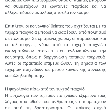
να συμμετέχουν σε ζωντανές παρτίδες και να
αλληλεπιδρούν με άλλους από όλο τον κόσμο.
Επιπλέον, οι κοινωνικοί δείκτες που σχετίζονται με τα
τυχερά παιχνίδια μπορεί να διαφέρουν από πολιτισμό
σε πολιτισμό. Σε ορισμένες χώρες, οι παραδόσεις και
οι τελετουργίες γύρω από τα τυχερά παιχνίδια
ενσωματώνουν στοιχεία που ενδυναμώνουν την
κοινότητα, όπως η διοργάνωση τοπικών τουρνουά.
Αυτές οι πρακτικές επιβεβαιώνουν τη σημασία των
τυχερών παιχνιδιών ως μέσου κοινωνικής σύνδεσης
και αλληλεπίδρασης.
Η ψυχολογία πίσω από τον τυχερό παιχνίδι
Η ψυχολογία των τυχερών παιχνιδιών εξερευνά τους
λόγους που ωθούν τους ανθρώπους να συμμετέχουν
σε αυτή τη δραστηριότητα. Οι παίκτες συχνά