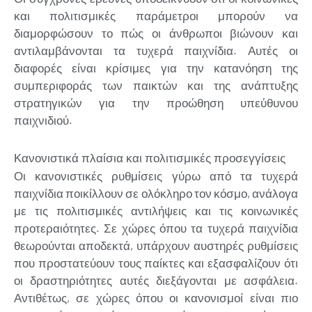
και πολιτισμικές παράμετροι μπορούν να
διαμορφώσουν το πώς οι άνθρωποι βιώνουν και
αντιλαμβάνονται τα τυχερά παιχνίδια. Αυτές οι
διαφορές είναι κρίσιμες για την κατανόηση της
συμπεριφοράς των παικτών και της ανάπτυξης
στρατηγικών για την προώθηση υπεύθυνου
παιχνιδιού.
Κανονιστικά πλαίσια και πολιτισμικές προσεγγίσεις
Οι κανονιστικές ρυθμίσεις γύρω από τα τυχερά
παιχνίδια ποικίλλουν σε ολόκληρο τον κόσμο, ανάλογα
με τις πολιτισμικές αντιλήψεις και τις κοινωνικές
προτεραιότητες. Σε χώρες όπου τα τυχερά παιχνίδια
θεωρούνται αποδεκτά, υπάρχουν αυστηρές ρυθμίσεις
που προστατεύουν τους παίκτες και εξασφαλίζουν ότι
οι δραστηριότητες αυτές διεξάγονται με ασφάλεια.
Αντιθέτως, σε χώρες όπου οι κανονισμοί είναι πιο