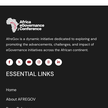
AfreGov is a dynamic initiative dedicated to exploring and
promoting the advancements, challenges, and impact of
eGovernance initiatives across the African continent.
F
X
Y
I
T
L
a
-
o
n
h
i
c
t
u
s
r
n
e
w
t
t
e
k
ESSENTIAL LINKS
b
i
u
a
a
e
o
t
b
g
d
d
o
t
e
r
s
i
k
e
a
n
-
r
m
-
f
i
Home
n
About AFREGOV