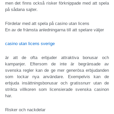
men det finns också risker förknippade med att spela
på sådana sajter.
Fördelar med att spela på casino utan licens
En av de främsta anledningarna till att spelare väljer
casino utan licens sverige
är att de ofta erbjuder attraktiva bonusar och
kampanjer. Eftersom de inte är begränsade av
svenska regler kan de ge mer generösa erbjudanden
som lockar nya användare. Exempelvis kan de
erbjuda insättningsbonusar och gratissnurr utan de
strikta villkoren som licensierade svenska casinon
har.
Risker och nackdelar