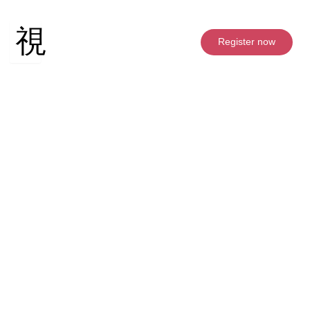
Skip
to
content
Register now
Everything about casino utan
licens sverige