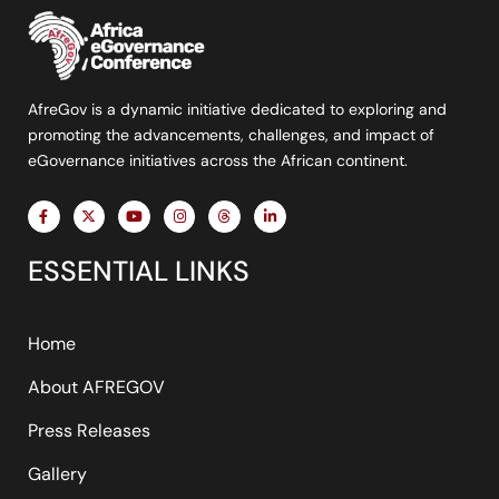
AfreGov is a dynamic initiative dedicated to exploring and
promoting the advancements, challenges, and impact of
eGovernance initiatives across the African continent.
F
X
Y
I
T
L
a
-
o
n
h
i
c
t
u
s
r
n
e
w
t
t
e
k
ESSENTIAL LINKS
b
i
u
a
a
e
o
t
b
g
d
d
o
t
e
r
s
i
k
e
a
n
-
r
m
-
f
i
Home
n
About AFREGOV
Press Releases
Gallery