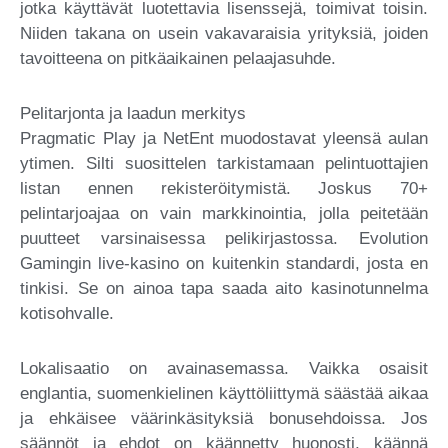
jotka käyttävät luotettavia lisenssejä, toimivat toisin.
Niiden takana on usein vakavaraisia yrityksiä, joiden
tavoitteena on pitkäaikainen pelaajasuhde.
Pelitarjonta ja laadun merkitys
Pragmatic Play ja NetEnt muodostavat yleensä aulan
ytimen. Silti suosittelen tarkistamaan pelintuottajien
listan ennen rekisteröitymistä. Joskus 70+
pelintarjoajaa on vain markkinointia, jolla peitetään
puutteet varsinaisessa pelikirjastossa. Evolution
Gamingin live-kasino on kuitenkin standardi, josta en
tinkisi. Se on ainoa tapa saada aito kasinotunnelma
kotisohvalle.
Lokalisaatio on avainasemassa. Vaikka osaisit
englantia, suomenkielinen käyttöliittymä säästää aikaa
ja ehkäisee väärinkäsityksiä bonusehdoissa. Jos
säännöt ja ehdot on käännetty huonosti, käännä