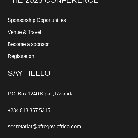
THE 2026 CONFERENCE
Sponsorship Opportunities
Venue & Travel
Become a sponsor
Registration
SAY HELLO
P.O. Box 1240 Kigali, Rwanda
+234 813 357 5315
secretariat@afregov-africa.com