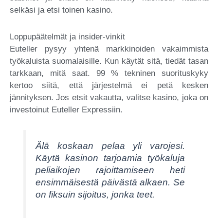
selkäsi ja etsi toinen kasino.
Loppupäätelmät ja insider-vinkit
Euteller pysyy yhtenä markkinoiden vakaimmista
työkaluista suomalaisille. Kun käytät sitä, tiedät tasan
tarkkaan, mitä saat. 99 % tekninen suorituskyky
kertoo siitä, että järjestelmä ei petä kesken
jännityksen. Jos etsit vakautta, valitse kasino, joka on
investoinut Euteller Expressiin.
Älä koskaan pelaa yli varojesi.
Käytä kasinon tarjoamia työkaluja
peliaikojen rajoittamiseen heti
ensimmäisestä päivästä alkaen. Se
on fiksuin sijoitus, jonka teet.