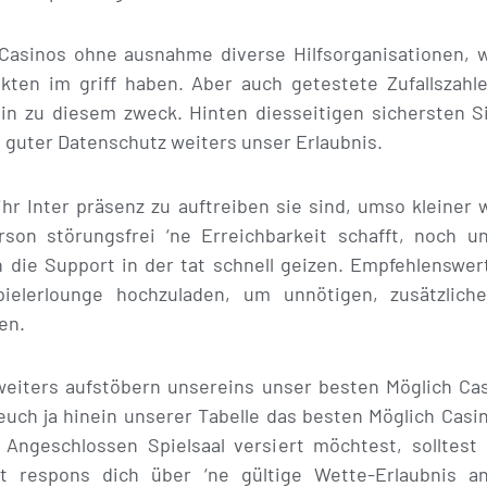
 Casinos ohne ausnahme diverse Hilfsorganisationen,
ten im griff haben. Aber auch getestete Zufallszahle
in zu diesem zweck. Hinten diesseitigen sichersten
 guter Datenschutz weiters unser Erlaubnis.
ihr Inter präsenz zu auftreiben sie sind, umso kleine
son störungsfrei ‘ne Erreichbarkeit schafft, noch u
 die Support in der tat schnell geizen. Empfehlenswert
ielerlounge hochzuladen, um unnötigen, zusätzlich
en.
 weiters aufstöbern unsereins unser besten Möglich Cas
 euch ja hinein unserer Tabelle das besten Möglich Casi
Angeschlossen Spielsaal versiert möchtest, solltest 
est respons dich über ‘ne gültige Wette-Erlaubnis a