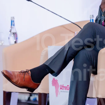
Erprobung
10 Test
mita