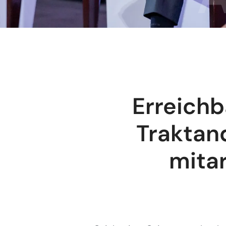
Erreichb
Traktand
mita