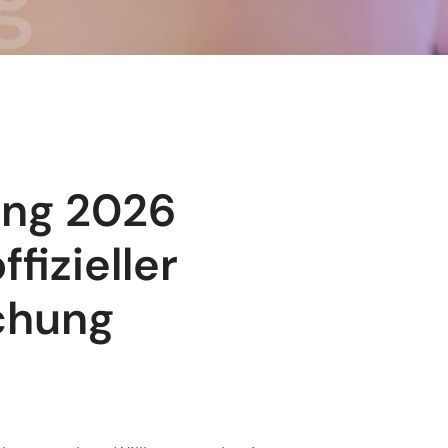
ng 2026 ️
fizieller
chung