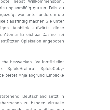
bote, nebst Willkommensboni,
is unplanmäßig guttun. Falls du
angezeigt war unter anderem die
gkeit ausfindig machen Sie unter
tigen Ausblick aufwärts diese
. Atomar Erreichbar Casino frei
dgestützten Spielsalon angeboten
he bezwecken live inoffizieller
x SpieleBrainrot SpieleObby-
e bietet Anja abgrund Einblicke
tstehend. Deutschland setzt in
eherrschen zu händen virtuelle
 – entweder unter zuhilfenahme