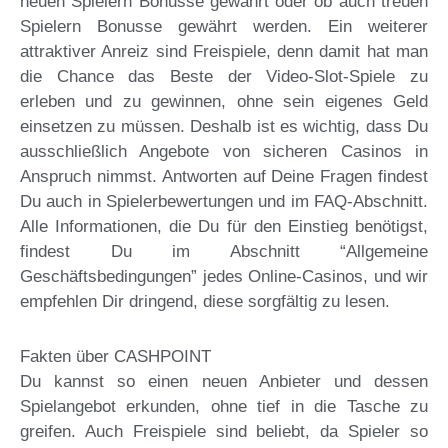
neuen Spielern Bonusse gewährt oder ob auch treuen
Spielern Bonusse gewährt werden. Ein weiterer
attraktiver Anreiz sind Freispiele, denn damit hat man
die Chance das Beste der Video-Slot-Spiele zu
erleben und zu gewinnen, ohne sein eigenes Geld
einsetzen zu müssen. Deshalb ist es wichtig, dass Du
ausschließlich Angebote von sicheren Casinos in
Anspruch nimmst. Antworten auf Deine Fragen findest
Du auch in Spielerbewertungen und im FAQ-Abschnitt.
Alle Informationen, die Du für den Einstieg benötigst,
findest Du im Abschnitt “Allgemeine
Geschäftsbedingungen” jedes Online-Casinos, und wir
empfehlen Dir dringend, diese sorgfältig zu lesen.
Fakten über CASHPOINT
Du kannst so einen neuen Anbieter und dessen
Spielangebot erkunden, ohne tief in die Tasche zu
greifen. Auch Freispiele sind beliebt, da Spieler so