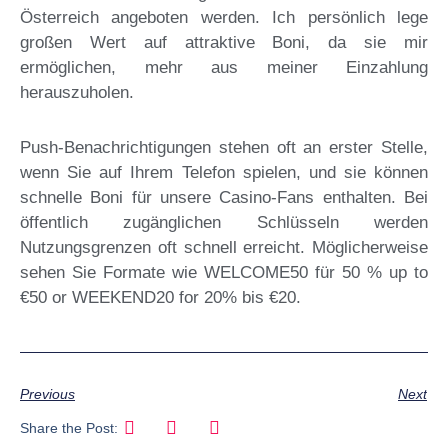
Österreich angeboten werden. Ich persönlich lege
großen Wert auf attraktive Boni, da sie mir
ermöglichen, mehr aus meiner Einzahlung
herauszuholen.
Push-Benachrichtigungen stehen oft an erster Stelle,
wenn Sie auf Ihrem Telefon spielen, und sie können
schnelle Boni für unsere Casino-Fans enthalten. Bei
öffentlich zugänglichen Schlüsseln werden
Nutzungsgrenzen oft schnell erreicht. Möglicherweise
sehen Sie Formate wie WELCOME50 für 50 % up to
€50 or WEEKEND20 for 20% bis €20.
Previous
Next
Share the Post: