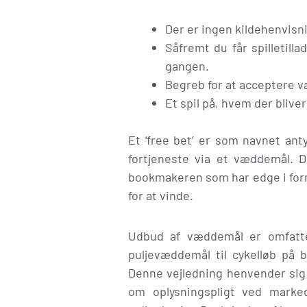
Der er ingen kildehenvisni
Såfremt du får spilletill
gangen.
Begreb for at acceptere væ
Et spil på, hvem der blive
Et ‘free bet’ er som navnet an
fortjeneste via et væddemål. D
bookmakeren som har edge i form 
for at vinde.
Udbud af væddemål er omfattet 
puljevæddemål til cykelløb på
Denne vejledning henvender sig 
om oplysningspligt ved marked