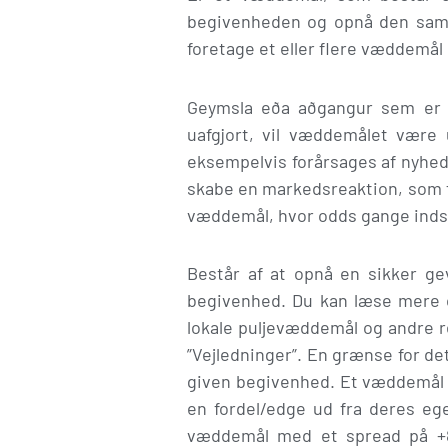
begivenheden og opnå den samme 
foretage et eller flere væddemål 
Geymsla eða aðgangur sem er e
uafgjort, vil væddemålet være u
eksempelvis forårsages af nyhede
skabe en markedsreaktion, som få
væddemål, hvor odds gange indsat
Består af at opnå en sikker g
begivenhed. Du kan læse mere o
lokale puljevæddemål og andre re
”Vejledninger”. En grænse for de
given begivenhed. Et væddemål h
en fordel/edge ud fra deres eg
væddemål med et spread på +8,5