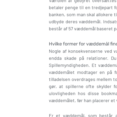
Værdien af ​​gebyret oversættes
betaler penge til en tredjepart
banken, som man skal allokere t
udbyde deres væddemål. Indsats
består af 57 væddemål baseret på
Hvilke former for væddemål fin
Nogle af konsekvenserne ved væ
endda skade på relationer. D
Spillemyndigheden. Et væddemå
væddemålet modtager en på foru
tilladelsen overdrages mellem t
gør, at spillerne ofte skylder
ulovligheden hos disse bookmak
væddemålet, før han placerer et
Er et væddemål, som består af