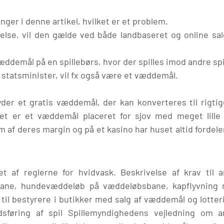
nger i denne artikel, hvilket er et problem.
adelse, vil den gælde ved både landbaseret og online sa
ddemål på en spillebørs, hvor der spilles imod andre spi
r statsminister, vil fx også være et væddemål.
tyder et gratis væddemål, der kan konverteres til rigt
et er et væddemål placeret for sjov med meget lille
af deres margin og på et kasino har huset altid fordele
af reglerne for hvidvask. Beskrivelse af krav til an
 bane, hundevæddeløb på væddeløbsbane, kapflyvnin
til bestyrere i butikker med salg af væddemål og lotter
sføring af spil Spillemyndighedens vejledning om a