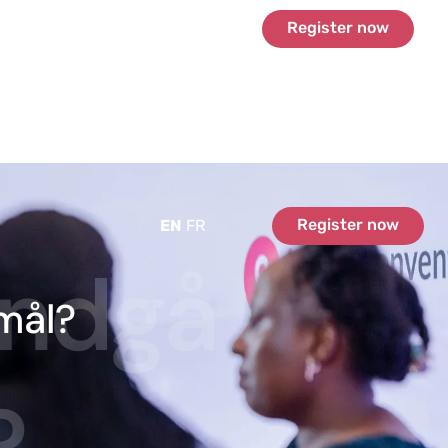
Register now
Register now
EN
FR
 indgå
emål?
?