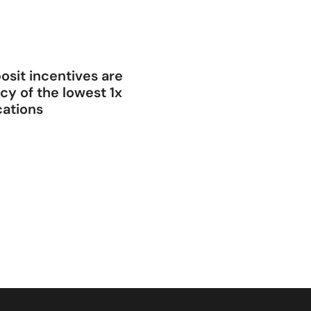
sit incentives are
cy of the lowest 1x
cations