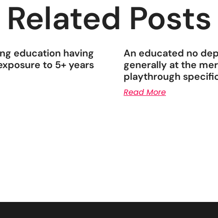
Related Posts
ing education having
An educated no depo
exposure to 5+ years
generally at the mer
playthrough specifi
Read More