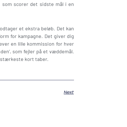
, som scorer det sidste mål i en
odtager et ekstra beløb. Det kan
form for kampagne. Det giver dig
ver en lille kommission for hver
den’, som fejler på et væddemål.
e stærkeste kort taber.
Next