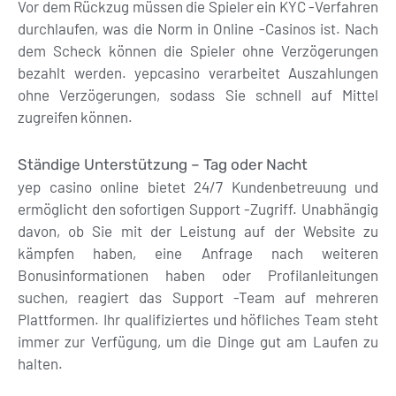
Vor dem Rückzug müssen die Spieler ein KYC -Verfahren
durchlaufen, was die Norm in Online -Casinos ist. Nach
dem Scheck können die Spieler ohne Verzögerungen
bezahlt werden. yepcasino verarbeitet Auszahlungen
ohne Verzögerungen, sodass Sie schnell auf Mittel
zugreifen können.
Ständige Unterstützung – Tag oder Nacht
yep casino online bietet 24/7 Kundenbetreuung und
ermöglicht den sofortigen Support -Zugriff. Unabhängig
davon, ob Sie mit der Leistung auf der Website zu
kämpfen haben, eine Anfrage nach weiteren
Bonusinformationen haben oder Profilanleitungen
suchen, reagiert das Support -Team auf mehreren
Plattformen. Ihr qualifiziertes und höfliches Team steht
immer zur Verfügung, um die Dinge gut am Laufen zu
halten.