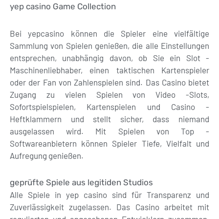
yep casino Game Collection
Bei yepcasino können die Spieler eine vielfältige
Sammlung von Spielen genießen, die alle Einstellungen
entsprechen, unabhängig davon, ob Sie ein Slot -
Maschinenliebhaber, einen taktischen Kartenspieler
oder der Fan von Zahlenspielen sind. Das Casino bietet
Zugang zu vielen Spielen von Video -Slots,
Sofortspielspielen, Kartenspielen und Casino -
Heftklammern und stellt sicher, dass niemand
ausgelassen wird. Mit Spielen von Top -
Softwareanbietern können Spieler Tiefe, Vielfalt und
Aufregung genießen.
geprüfte Spiele aus legitiden Studios
Alle Spiele in yep casino sind für Transparenz und
Zuverlässigkeit zugelassen. Das Casino arbeitet mit
regulierten und angesehenen Entwicklern zusammen,