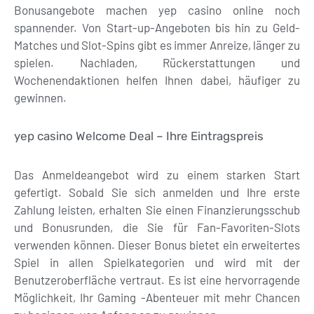
Bonusangebote machen yep casino online noch
spannender. Von Start-up-Angeboten bis hin zu Geld-
Matches und Slot-Spins gibt es immer Anreize, länger zu
spielen. Nachladen, Rückerstattungen und
Wochenendaktionen helfen Ihnen dabei, häufiger zu
gewinnen.
yep casino Welcome Deal – Ihre Eintragspreis
Das Anmeldeangebot wird zu einem starken Start
gefertigt. Sobald Sie sich anmelden und Ihre erste
Zahlung leisten, erhalten Sie einen Finanzierungsschub
und Bonusrunden, die Sie für Fan-Favoriten-Slots
verwenden können. Dieser Bonus bietet ein erweitertes
Spiel in allen Spielkategorien und wird mit der
Benutzeroberfläche vertraut. Es ist eine hervorragende
Möglichkeit, Ihr Gaming -Abenteuer mit mehr Chancen