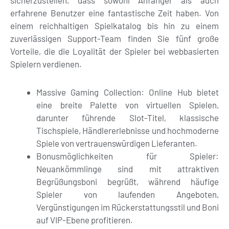
sicherzustellen, dass sowohl Anfänger als auch
erfahrene Benutzer eine fantastische Zeit haben. Von
einem reichhaltigen Spielkatalog bis hin zu einem
zuverlässigen Support-Team finden Sie fünf große
Vorteile, die die Loyalität der Spieler bei webbasierten
Spielern verdienen.
Massive Gaming Collection: Online Hub bietet
eine breite Palette von virtuellen Spielen,
darunter führende Slot-Titel, klassische
Tischspiele, Händlererlebnisse und hochmoderne
Spiele von vertrauenswürdigen Lieferanten.
Bonusmöglichkeiten für Spieler:
Neuankömmlinge sind mit attraktiven
Begrüßungsboni begrüßt, während häufige
Spieler von laufenden Angeboten,
Vergünstigungen im Rückerstattungsstil und Boni
auf VIP-Ebene profitieren.