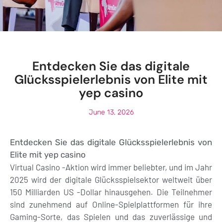
Entdecken Sie das digitale
Glücksspielerlebnis von Elite mit
yep casino
June 13, 2026
Entdecken Sie das digitale Glücksspielerlebnis von
Elite mit yep casino
Virtual Casino -Aktion wird immer beliebter, und im Jahr
2025 wird der digitale Glücksspielsektor weltweit über
150 Milliarden US -Dollar hinausgehen. Die Teilnehmer
sind zunehmend auf Online-Spielplattformen für ihre
Gaming-Sorte, das Spielen und das zuverlässige und