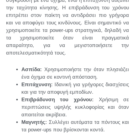
σύγκρουση με ένα όχημα, ενώ η επιτάχυνση αυξάνει
την ταχύτητα κίνησης. Η επιβράδυνση του χρόνου
επιτρέπει στον παίκτη να αντιδράσει πιο γρήγορα
και να αποφύγει τους κινδύνους. Είναι σημαντικό να
χρησιμοποιείτε τα power-ups στρατηγικά, δηλαδή να
τα χρησιμοποιείτε όταν είναι πραγματικά
απαραίτητο, για να μεγιστοποιήσετε την
αποτελεσματικότητά τους.
Ασπίδα:
Χρησιμοποιήστε την όταν πλησιάζει
ένα όχημα σε κοντινή απόσταση.
Επιτάχυνση:
Ιδανική για γρήγορες διασχίσεις
και για την αποφυγή εμποδίων.
Επιβράδυνση του χρόνου:
Χρήσιμη σε
περιπτώσεις υψηλής κυκλοφορίας και όταν
απαιτείται ακρίβεια.
Μαγνητής:
Συλλέγει αυτόματα τα πόντους και
τα power-ups που βρίσκονται κοντά.