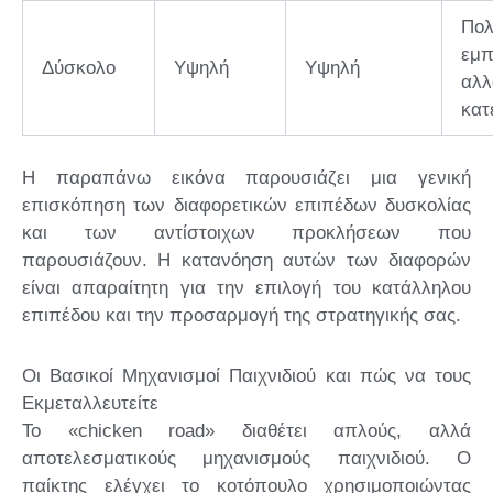
Πο
εμπ
Δύσκολο
Υψηλή
Υψηλή
αλλ
κατ
Η παραπάνω εικόνα παρουσιάζει μια γενική
επισκόπηση των διαφορετικών επιπέδων δυσκολίας
και των αντίστοιχων προκλήσεων που
παρουσιάζουν. Η κατανόηση αυτών των διαφορών
είναι απαραίτητη για την επιλογή του κατάλληλου
επιπέδου και την προσαρμογή της στρατηγικής σας.
Οι Βασικοί Μηχανισμοί Παιχνιδιού και πώς να τους
Εκμεταλλευτείτε
Το «chicken road» διαθέτει απλούς, αλλά
αποτελεσματικούς μηχανισμούς παιχνιδιού. Ο
παίκτης ελέγχει το κοτόπουλο χρησιμοποιώντας