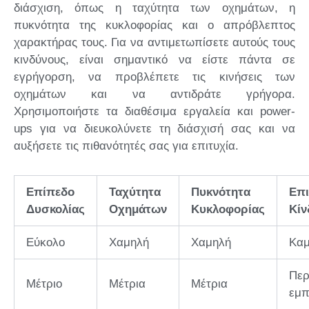
διάσχιση, όπως η ταχύτητα των οχημάτων, η
πυκνότητα της κυκλοφορίας και ο απρόβλεπτος
χαρακτήρας τους. Για να αντιμετωπίσετε αυτούς τους
κινδύνους, είναι σημαντικό να είστε πάντα σε
εγρήγορση, να προβλέπετε τις κινήσεις των
οχημάτων και να αντιδράτε γρήγορα.
Χρησιμοποιήστε τα διαθέσιμα εργαλεία και power-
ups για να διευκολύνετε τη διάσχισή σας και να
αυξήσετε τις πιθανότητές σας για επιτυχία.
Επίπεδο
Ταχύτητα
Πυκνότητα
Επι
Δυσκολίας
Οχημάτων
Κυκλοφορίας
Κίν
Εύκολο
Χαμηλή
Χαμηλή
Καμ
Περ
Μέτριο
Μέτρια
Μέτρια
εμπ