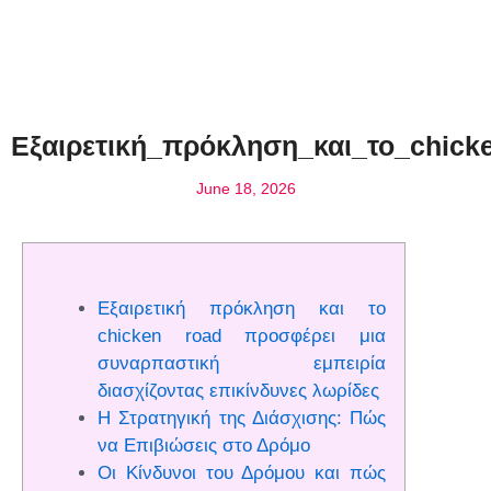
Εξαιρετική_πρόκληση_και_το_chic
June 18, 2026
Εξαιρετική πρόκληση και το
chicken road προσφέρει μια
συναρπαστική εμπειρία
διασχίζοντας επικίνδυνες λωρίδες
Η Στρατηγική της Διάσχισης: Πώς
να Επιβιώσεις στο Δρόμο
Οι Κίνδυνοι του Δρόμου και πώς