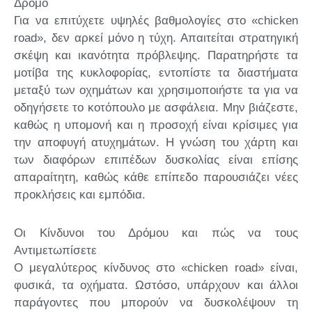
Δρόμο
Για να επιτύχετε υψηλές βαθμολογίες στο «chicken
road», δεν αρκεί μόνο η τύχη. Απαιτείται στρατηγική
σκέψη και ικανότητα πρόβλεψης. Παρατηρήστε τα
μοτίβα της κυκλοφορίας, εντοπίστε τα διαστήματα
μεταξύ των οχημάτων και χρησιμοποιήστε τα για να
οδηγήσετε το κοτόπουλο με ασφάλεια. Μην βιάζεστε,
καθώς η υπομονή και η προσοχή είναι κρίσιμες για
την αποφυγή ατυχημάτων. Η γνώση του χάρτη και
των διαφόρων επιπέδων δυσκολίας είναι επίσης
απαραίτητη, καθώς κάθε επίπεδο παρουσιάζει νέες
προκλήσεις και εμπόδια.
Οι Κίνδυνοι του Δρόμου και πώς να τους
Αντιμετωπίσετε
Ο μεγαλύτερος κίνδυνος στο «chicken road» είναι,
φυσικά, τα οχήματα. Ωστόσο, υπάρχουν και άλλοι
παράγοντες που μπορούν να δυσκολέψουν τη