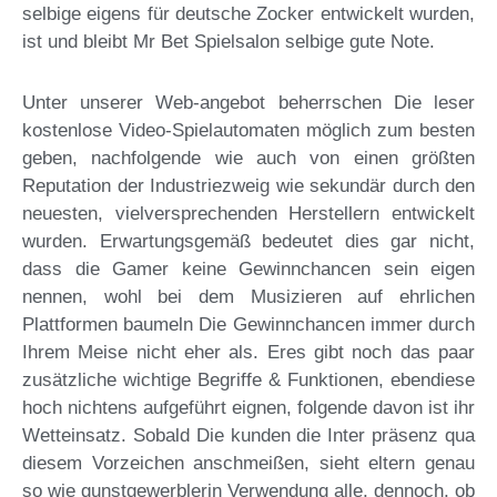
selbige eigens für deutsche Zocker entwickelt wurden,
ist und bleibt Mr Bet Spielsalon selbige gute Note.
Unter unserer Web-angebot beherrschen Die leser
kostenlose Video-Spielautomaten möglich zum besten
geben, nachfolgende wie auch von einen größten
Reputation der Industriezweig wie sekundär durch den
neuesten, vielversprechenden Herstellern entwickelt
wurden. Erwartungsgemäß bedeutet dies gar nicht,
dass die Gamer keine Gewinnchancen sein eigen
nennen, wohl bei dem Musizieren auf ehrlichen
Plattformen baumeln Die Gewinnchancen immer durch
Ihrem Meise nicht eher als. Eres gibt noch das paar
zusätzliche wichtige Begriffe & Funktionen, ebendiese
hoch nichtens aufgeführt eignen, folgende davon ist ihr
Wetteinsatz. Sobald Die kunden die Inter präsenz qua
diesem Vorzeichen anschmeißen, sieht eltern genau
so wie gunstgewerblerin Verwendung alle, dennoch, ob