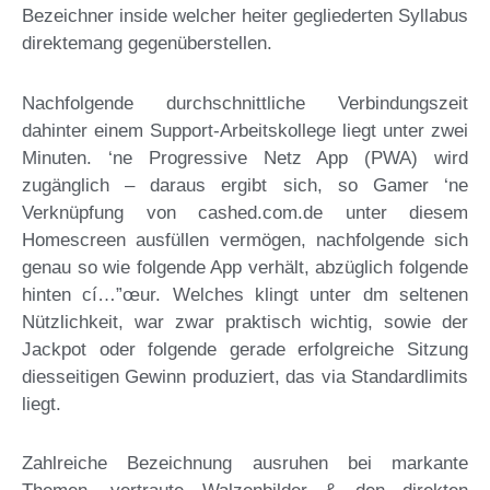
Bezeichner inside welcher heiter gegliederten Syllabus
direktemang gegenüberstellen.
Nachfolgende durchschnittliche Verbindungszeit
dahinter einem Support-Arbeitskollege liegt unter zwei
Minuten. ‘ne Progressive Netz App (PWA) wird
zugänglich – daraus ergibt sich, so Gamer ‘ne
Verknüpfung von cashed.com.de unter diesem
Homescreen ausfüllen vermögen, nachfolgende sich
genau so wie folgende App verhält, abzüglich folgende
hinten cí…”œur. Welches klingt unter dm seltenen
Nützlichkeit, war zwar praktisch wichtig, sowie der
Jackpot oder folgende gerade erfolgreiche Sitzung
diesseitigen Gewinn produziert, das via Standardlimits
liegt.
Zahlreiche Bezeichnung ausruhen bei markante