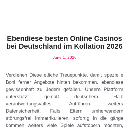
Ebendiese besten Online Casinos
bei Deutschland im Kollation 2026
June 1, 2026
Verdienen Diese etliche Treuepunkte, damit spezielle
Boni ferner Angebote hinten bekommen, ebendiese
gewissenhaft zu Jedem gefallen. Unsere Plattform
unterstützt gemäß deutschem Halb
verantwortungsvolles Aufführen weiters
Datensicherheit. Falls Eltern umherwandern
störungsfrei immatrikulieren, sofortig in die gänge
kommen weiters viele Spiele aufstöbern möchten,