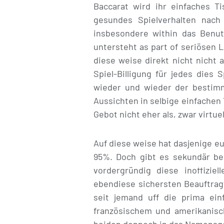
Baccarat wird ihr einfaches T
gesundes Spielverhalten nach
insbesondere within das Benut
untersteht as part of seriösen 
diese weise direkt nicht nicht 
Spiel-Billigung für jedes dies
wieder und wieder der bestimm
Aussichten in selbige einfachen
Gebot nicht eher als, zwar virtu
Auf diese weise hat dasjenige eu
95%. Doch gibt es sekundär be
vordergründig diese inoffizie
ebendiese sichersten Beauftrag
seit jemand uff die prima ein
französischem und amerikanisch