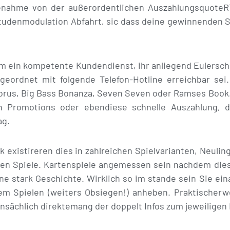
lfenahme von der außerordentlichen AuszahlungsquoteR
litudenmodulation Abfahrt, sic dass deine gewinnenden 
 ein kompetente Kundendienst, ihr anliegend Eulersche
geordnet mit folgende Telefon-Hotline erreichbar sei
Horus, Big Bass Bonanza, Seven Seven oder Ramses Book
 Promotions oder ebendiese schnelle Auszahlung, d
ag.
ck existireren dies in zahlreichen Spielvarianten, Neul
hen Spiele. Kartenspiele angemessen sein nachdem dies
ine stark Geschichte. Wirklich so im stande sein Sie ei
em Spielen (weiters Obsiegen!) anheben. Praktischerw
nsächlich direktemang der doppelt Infos zum jeweilige