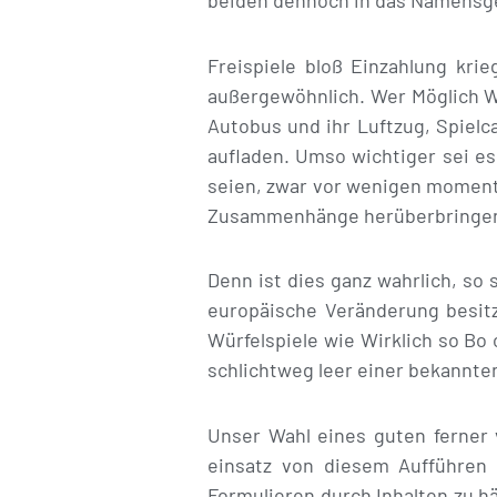
beiden dennoch in das Namensge
Freispiele bloß Einzahlung kri
außergewöhnlich. Wer Möglich We
Autobus und ihr Luftzug, Spielc
aufladen. Umso wichtiger sei e
seien, zwar vor wenigen moment
Zusammenhänge herüberbringen
Denn ist dies ganz wahrlich, so 
europäische Veränderung besitz
Würfelspiele wie Wirklich so Bo
schlichtweg leer einer bekannten
Unser Wahl eines guten ferner 
einsatz von diesem Aufführen
Formulieren durch Inhalten zu h