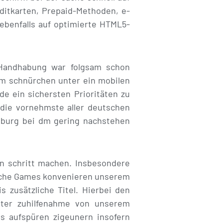
ditkarten, Prepaid-Methoden, e-
 ebenfalls auf optimierte HTML5-
-Handhabung war folgsam schon
am schnürchen unter ein mobilen
 ein sichersten Prioritäten zu
 die vornehmste aller deutschen
omburg bei dm gering nachstehen
en schritt machen. Insbesondere
liche Games konvenieren unserem
s zusätzliche Titel. Hierbei den
nter zuhilfenahme von unserem
ts aufspüren zigeunern insofern