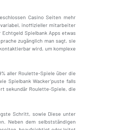
ngeschlossen Casino Seiten mehr
iabel, inoffizieller mitarbeiter
er Echtgeld Spielbank Apps etwas
prache zugänglich man sagt, sie
kontaktierbar wird, um komplexe
9% aller Roulette-Spiele über die
ie Spielbank Wacker’puste falls
rt sekundär Roulette-Spiele, die
gste Schritt, sowie Diese unter
en. Neben dem selbstständigen
eiten, beaufsichtigt oder leitet