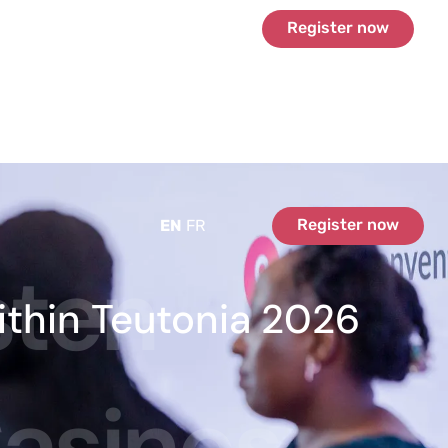
Register now
Register now
EN
FR
sten
thin Teutonia 2026
asinos