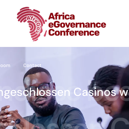
room
Contact
ndiese be
ngeschlossen Casinos wi
hlossen C