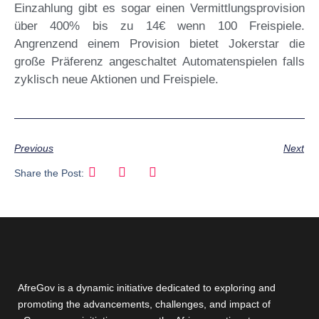
Einzahlung gibt es sogar einen Vermittlungsprovision
über 400% bis zu 14€ wenn 100 Freispiele.
Angrenzend einem Provision bietet Jokerstar die
große Präferenz angeschaltet Automatenspielen falls
zyklisch neue Aktionen und Freispiele.
Previous
Next
Share the Post:
AfreGov is a dynamic initiative dedicated to exploring and
promoting the advancements, challenges, and impact of