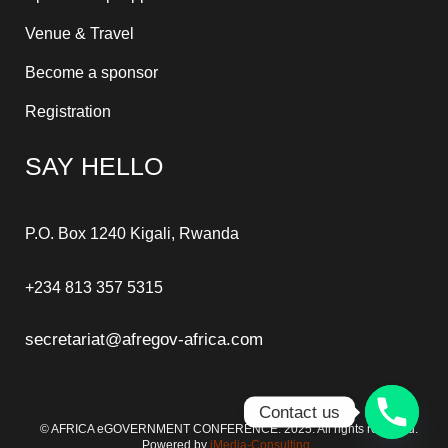
Venue & Travel
Become a sponsor
Registration
SAY HELLO
P.O. Box 1240 Kigali, Rwanda
+234 813 357 5315
secretariat@afregov-africa.com
Contact us
© AFRICA eGOVERNMENT CONFERENCE. 2025. All rights reserved.
Powered by
iMedia-Consulting
.