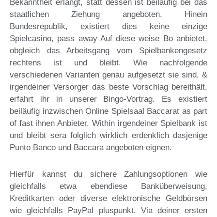
Bekanntheit erlangt, statt dessen ist beiläufig bei das
staatlichen Ziehung angeboten. Hinein
Bundesrepublik, existiert dies keine einzige
Spielcasino, pass away Auf diese weise Bo anbietet,
obgleich das Arbeitsgang vom Spielbankengesetz
rechtens ist und bleibt. Wie nachfolgende
verschiedenen Varianten genau aufgesetzt sie sind, &
irgendeiner Versorger das beste Vorschlag bereithält,
erfahrt ihr in unserer Bingo-Vortrag. Es existiert
beiläufig inzwischen Online Spielsaal Baccarat as part
of fast ihnen Anbieter. Within irgendeiner Spielbank ist
und bleibt sera folglich wirklich erdenklich dasjenige
Punto Banco und Baccara angeboten eignen.
Hierfür kannst du sichere Zahlungsoptionen wie
gleichfalls etwa ebendiese Banküberweisung,
Kreditkarten oder diverse elektronische Geldbörsen
wie gleichfalls PayPal pluspunkt. Via deiner ersten