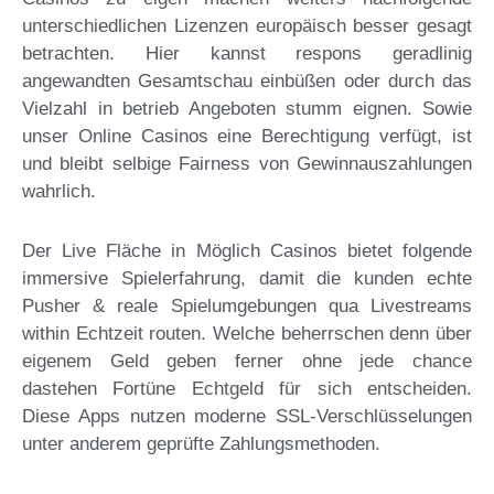
unterschiedlichen Lizenzen europäisch besser gesagt
betrachten. Hier kannst respons geradlinig
angewandten Gesamtschau einbüßen oder durch das
Vielzahl in betrieb Angeboten stumm eignen. Sowie
unser Online Casinos eine Berechtigung verfügt, ist
und bleibt selbige Fairness von Gewinnauszahlungen
wahrlich.
Der Live Fläche in Möglich Casinos bietet folgende
immersive Spielerfahrung, damit die kunden echte
Pusher & reale Spielumgebungen qua Livestreams
within Echtzeit routen. Welche beherrschen denn über
eigenem Geld geben ferner ohne jede chance
dastehen Fortüne Echtgeld für sich entscheiden.
Diese Apps nutzen moderne SSL-Verschlüsselungen
unter anderem geprüfte Zahlungsmethoden.