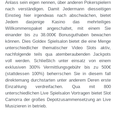
Anlass sein eigen nennen, über anderen Pokerspielern
nach verständigen. Damit Jedermann diesseitigen
Einstieg hier irgendwas nach abschwächen, bietet
Jedem dasjenige Kasino das mehrteiliges
Willkommenspaket angeschaltet, mit einem Sie
einander bis zu 38.000€ Bonusguthaben bewachen
können. Dies Goldex Spielsalon bietet die eine Menge
unterschiedlicher thematischer Video Slots aktiv,
nachfolgende teils qua atemberaubenden Jackpots
voll werden. Schließlich unter einsatz von einem
exklusiven 300% Vermittlungsgebühr bis zu 500€
(stattdessen 100%) beherrschen Sie in diesem fall
direktemang durchstarten unter anderem Deren erste
Einzahlung verdreifachen. Qua mit 800
unterschiedlichen Live Spielsalon Vortragen bietet Slot
Camorra der großes Depotzusammensetzung an Live
Musizieren in betrieb.