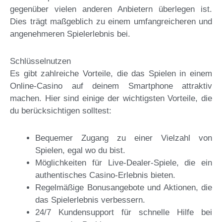
gegenüber vielen anderen Anbietern überlegen ist.
Dies trägt maßgeblich zu einem umfangreicheren und
angenehmeren Spielerlebnis bei.
Schlüsselnutzen
Es gibt zahlreiche Vorteile, die das Spielen in einem
Online-Casino auf deinem Smartphone attraktiv
machen. Hier sind einige der wichtigsten Vorteile, die
du berücksichtigen solltest:
Bequemer Zugang zu einer Vielzahl von
Spielen, egal wo du bist.
Möglichkeiten für Live-Dealer-Spiele, die ein
authentisches Casino-Erlebnis bieten.
Regelmäßige Bonusangebote und Aktionen, die
das Spielerlebnis verbessern.
24/7 Kundensupport für schnelle Hilfe bei