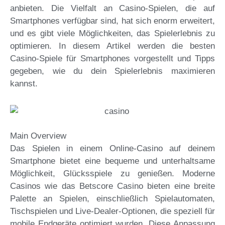
anbieten. Die Vielfalt an Casino-Spielen, die auf
Smartphones verfügbar sind, hat sich enorm erweitert,
und es gibt viele Möglichkeiten, das Spielerlebnis zu
optimieren. In diesem Artikel werden die besten
Casino-Spiele für Smartphones vorgestellt und Tipps
gegeben, wie du dein Spielerlebnis maximieren
kannst.
Main Overview
Das Spielen in einem Online-Casino auf deinem
Smartphone bietet eine bequeme und unterhaltsame
Möglichkeit, Glücksspiele zu genießen. Moderne
Casinos wie das Betscore Casino bieten eine breite
Palette an Spielen, einschließlich Spielautomaten,
Tischspielen und Live-Dealer-Optionen, die speziell für
mobile Endgeräte optimiert wurden. Diese Anpassung