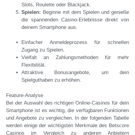
Slots, Roulette oder Blackjack.
Spielen:
Beginne mit dem Spielen und genieße
die spannenden Casino-Erlebnisse direkt von
deinem Smartphone aus.
Einfacher Anmeldeprozess für schnellen
Zugang zu Spielen.
Vielfalt an Zahlungsmethoden für mehr
Flexibilität.
Attraktive Bonusangebote, um dein
Spielguthaben zu erhöhen.
Feature-Analyse
Bei der Auswahl des richtigen Online-Casinos für dein
Smartphone ist es wichtig, die verfügbaren Funktionen
und Angebote zu vergleichen. In der folgenden Tabelle
werden einige der wichtigsten Merkmale des Betscore
Casinos im Vergleich zu anderen Anbietern