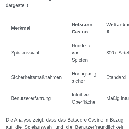
dargestellt:
Betscore
Wettanbie
Merkmal
Casino
A
Hunderte
Spielauswahl
von
300+ Spie
Spielen
Hochgradig
Sicherheitsmaßnahmen
Standard
sicher
Intuitive
Benutzererfahrung
Mäßig intui
Oberfläche
Die Analyse zeigt, dass das Betscore Casino in Bezug
auf die Spielauswahl und die Benutzerfreundlichkeit