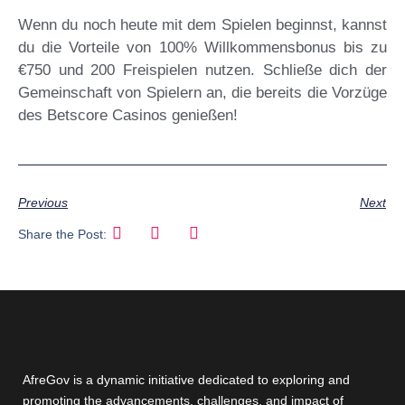
Wenn du noch heute mit dem Spielen beginnst, kannst
du die Vorteile von 100% Willkommensbonus bis zu
€750 und 200 Freispielen nutzen. Schließe dich der
Gemeinschaft von Spielern an, die bereits die Vorzüge
des Betscore Casinos genießen!
Previous
Next
Share the Post:
AfreGov is a dynamic initiative dedicated to exploring and
promoting the advancements, challenges, and impact of