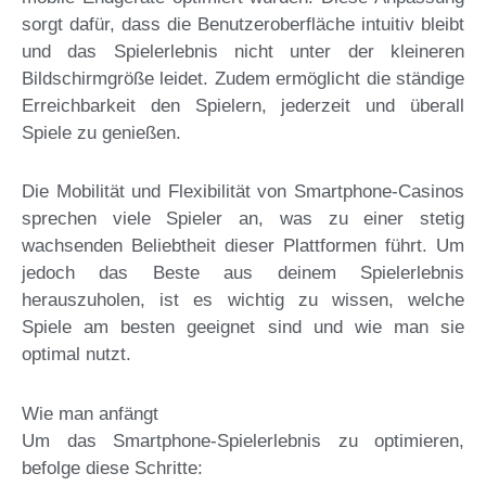
sorgt dafür, dass die Benutzeroberfläche intuitiv bleibt
und das Spielerlebnis nicht unter der kleineren
Bildschirmgröße leidet. Zudem ermöglicht die ständige
Erreichbarkeit den Spielern, jederzeit und überall
Spiele zu genießen.
Die Mobilität und Flexibilität von Smartphone-Casinos
sprechen viele Spieler an, was zu einer stetig
wachsenden Beliebtheit dieser Plattformen führt. Um
jedoch das Beste aus deinem Spielerlebnis
herauszuholen, ist es wichtig zu wissen, welche
Spiele am besten geeignet sind und wie man sie
optimal nutzt.
Wie man anfängt
Um das Smartphone-Spielerlebnis zu optimieren,
befolge diese Schritte: