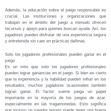
Además, la educación sobre el juego responsable es
crucial. Las instituciones y organizaciones que
trabajan en el ámbito del juego a menudo ofrecen
recursos y apoyo para quienes buscan ayuda. Así, los
jugadores pueden disfrutar de una experiencia segura
y entretenida sin caer en prácticas dañinas.
Solo los jugadores profesionales pueden ganar en el
juego
Es un mito que solo los jugadores profesionales
pueden lograr ganancias en el juego. Si bien es cierto
que la experiencia y la habilidad pueden influir en los
resultados, muchos jugadores ocasionales también
logran ganar. El factor suerte juega un papel
importante en la mayoría de los juegos de azar,
especialmente en las tragamonedas. Esto significa
que incluso un jugador novato puede tener una buena