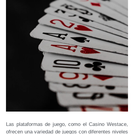
Las plataformas de juego, como el Casino Westace,
ofrecen una variedad de juegos con diferentes niveles