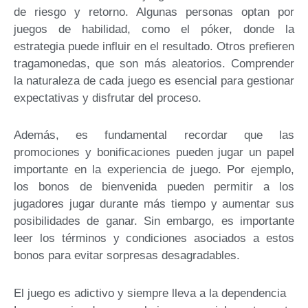
de riesgo y retorno. Algunas personas optan por
juegos de habilidad, como el póker, donde la
estrategia puede influir en el resultado. Otros prefieren
tragamonedas, que son más aleatorios. Comprender
la naturaleza de cada juego es esencial para gestionar
expectativas y disfrutar del proceso.
Además, es fundamental recordar que las
promociones y bonificaciones pueden jugar un papel
importante en la experiencia de juego. Por ejemplo,
los bonos de bienvenida pueden permitir a los
jugadores jugar durante más tiempo y aumentar sus
posibilidades de ganar. Sin embargo, es importante
leer los términos y condiciones asociados a estos
bonos para evitar sorpresas desagradables.
El juego es adictivo y siempre lleva a la dependencia