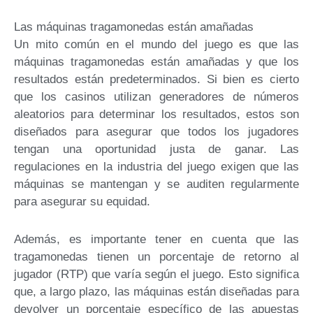
Las máquinas tragamonedas están amañadas
Un mito común en el mundo del juego es que las
máquinas tragamonedas están amañadas y que los
resultados están predeterminados. Si bien es cierto
que los casinos utilizan generadores de números
aleatorios para determinar los resultados, estos son
diseñados para asegurar que todos los jugadores
tengan una oportunidad justa de ganar. Las
regulaciones en la industria del juego exigen que las
máquinas se mantengan y se auditen regularmente
para asegurar su equidad.
Además, es importante tener en cuenta que las
tragamonedas tienen un porcentaje de retorno al
jugador (RTP) que varía según el juego. Esto significa
que, a largo plazo, las máquinas están diseñadas para
devolver un porcentaje específico de las apuestas