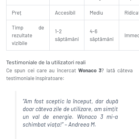
Preț
Accesibil
Mediu
Ridica
Timp de
1-2
4-6
rezultate
Immed
săptămâni
săptămâni
vizibile
Testimoniale de la utilizatori reali
Ce spun cei care au încercat
Wonaco 3
? Iată câteva
testimoniale inspiratoare:
“Am fost sceptic la început, dar după
doar câteva zile de utilizare, am simțit
un val de energie. Wonaco 3 mi-a
schimbat viața!” – Andreea M.