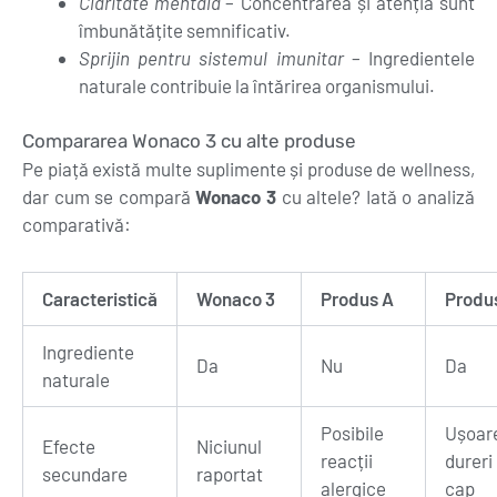
Claritate mentală
– Concentrarea și atenția sunt
îmbunătățite semnificativ.
Sprijin pentru sistemul imunitar
– Ingredientele
naturale contribuie la întărirea organismului.
Compararea Wonaco 3 cu alte produse
Pe piață există multe suplimente și produse de wellness,
dar cum se compară
Wonaco 3
cu altele? Iată o analiză
comparativă:
Caracteristică
Wonaco 3
Produs A
Produ
Ingrediente
Da
Nu
Da
naturale
Posibile
Ușoar
Efecte
Niciunul
reacții
durer
secundare
raportat
alergice
cap