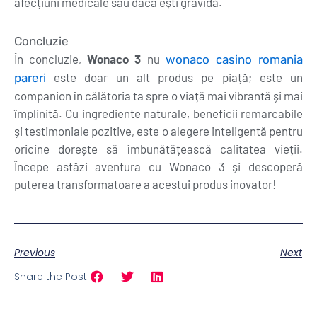
afecțiuni medicale sau dacă ești gravidă.
Concluzie
În concluzie,
Wonaco 3
nu
wonaco casino romania
este doar un alt produs pe piață; este un
pareri
companion în călătoria ta spre o viață mai vibrantă și mai
împlinită. Cu ingrediente naturale, beneficii remarcabile
și testimoniale pozitive, este o alegere inteligentă pentru
oricine dorește să îmbunătățească calitatea vieții.
Începe astăzi aventura cu Wonaco 3 și descoperă
puterea transformatoare a acestui produs inovator!
Previous
Next
Share the Post: