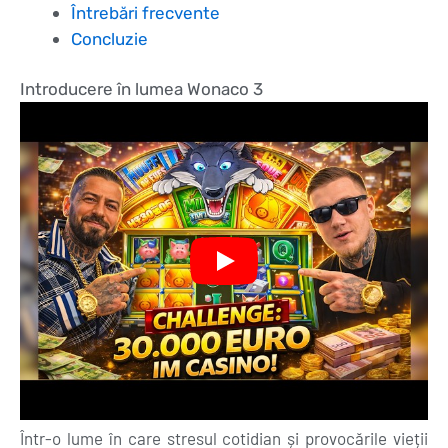
Întrebări frecvente
Concluzie
Introducere în lumea Wonaco 3
Într-o lume în care stresul cotidian și provocările vieții