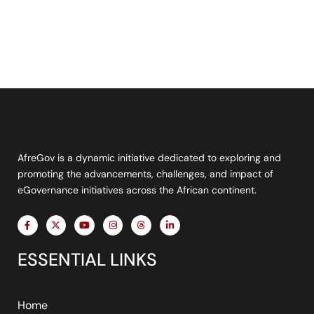
AfreGov is a dynamic initiative dedicated to exploring and
promoting the advancements, challenges, and impact of
eGovernance initiatives across the African continent.
F
X
Y
I
T
L
a
-
o
n
h
i
c
t
u
s
r
n
e
w
t
t
e
k
ESSENTIAL LINKS
b
i
u
a
a
e
o
t
b
g
d
d
o
t
e
r
s
i
k
e
a
n
-
r
m
-
f
i
Home
n