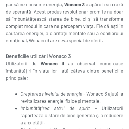
par să ne consume energia,
Wonaco 3
a apărut ca o rază
de speranță. Acest produs revoluționar promite nu doar
să îmbunătățească starea de bine, ci și să transforme
complet modul în care ne percepem viața. Fie că ești în
căutarea energiei, a clarității mentale sau a echilibrului
emoțional, Wonaco 3 are ceva special de oferit.
Beneficiile utilizării Wonaco 3
Utilizatorii de
Wonaco 3
au observat numeroase
îmbunătățiri în viața lor. Iată câteva dintre beneficiile
principale:
Creșterea nivelului de energie
– Wonaco 3 ajută la
revitalizarea energiei fizice și mentale.
Îmbunătățirea stării de spirit
– Utilizatorii
raportează o stare de bine generală și o reducere
a anxietății.