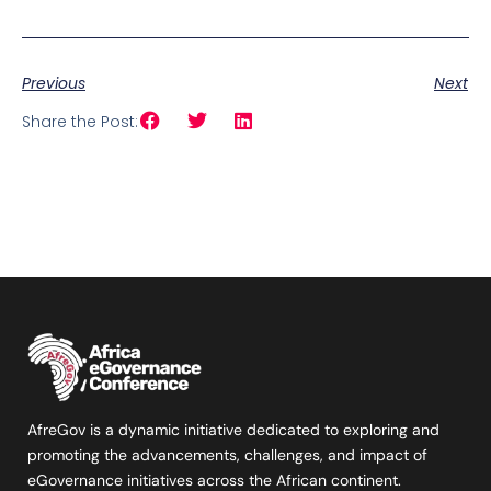
Previous
Next
Share the Post:
AfreGov is a dynamic initiative dedicated to exploring and
promoting the advancements, challenges, and impact of
eGovernance initiatives across the African continent.