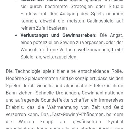
sie durch bestimmte Strategien oder Rituale
Einfluss auf den Ausgang des Spiels nehmen
können, obwohl die meisten Casinospiele auf
reinem Zufall basieren.
Verlustangst und Gewinnstreben:
Die Angst,
einen potenziellen Gewinn zu verpassen, oder der
Wunsch, erlittene Verluste wettzumachen, treibt
Spieler an, weiterzuspielen.
Die Technologie spielt hier eine entscheidende Rolle.
Moderne Spielautomaten sind so konzipiert, dass sie den
Spieler durch visuelle und akustische Effekte in ihren
Bann ziehen. Schnelle Drehungen, Gewinnanimationen
und aufregende Soundeffekte schaffen ein immersives
Erlebnis, das die Wahrnehmung von Zeit und Geld
verzerren kann. Das „Fast-Gewinn“-Phänomen, bei dem
die Walzen knapp am gewünschten Symbol
vorbeigleiten, kann ebenfalls ein starker Anreiz zum