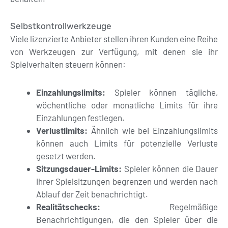
Selbstkontrollwerkzeuge
Viele lizenzierte Anbieter stellen ihren Kunden eine Reihe
von Werkzeugen zur Verfügung, mit denen sie ihr
Spielverhalten steuern können:
Einzahlungslimits:
Spieler können tägliche,
wöchentliche oder monatliche Limits für ihre
Einzahlungen festlegen.
Verlustlimits:
Ähnlich wie bei Einzahlungslimits
können auch Limits für potenzielle Verluste
gesetzt werden.
Sitzungsdauer-Limits:
Spieler können die Dauer
ihrer Spielsitzungen begrenzen und werden nach
Ablauf der Zeit benachrichtigt.
Realitätschecks:
Regelmäßige
Benachrichtigungen, die den Spieler über die