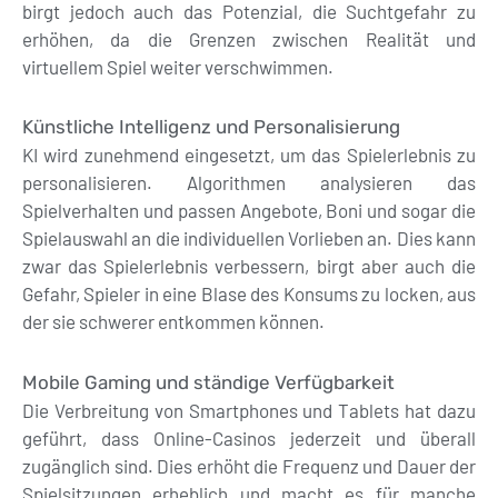
birgt jedoch auch das Potenzial, die Suchtgefahr zu
erhöhen, da die Grenzen zwischen Realität und
virtuellem Spiel weiter verschwimmen.
Künstliche Intelligenz und Personalisierung
KI wird zunehmend eingesetzt, um das Spielerlebnis zu
personalisieren. Algorithmen analysieren das
Spielverhalten und passen Angebote, Boni und sogar die
Spielauswahl an die individuellen Vorlieben an. Dies kann
zwar das Spielerlebnis verbessern, birgt aber auch die
Gefahr, Spieler in eine Blase des Konsums zu locken, aus
der sie schwerer entkommen können.
Mobile Gaming und ständige Verfügbarkeit
Die Verbreitung von Smartphones und Tablets hat dazu
geführt, dass Online-Casinos jederzeit und überall
zugänglich sind. Dies erhöht die Frequenz und Dauer der
Spielsitzungen erheblich und macht es für manche