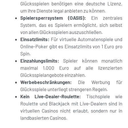
Glücksspielen benötigen eine deutsche Lizenz,
um ihre Dienste legal anbieten zu können.
Spielersperrsystem (OASIS):
Ein zentrales
System, das es Spielern ermöglicht, sich selbst
von allen Glücksspielen auszuschließen.
Einsatzlimits:
Für virtuelle Automatenspiele und
Online-Poker gibt es Einsatzlimits von 1 Euro pro
Spin.
Einzahlungslimits:
Spieler können monatlich
maximal 1.000 Euro auf alle lizenzierten
Glücksspielangebote einzahlen.
Werbebeschränkungen:
Die Werbung für
Glücksspiele unterliegt strengeren Regeln.
Kein Live-Dealer-Roulette:
Tischspiele wie
Roulette und Blackjack mit Live-Dealern sind in
virtuellen Casinos nicht erlaubt, sondern nur in
landbasierten Casinos.