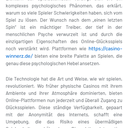
komplexes psychologisches Phänomen, das erklärt,
warum so viele Spieler Schwierigkeiten haben, sich vom
Spiel zu lösen. Der Wunsch nach dem „einen letzten
Spin“ ist ein mächtiger Treiber, der tief in der
menschlichen Psyche verwurzelt ist und durch die
einzigartigen Eigenschaften des Online-Glücksspiels
noch verstärkt wird. Plattformen wie
https://casino-
bieten eine breite Palette an Spielen, die
winnerz.de/
genau diese psychologischen Hebel ansetzen.
Die Technologie hat die Art und Weise, wie wir spielen,
revolutioniert. Wo früher physische Casinos mit ihrem
Ambiente und ihrer Atmosphäre dominierten, bieten
Online-Plattformen nun jederzeit und überall Zugang zu
Glücksspielen. Diese ständige Verfügbarkeit, gepaart
mit der Anonymität des Internets, schafft eine
Umgebung, die das Risiko eines übermäßigen