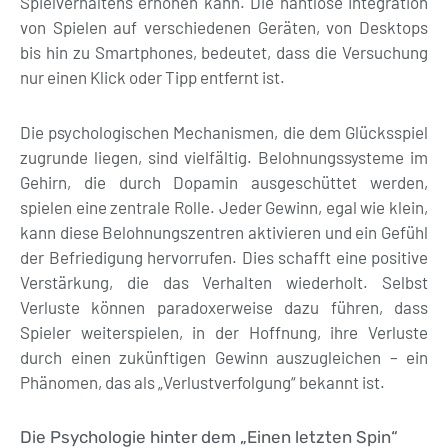
Spielverhaltens erhöhen kann. Die nahtlose Integration
von Spielen auf verschiedenen Geräten, von Desktops
bis hin zu Smartphones, bedeutet, dass die Versuchung
nur einen Klick oder Tipp entfernt ist.
Die psychologischen Mechanismen, die dem Glücksspiel
zugrunde liegen, sind vielfältig. Belohnungssysteme im
Gehirn, die durch Dopamin ausgeschüttet werden,
spielen eine zentrale Rolle. Jeder Gewinn, egal wie klein,
kann diese Belohnungszentren aktivieren und ein Gefühl
der Befriedigung hervorrufen. Dies schafft eine positive
Verstärkung, die das Verhalten wiederholt. Selbst
Verluste können paradoxerweise dazu führen, dass
Spieler weiterspielen, in der Hoffnung, ihre Verluste
durch einen zukünftigen Gewinn auszugleichen – ein
Phänomen, das als „Verlustverfolgung“ bekannt ist.
Die Psychologie hinter dem „Einen letzten Spin“