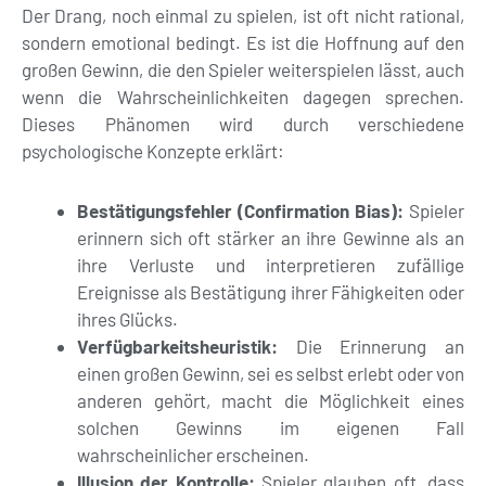
Der Drang, noch einmal zu spielen, ist oft nicht rational,
sondern emotional bedingt. Es ist die Hoffnung auf den
großen Gewinn, die den Spieler weiterspielen lässt, auch
wenn die Wahrscheinlichkeiten dagegen sprechen.
Dieses Phänomen wird durch verschiedene
psychologische Konzepte erklärt:
Bestätigungsfehler (Confirmation Bias):
Spieler
erinnern sich oft stärker an ihre Gewinne als an
ihre Verluste und interpretieren zufällige
Ereignisse als Bestätigung ihrer Fähigkeiten oder
ihres Glücks.
Verfügbarkeitsheuristik:
Die Erinnerung an
einen großen Gewinn, sei es selbst erlebt oder von
anderen gehört, macht die Möglichkeit eines
solchen Gewinns im eigenen Fall
wahrscheinlicher erscheinen.
Illusion der Kontrolle:
Spieler glauben oft, dass