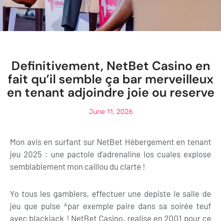
Definitivement, NetBet Casino en
fait qu’il semble ça bar merveilleux
en tenant adjoindre joie ou reserve
June 11, 2026
Mon avis en surfant sur NetBet Hébergement en tenant
jeu 2025 : une pactole d’adrenaline los cuales explose
semblablement mon caillou du clarte !
Yo tous les gamblers, effectuer une depiste le salle de
jeu que pulse ^par exemple paire dans sa soirée teuf
avec blackjack ! NetBet Casino, realise en 2001 pour ce