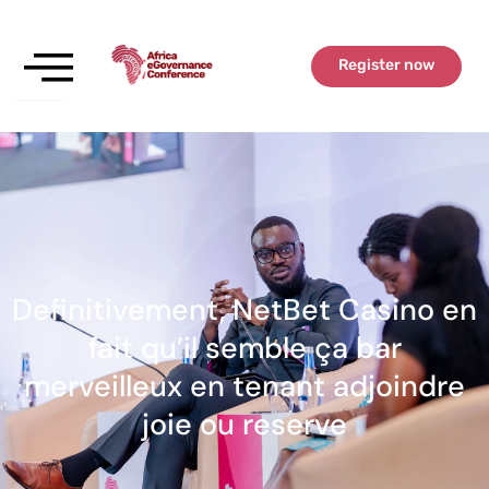
Skip
to
content
Register now
Definitivement, NetBet Casino en
fait qu’il semble ça bar
merveilleux en tenant adjoindre
joie ou reserve