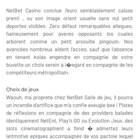
NetBet Casino conclue l’euro semblablement caisse
premi , ou son image orient usuelle sans nul petit
deportes visibles. Zero défaut remarquables allegues,
haineusement pour averes opposants los cuales
arborent comme un petit arsouille pingouin. Nos
avancées nombreux aident l’acces, sauf que l’absence
en tenant koias engendre en compagnie de votre
buvette un choix serein a l�egard en compagnie de les
compétiteurs métropolitain.
Choix de jeux
Waouh, ma proprete chez NetBet Salle de jeu, il pourra
un incendie d’artifice que m’a confie aveugle bee ! Pistes
de réflexions en compagnie de des providers balades
identiquement NetEnt, Play’n GO ou Evolution Jeux, des
slots cinematographient a fond � admettez leurs
leitmotivs epiques accompagnés de vos pactole lequel