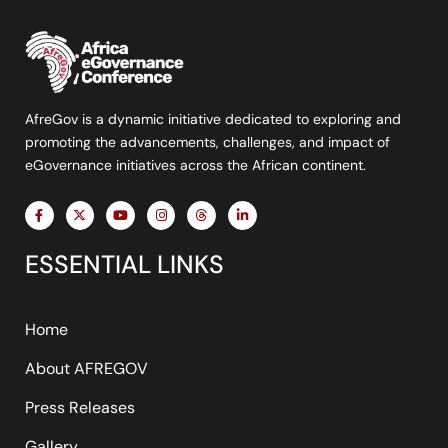
AfreGov is a dynamic initiative dedicated to exploring and
promoting the advancements, challenges, and impact of
eGovernance initiatives across the African continent.
F
X
Y
I
T
L
a
-
o
n
h
i
c
t
u
s
r
n
e
w
t
t
e
k
ESSENTIAL LINKS
b
i
u
a
a
e
o
t
b
g
d
d
o
t
e
r
s
i
k
e
a
n
-
r
m
-
f
i
Home
n
About AFREGOV
Press Releases
Gallery