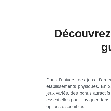
Découvrez 
g
Dans l’univers des jeux d’arg
établissements physiques. En 2
jeux variés, des bonus attractif
essentielles pour naviguer dans 
options disponibles.