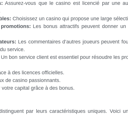
s:
Assurez-vous que le casino est licencié par une aut
.
bles:
Choisissez un casino qui propose une large sélecti
 promotions:
Les bonus attractifs peuvent donner un 
ateurs:
Les commentaires d’autres joueurs peuvent four
é du service.
Un bon service client est essentiel pour résoudre les p
ce à des licences officielles.
ux de casino passionnants.
votre capital grâce à des bonus.
distinguent par leurs caractéristiques uniques. Voici 