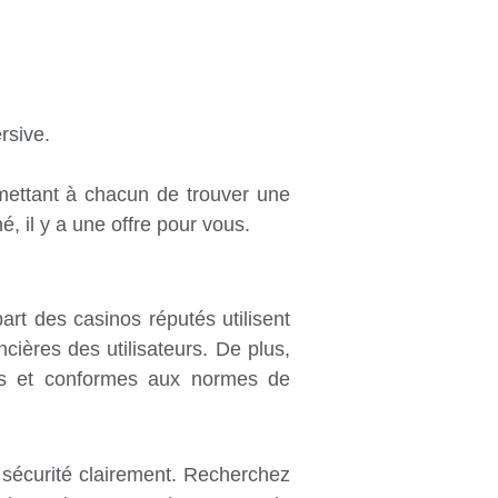
rsive.
mettant à chacun de trouver une
, il y a une offre pour vous.
art des casinos réputés utilisent
ières des utilisateurs. De plus,
les et conformes aux normes de
de sécurité clairement. Recherchez