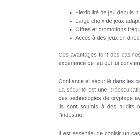
Flexibilité de jeu depuis 
Large choix de jeux adapt
Offres et promotions fréq
Accès à des jeux en direc
Ces avantages font des casinos
expérience de jeu qui lui convie
Confiance et sécurité dans les c
La sécurité est une préoccupatio
des technologies de cryptage av
ils sont soumis à des audits 
l’industrie.
Il est essentiel de choisir un ca