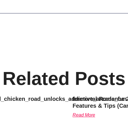
Related Posts
d_chicken_road_unlocks_addictive_arcade_fun
Immortal Romance 2
Features & Tips (Ca
Read More