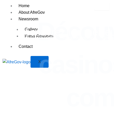
Skip
Home
to
About AfreGov
content
Newsroom
Découv
Découvrez les meilleu
Gallery
Press Releases
Home
About AfreGov
News
Contact
casino
X
comp