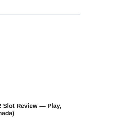
 Slot Review — Play,
nada)