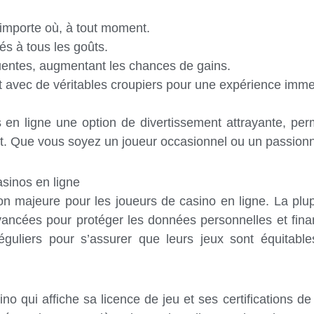
n’importe où, à tout moment.
és à tous les goûts.
uentes, augmentant les chances de gains.
t avec de véritables croupiers pour une expérience imme
 en ligne une option de divertissement attrayante, per
nt. Que vous soyez un joueur occasionnel ou un passionné
asinos en ligne
n majeure pour les joueurs de casino en ligne. La plup
ancées pour protéger les données personnelles et financ
réguliers pour s’assurer que leurs jeux sont équitab
sino qui affiche sa licence de jeu et ses certifications 