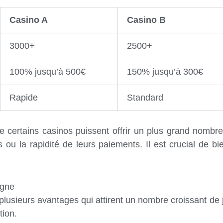
Casino A
Casino B
3000+
2500+
100% jusqu’à 500€
150% jusqu’à 300€
Rapide
Standard
 certains casinos puissent offrir un plus grand nombre 
 ou la rapidité de leurs paiements. Il est crucial de bi
igne
plusieurs avantages qui attirent un nombre croissant de
tion.