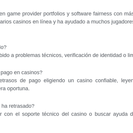
n game provider portfolios y software fairness con má
n varios casinos en línea y ha ayudado a muchos jugador
do?
do a problemas técnicos, verificación de identidad o li
 pago en casinos?
etrasos de pago eligiendo un casino confiable, ley
era oportuna.
 ha retrasado?
r con el soporte técnico del casino o buscar ayuda d