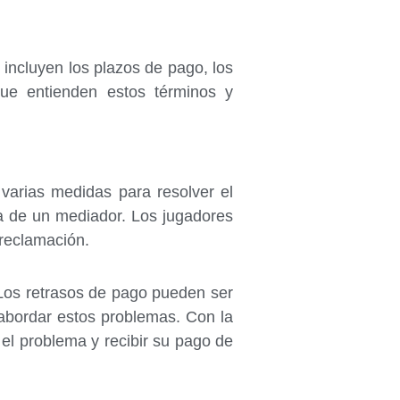
incluyen los plazos de pago, los
ue entienden estos términos y
varias medidas para resolver el
da de un mediador. Los jugadores
reclamación.
 Los retrasos de pago pueden ser
 abordar estos problemas. Con la
el problema y recibir su pago de