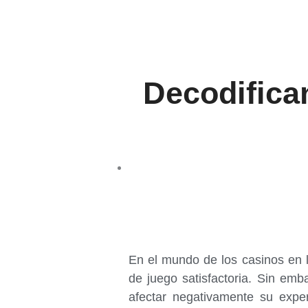
Decodifica
En el mundo de los casinos en l
de juego satisfactoria. Sin em
afectar negativamente su expe