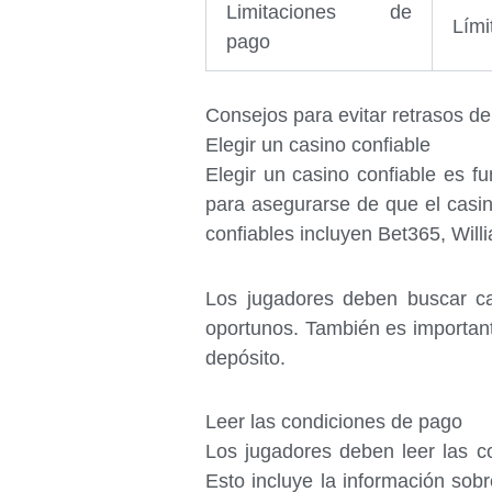
Limitaciones de
Lími
pago
Consejos para evitar retrasos d
Elegir un casino confiable
Elegir un casino confiable es f
para asegurarse de que el casi
confiables incluyen Bet365, Willi
Los jugadores deben buscar ca
oportunos. También es important
depósito.
Leer las condiciones de pago
Los jugadores deben leer las c
Esto incluye la información sob