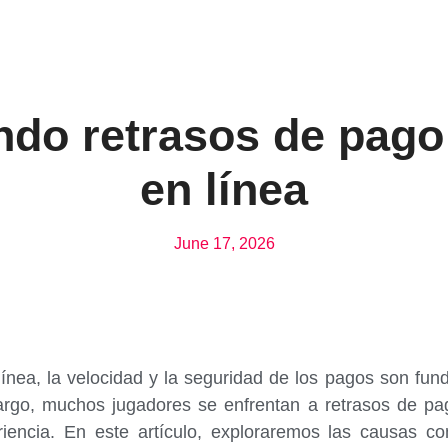
ndo retrasos de pago
en línea
June 17, 2026
ínea, la velocidad y la seguridad de los pagos son fu
bargo, muchos jugadores se enfrentan a retrasos de pa
riencia. En este artículo, exploraremos las causas 