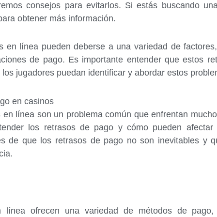
remos consejos para evitarlos. Si estás buscando una
ara obtener más información.
s en línea pueden deberse a una variedad de factores,
itaciones de pago. Es importante entender que estos r
 los jugadores puedan identificar y abordar estos probl
ago en casinos
s en línea son un problema común que enfrentan muchos
ntender los retrasos de pago y cómo pueden afectar l
es de que los retrasos de pago no son inevitables y
cia.
 línea ofrecen una variedad de métodos de pago, in