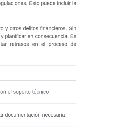
gulaciones. Esto puede incluir la
 y otros delitos financieros. Sin
y planificar en consecuencia. Es
tar retrasos en el proceso de
on el soporte técnico
ar documentación necesaria