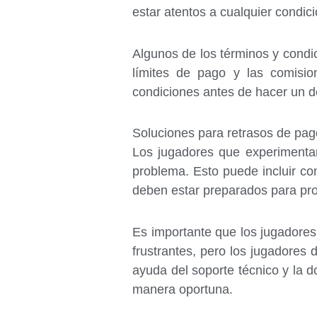
estar atentos a cualquier condic
Algunos de los términos y condi
límites de pago y las comisi
condiciones antes de hacer un d
Soluciones para retrasos de pag
Los jugadores que experimentan
problema. Esto puede incluir co
deben estar preparados para pr
Es importante que los jugadores
frustrantes, pero los jugadores
ayuda del soporte técnico y la 
manera oportuna.