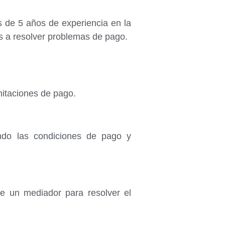
s de 5 años de experiencia en la
es a resolver problemas de pago.
mitaciones de pago.
endo las condiciones de pago y
e un mediador para resolver el