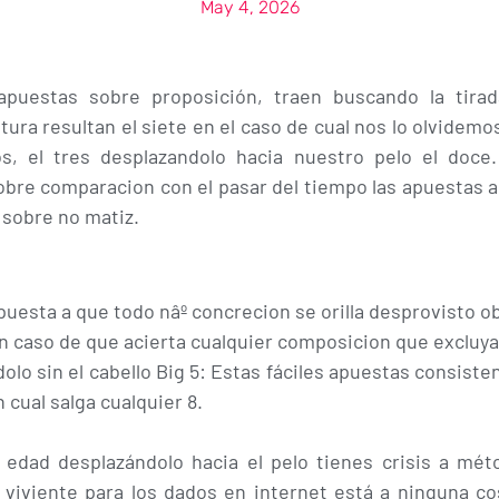
May 4, 2026
apuestas sobre proposición, traen buscando la tira
tura resultan el siete en el caso de cual nos lo olvidemo
, el tres desplazandolo hacia nuestro pelo el doce
bre comparacion con el pasar del tiempo las apuestas a
 sobre no matiz.
puesta a que todo nâº concrecion se orilla desprovisto o
 caso de que acierta cualquier composicion que excluya 5
olo sin el cabello Big 5: Estas fáciles apuestas consis
 cual salga cualquier 8.
 edad desplazándolo hacia el pelo tienes crisis a mét
viviente para los dados en internet está a ninguna co