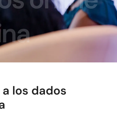
ina
 a los dados
a