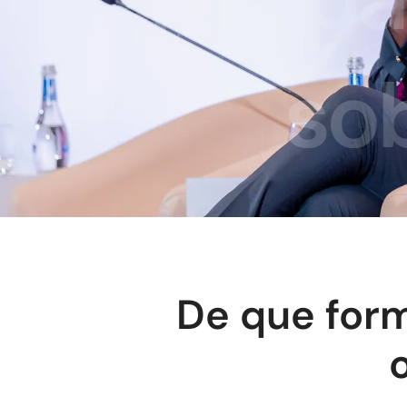
so
De que form