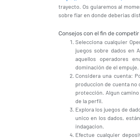
trayecto. Os guiaremos al moment
sobre fiar en donde deberias dis
Consejos con el fin de competir
Selecciona cualquier Ope
juegos sobre dados en A
aquellos operadores en
dominación de el empuje.
Considera una cuenta: Pod
produccion de cuenta no 
protección. Algun camino
de la perfil.
Explora los juegos de dad
unico en los dados, están
indagacion.
Efectue cualquier depos