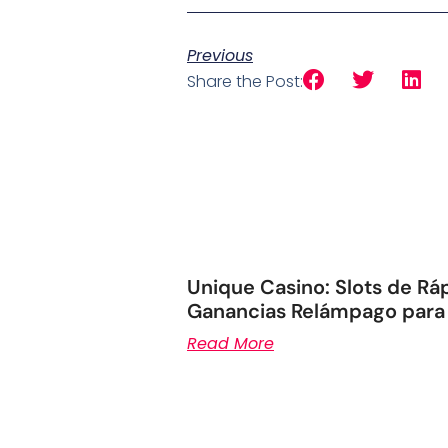
Previous
Share the Post:
Unique Casino: Slots de Rá
Ganancias Relámpago para
Read More