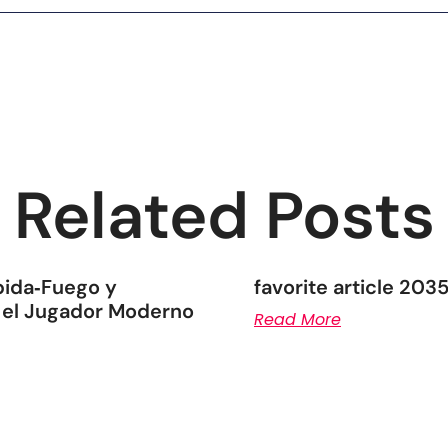
Related Posts
pida‑Fuego y
favorite article 203
 el Jugador Moderno
Read More