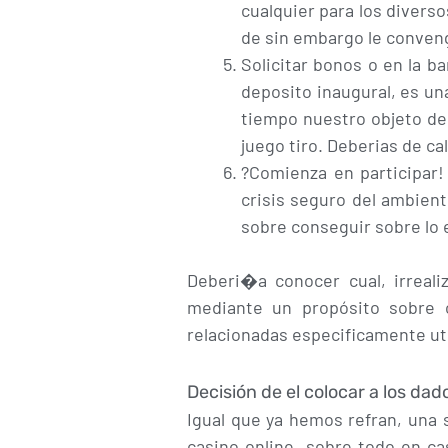
cualquier para los diverso
de sin embargo le conven
Solicitar bonos o en la 
deposito inaugural, es un
tiempo nuestro objeto de
juego tiro. Deberias de ca
?Comienza en participar!
crisis seguro del ambient
sobre conseguir sobre lo 
Deberi�a conocer cual, irrealiz
mediante un propósito sobre c
relacionadas especificamente ut
Decisión de el colocar a los dad
Igual que ya hemos refran, una
casino online, sobre todo en c