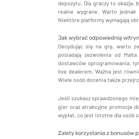
depozytu. Dla graczy to okazja,
realne wygrane. Warto jednak 
Niektóre platformy wymagają obr
Jak wybrać odpowiednią witry
Decydując się na grę, warto zw
posiadają zezwolenia od Malta
dostawców oprogramowania, tym l
live dealerem. Ważna jest równie
Wiele osób docenia także przej
Jeśli szukasz sprawdzonego mie
gier oraz atrakcyjne promocje dl
wypłat, co jest istotne dla osób 
Zalety korzystania z bonusów 