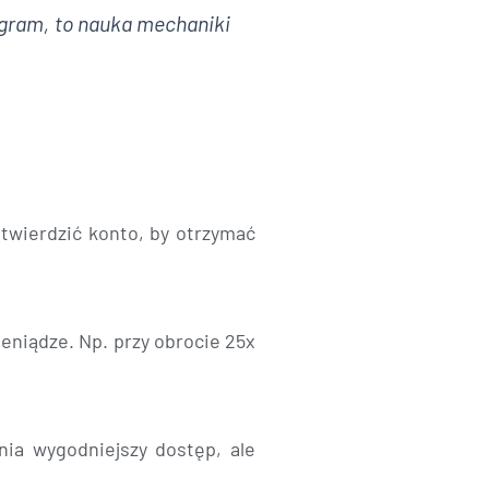
wygram, to nauka mechaniki
otwierdzić konto, by otrzymać
ieniądze. Np. przy obrocie 25x
ia wygodniejszy dostęp, ale