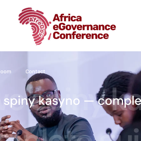
room
Contact
e spiny k
spiny kasyno — comple
mplete gu