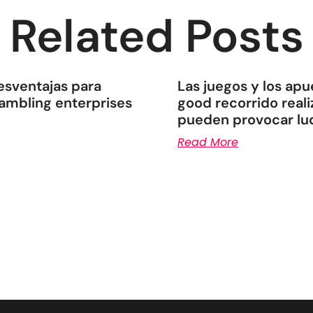
Related Posts
esventajas para
Las juegos y los apu
gambling enterprises
good recorrido rea
pueden provocar lu
Read More