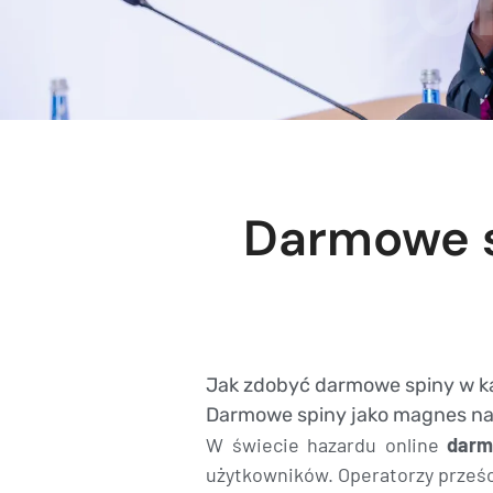
Darmowe s
Jak zdobyć darmowe spiny w ka
Darmowe spiny jako magnes na g
W świecie hazardu online
darm
użytkowników. Operatorzy prześc