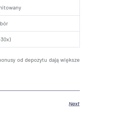
imitowany
ybór
-30x)
 bonusy od depozytu dają większe
Next