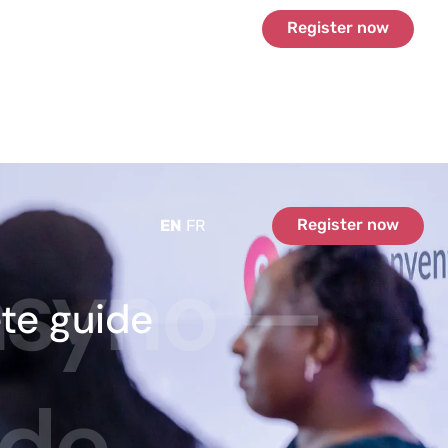
Register now
Register now
EN
FR
asyno —
te guide
ide