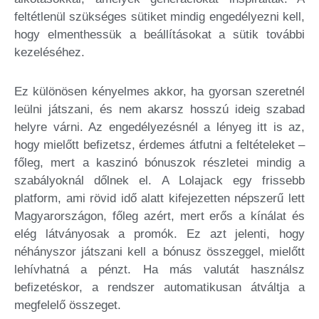
feltétlenül szükséges sütiket mindig engedélyezni kell,
hogy elmenthessük a beállításokat a sütik további
kezeléséhez.
Ez különösen kényelmes akkor, ha gyorsan szeretnél
leülni játszani, és nem akarsz hosszú ideig szabad
helyre várni. Az engedélyezésnél a lényeg itt is az,
hogy mielőtt befizetsz, érdemes átfutni a feltételeket –
főleg, mert a kaszinó bónuszok részletei mindig a
szabályoknál dőlnek el. A Lolajack egy frissebb
platform, ami rövid idő alatt kifejezetten népszerű lett
Magyarországon, főleg azért, mert erős a kínálat és
elég látványosak a promók. Ez azt jelenti, hogy
néhányszor játszani kell a bónusz összeggel, mielőtt
lehívhatná a pénzt. Ha más valutát használsz
befizetéskor, a rendszer automatikusan átváltja a
megfelelő összeget.