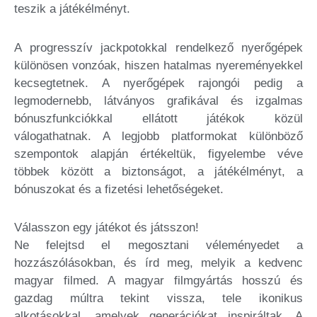
teszik a játékélményt.
A progresszív jackpotokkal rendelkező nyerőgépek
különösen vonzóak, hiszen hatalmas nyereményekkel
kecsegtetnek. A nyerőgépek rajongói pedig a
legmodernebb, látványos grafikával és izgalmas
bónuszfunkciókkal ellátott játékok közül
válogathatnak. A legjobb platformokat különböző
szempontok alapján értékeltük, figyelembe véve
többek között a biztonságot, a játékélményt, a
bónuszokat és a fizetési lehetőségeket.
Válasszon egy játékot és játsszon!
Ne felejtsd el megosztani véleményedet a
hozzászólásokban, és írd meg, melyik a kedvenc
magyar filmed. A magyar filmgyártás hosszú és
gazdag múltra tekint vissza, tele ikonikus
alkotásokkal, amelyek generációkat inspiráltak. A