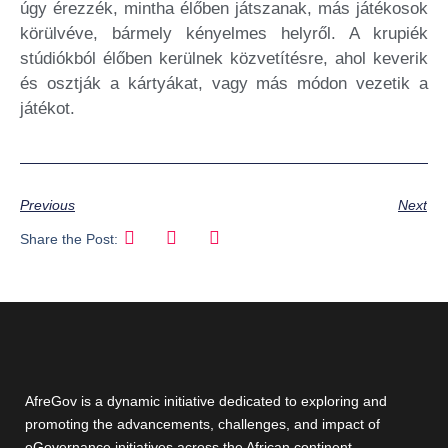
úgy érezzék, mintha élőben játszanak, más játékosok
körülvéve, bármely kényelmes helyről. A krupiék
stúdiókból élőben kerülnek közvetítésre, ahol keverik
és osztják a kártyákat, vagy más módon vezetik a
játékot.
Previous
Next
Share the Post:
AfreGov is a dynamic initiative dedicated to exploring and
promoting the advancements, challenges, and impact of
eGovernance initiatives across the African continent.