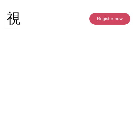
Skip
to
content
Register now
Csapj le a legjobb kaszinó
bónuszokra Magyarországon! 2026