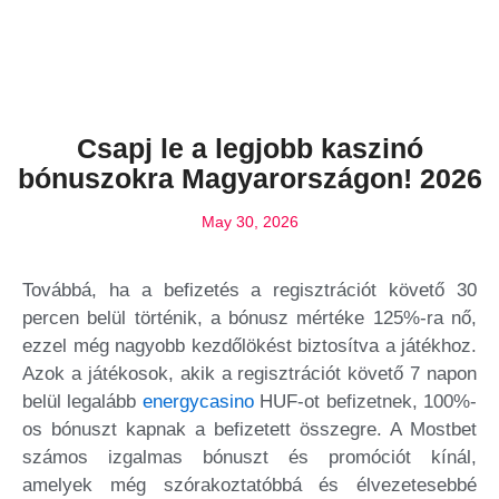
Csapj le a legjobb kaszinó
bónuszokra Magyarországon! 2026
May 30, 2026
Továbbá, ha a befizetés a regisztrációt követő 30
percen belül történik, a bónusz mértéke 125%-ra nő,
ezzel még nagyobb kezdőlökést biztosítva a játékhoz.
Azok a játékosok, akik a regisztrációt követő 7 napon
belül legalább
energycasino
HUF-ot befizetnek, 100%-
os bónuszt kapnak a befizetett összegre. A Mostbet
számos izgalmas bónuszt és promóciót kínál,
amelyek még szórakoztatóbbá és élvezetesebbé