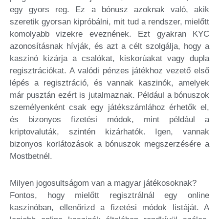
egy gyors reg. Ez a bónusz azoknak való, akik
szeretik gyorsan kipróbálni, mit tud a rendszer, mielőtt
komolyabb vizekre eveznének. Ezt gyakran KYC
azonosításnak hívják, és azt a célt szolgálja, hogy a
kaszinó kizárja a csalókat, kiskorúakat vagy dupla
regisztrációkat. A valódi pénzes játékhoz vezető első
lépés a regisztráció, és vannak kaszinók, amelyek
már pusztán ezért is jutalmaznak. Például a bónuszok
személyenként csak egy játékszámlához érhetők el,
és bizonyos fizetési módok, mint például a
kriptovaluták, szintén kizárhatók. Igen, vannak
bizonyos korlátozások a bónuszok megszerzésére a
Mostbetnél.
Milyen jogosultságom van a magyar játékosoknak?
Fontos, hogy mielőtt regisztrálnál egy online
kaszinóban, ellenőrizd a fizetési módok listáját. A