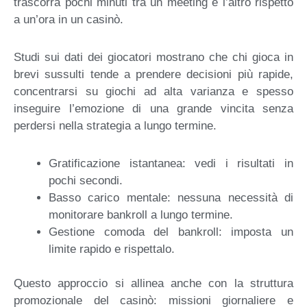
trascorra pochi minuti tra un meeting e l’altro rispetto
a un’ora in un casinò.
Studi sui dati dei giocatori mostrano che chi gioca in
brevi sussulti tende a prendere decisioni più rapide,
concentrarsi su giochi ad alta varianza e spesso
inseguire l’emozione di una grande vincita senza
perdersi nella strategia a lungo termine.
Gratificazione istantanea: vedi i risultati in
pochi secondi.
Basso carico mentale: nessuna necessità di
monitorare bankroll a lungo termine.
Gestione comoda del bankroll: imposta un
limite rapido e rispettalo.
Questo approccio si allinea anche con la struttura
promozionale del casinò: missioni giornaliere e