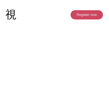
Skip
to
content
Register now
CosmicSlot Casino: Spin the Stars
in High‑Intensity Quick Play