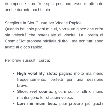
ricompense con free‑spin possono essere ottenute
anche durante pochi spin.
Scegliere la Slot Giusta per Vincite Rapide
Quando hai solo pochi minuti, vorrai un gioco che offra
sia velocità che potenziale di vincita. La libreria di
CosmicSlot propone migliaia di titoli, ma non tutti sono
adatti al gioco rapido.
Per brevi sussulti, cerca:
High volatility slots
: pagano molto ma meno
frequentemente, perfetti per una sessione
breve.
Short reel counts
: giochi con 5 rulli o meno
mantengono le rotazioni veloci.
Low minimum bets
: puoi provare più giochi