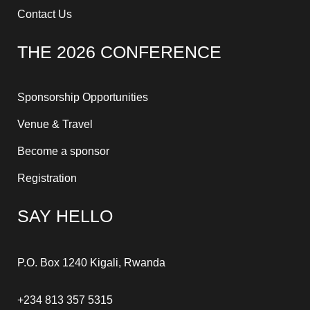
Contact Us
THE 2026 CONFERENCE
Sponsorship Opportunities
Venue & Travel
Become a sponsor
Registration
SAY HELLO
P.O. Box 1240 Kigali, Rwanda
+234 813 357 5315