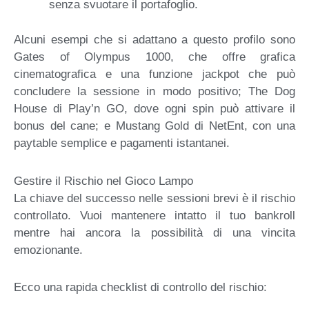
senza svuotare il portafoglio.
Alcuni esempi che si adattano a questo profilo sono
Gates of Olympus 1000, che offre grafica
cinematografica e una funzione jackpot che può
concludere la sessione in modo positivo; The Dog
House di Play’n GO, dove ogni spin può attivare il
bonus del cane; e Mustang Gold di NetEnt, con una
paytable semplice e pagamenti istantanei.
Gestire il Rischio nel Gioco Lampo
La chiave del successo nelle sessioni brevi è il rischio
controllato. Vuoi mantenere intatto il tuo bankroll
mentre hai ancora la possibilità di una vincita
emozionante.
Ecco una rapida checklist di controllo del rischio: