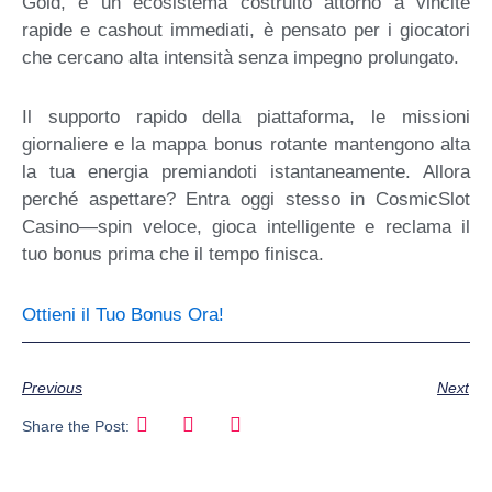
Gold, e un ecosistema costruito attorno a vincite
rapide e cashout immediati, è pensato per i giocatori
che cercano alta intensità senza impegno prolungato.
Il supporto rapido della piattaforma, le missioni
giornaliere e la mappa bonus rotante mantengono alta
la tua energia premiandoti istantaneamente. Allora
perché aspettare? Entra oggi stesso in CosmicSlot
Casino—spin veloce, gioca intelligente e reclama il
tuo bonus prima che il tempo finisca.
Ottieni il Tuo Bonus Ora!
Previous
Next
Share the Post: