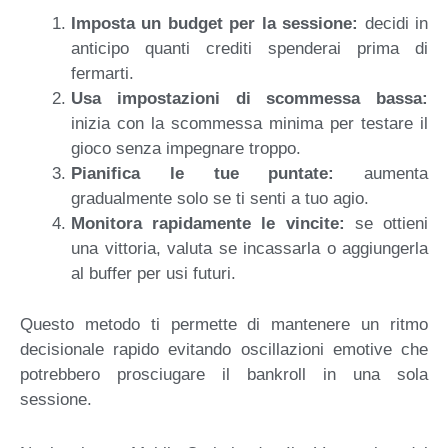
Imposta un budget per la sessione:
decidi in
anticipo quanti crediti spenderai prima di
fermarti.
Usa impostazioni di scommessa bassa:
inizia con la scommessa minima per testare il
gioco senza impegnare troppo.
Pianifica le tue puntate:
aumenta
gradualmente solo se ti senti a tuo agio.
Monitora rapidamente le vincite:
se ottieni
una vittoria, valuta se incassarla o aggiungerla
al buffer per usi futuri.
Questo metodo ti permette di mantenere un ritmo
decisionale rapido evitando oscillazioni emotive che
potrebbero prosciugare il bankroll in una sola
sessione.