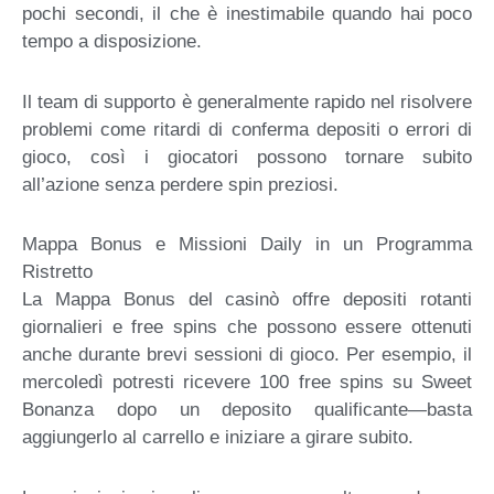
pochi secondi, il che è inestimabile quando hai poco
tempo a disposizione.
Il team di supporto è generalmente rapido nel risolvere
problemi come ritardi di conferma depositi o errori di
gioco, così i giocatori possono tornare subito
all’azione senza perdere spin preziosi.
Mappa Bonus e Missioni Daily in un Programma
Ristretto
La Mappa Bonus del casinò offre depositi rotanti
giornalieri e free spins che possono essere ottenuti
anche durante brevi sessioni di gioco. Per esempio, il
mercoledì potresti ricevere 100 free spins su Sweet
Bonanza dopo un deposito qualificante—basta
aggiungerlo al carrello e iniziare a girare subito.