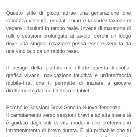
Questo stile di gioco attrae una generazione che
valorizza velocità, risultati chiari e la soddisfazione di
vedere i risultati in tempo reale. Invece di maratone di
rulli o sessioni prolungate al tavolo, cerchi un luogo
dove una singola rotazione possa essere seguita da
una vincita o da un rapido reset.
Il design della piattaforma riflette questa filosofia:
grafica vivace, navigazione intuitiva e un’interfaccia
mobile‑first che ti permette di iniziare a giocare
direttamente dal tuo telefono o tablet.
Perché le Sessioni Brevi Sono la Nuova Tendenza
Il cambiamento verso sessioni brevi e ad alta intensità
è guidato dagli stili di vita moderni che preferiscono
intrattenimento di breve durata. È più probabile che tu