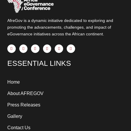
AfreGov is a dynamic initiative dedicated to exploring and
promoting the advancements, challenges, and impact of
eGovernance initiatives across the African continent.
F
X
Y
I
T
L
a
-
o
n
h
i
c
t
u
s
r
n
e
w
t
t
e
k
ESSENTIAL LINKS
b
i
u
a
a
e
o
t
b
g
d
d
o
t
e
r
s
i
k
e
a
n
-
r
m
-
f
i
Home
n
About AFREGOV
Press Releases
Gallery
Contact Us