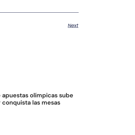
Next
e apuestas olímpicas sube
y conquista las mesas