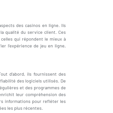
aspects des casinos en ligne. Ils
la qualité du service client. Ces
 celles qui répondent le mieux à
er l’expérience de jeu en ligne,
out d’abord, ils fournissent des
iabilité des logiciels utilisés. De
 régulières et des programmes de
 enrichit leur compréhension des
rs informations pour refléter les
ées les plus récentes.