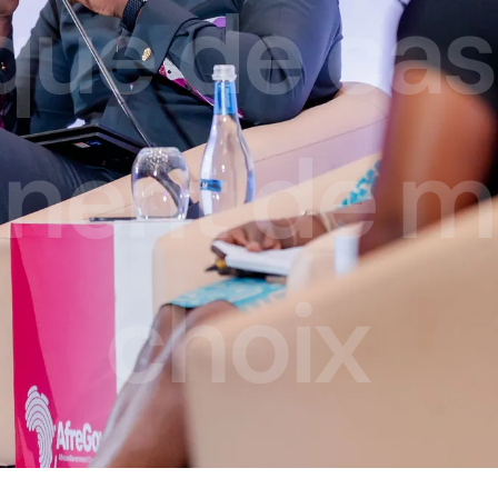
ique de ca
nent de me
choix