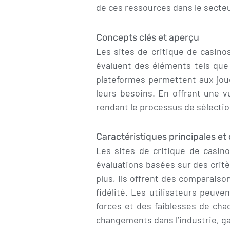
de ces ressources dans le secteu
Concepts clés et aperçu
Les sites de critique de casinos
évaluent des éléments tels que l
plateformes permettent aux joue
leurs besoins. En offrant une v
rendant le processus de sélectio
Caractéristiques principales et 
Les sites de critique de casino
évaluations basées sur des critère
plus, ils offrent des comparais
fidélité. Les utilisateurs peuv
forces et des faiblesses de chaq
changements dans l’industrie, ga