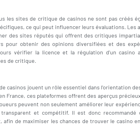
us les sites de critique de casinos ne sont pas créés 
écifiques, ce qui peut influencer leurs évaluations. Les 
er des sites réputés qui offrent des critiques impartial
s pour obtenir des opinions diversifiées et des expér
rs vérifier la licence et la régulation d’un casino a
es de critique.
de casinos jouent un rôle essentiel dans l’orientation de
e en France, ces plateformes offrent des aperçus précieux
 joueurs peuvent non seulement améliorer leur expérienc
transparent et compétitif. Il est donc recommandé d
x, afin de maximiser les chances de trouver le casino e