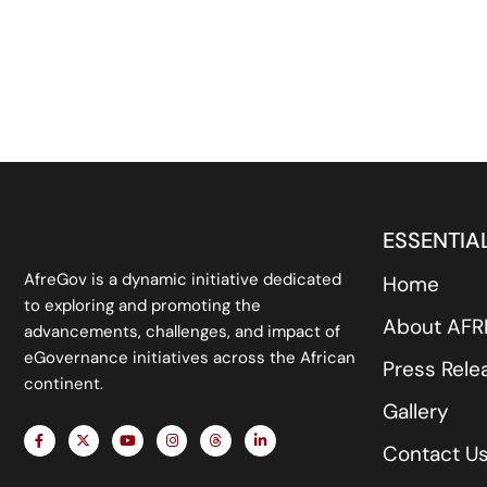
ESSENTIAL
AfreGov is a dynamic initiative dedicated
Home
to exploring and promoting the
About AF
advancements, challenges, and impact of
eGovernance initiatives across the African
Press Rele
continent.
Gallery
F
X
Y
I
T
L
a
-
o
n
h
i
Contact U
c
t
u
s
r
n
e
w
t
t
e
k