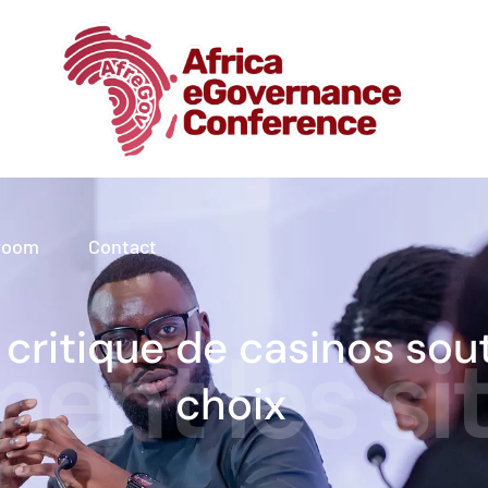
room
Contact
critique de casinos sou
nt les sit
choix