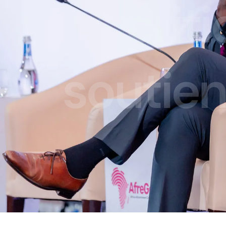
crit
soutien