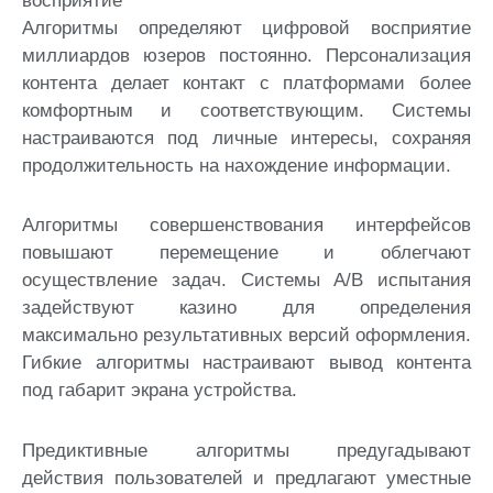
восприятие
Алгоритмы определяют цифровой восприятие
миллиардов юзеров постоянно. Персонализация
контента делает контакт с платформами более
комфортным и соответствующим. Системы
настраиваются под личные интересы, сохраняя
продолжительность на нахождение информации.
Алгоритмы совершенствования интерфейсов
повышают перемещение и облегчают
осуществление задач. Системы A/B испытания
задействуют казино для определения
максимально результативных версий оформления.
Гибкие алгоритмы настраивают вывод контента
под габарит экрана устройства.
Предиктивные алгоритмы предугадывают
действия пользователей и предлагают уместные