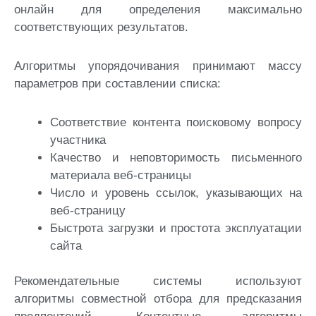
онлайн для определения максимально
соответствующих результатов.
Алгоритмы упорядочивания принимают массу
параметров при составлении списка:
Соответствие контента поисковому вопросу
участника
Качество и неповторимость письменного
материала веб-страницы
Число и уровень ссылок, указывающих на
веб-страницу
Быстрота загрузки и простота эксплуатации
сайта
Рекомендательные системы используют
алгоритмы совместной отбора для предсказания