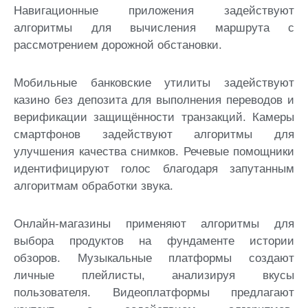
Навигационные приложения задействуют
алгоритмы для вычисления маршрута с
рассмотрением дорожной обстановки.
Мобильные банковские утилиты задействуют
казино без депозита для выполнения переводов и
верификации защищённости транзакций. Камеры
смартфонов задействуют алгоритмы для
улучшения качества снимков. Речевые помощники
идентифицируют голос благодаря запутанным
алгоритмам обработки звука.
Онлайн-магазины применяют алгоритмы для
выбора продуктов на фундаменте истории
обзоров. Музыкальные платформы создают
личные плейлисты, анализируя вкусы
пользователя. Видеоплатформы предлагают