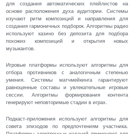
для создания автоматических плейлистов на
основе расположения духа аудитории. Системы
изучают ритм композиций и направления для
создания гармоничных подборок. Алгоритмы радио
используют казино без депозита для подбора
похожих композиций и открытия новых
музыкантов.
Игровые платформы используют алгоритмы для
отбора противников с аналогичным степенью
умения. Системы матчмейкинга гарантируют
равноценные составы и увлекательные игровые
сессии. Алгоритмы формирования контента
генерируют неповторимые стадии в играх.
Подкаст-приложения используют алгоритмы для
совета эпизодов по предпочтениям участника.
Платформы электронных изданий применяют для