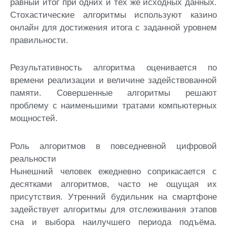
равный итог при одних и тех же исходных данных.
Стохастические алгоритмы используют казино
онлайн для достижения итога с заданной уровнем
правильности.
Результативность алгоритма оценивается по
времени реализации и величине задействованной
памяти. Совершенные алгоритмы решают
проблему с наименьшими тратами компьютерных
мощностей.
Роль алгоритмов в повседневной цифровой
реальности
Нынешний человек ежедневно соприкасается с
десятками алгоритмов, часто не ощущая их
присутствия. Утренний будильник на смартфоне
задействует алгоритмы для отслеживания этапов
сна и выбора наилучшего периода подъёма.