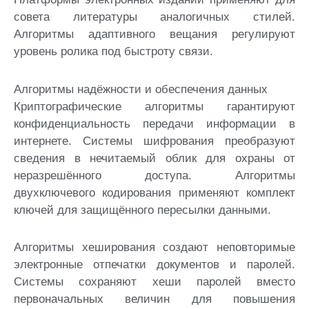
совета литературы аналогичных стилей.
Алгоритмы адаптивного вещания регулируют
уровень ролика под быстроту связи.
Алгоритмы надёжности и обеспечения данных
Криптографические алгоритмы гарантируют
конфиденциальность передачи информации в
интернете. Системы шифрования преобразуют
сведения в нечитаемый облик для охраны от
неразрешённого доступа. Алгоритмы
двухключевого кодирования применяют комплект
ключей для защищённого пересылки данными.
Алгоритмы хеширования создают неповторимые
электронные отпечатки документов и паролей.
Системы сохраняют хеши паролей вместо
первоначальных величин для повышения