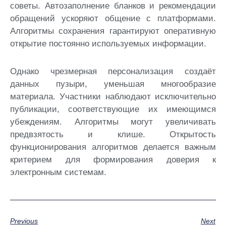
советы. Автозаполнение бланков и рекомендации
обращений ускоряют общение с платформами.
Алгоритмы сохранения гарантируют оперативную
открытие постоянно используемых информации.
Однако чрезмерная персонализация создаёт
данных пузыри, уменьшая многообразие
материала. Участники наблюдают исключительно
публикации, соответствующие их имеющимся
убеждениям. Алгоритмы могут увеличивать
предвзятость и клише. Открытость
функционирования алгоритмов делается важным
критерием для формирования доверия к
электронным системам.
Previous
Next