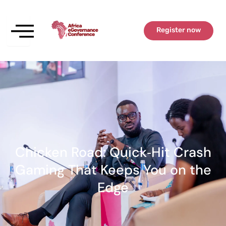
Skip
to
content
Register now
Chicken Road: Quick‑Hit Crash
Gaming That Keeps You on the
Edge