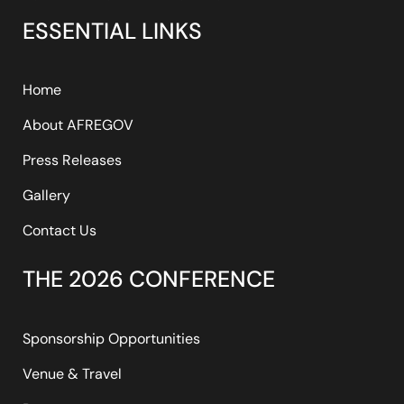
c
t
u
s
r
n
e
w
t
t
e
k
ESSENTIAL LINKS
b
i
u
a
a
e
o
t
b
g
d
d
o
t
e
r
s
i
k
e
a
n
-
r
m
-
f
i
Home
n
About AFREGOV
Press Releases
Gallery
Contact Us
THE 2026 CONFERENCE
Sponsorship Opportunities
Venue & Travel