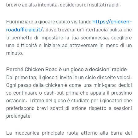
brevi e ad alta intensità, desiderosi di risultati rapidi.
Puoi iniziare a giocare subito visitando
https://chicken-
, dove troverai un’interfaccia pulita che
roadufficiale.it/
ti permette di impostare la tua scommessa, scegliere
una difficoltà e iniziare ad attraversare in meno di un
minuto.
Perché Chicken Road è un gioco a decisioni rapide
Dal primo tap, il gioco ti invita in un ciclo di scelte veloci.
Ogni passo della chicken è come una mini‑gara: decidi
se continuare o cash‑out prima che appaia il prossimo
ostacolo. Il ritmo del gioco è studiato per i giocatori che
preferiscono brevi scatti di azione rispetto a sessioni
prolungate.
La meccanica principale ruota attorno alla barra del