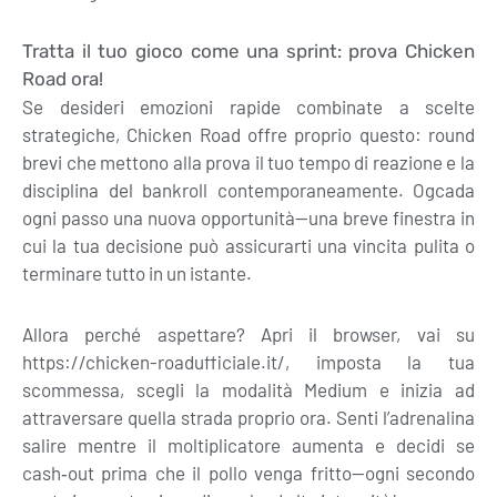
Tratta il tuo gioco come una sprint: prova Chicken
Road ora!
Se desideri emozioni rapide combinate a scelte
strategiche, Chicken Road offre proprio questo: round
brevi che mettono alla prova il tuo tempo di reazione e la
disciplina del bankroll contemporaneamente. Ogcada
ogni passo una nuova opportunità—una breve finestra in
cui la tua decisione può assicurarti una vincita pulita o
terminare tutto in un istante.
Allora perché aspettare? Apri il browser, vai su
https://chicken-roadufficiale.it/, imposta la tua
scommessa, scegli la modalità Medium e inizia ad
attraversare quella strada proprio ora. Senti l’adrenalina
salire mentre il moltiplicatore aumenta e decidi se
cash‑out prima che il pollo venga fritto—ogni secondo