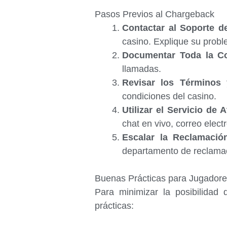
Pasos Previos al Chargeback
Contactar al Soporte d
casino. Explique su probl
Documentar Toda la C
llamadas.
Revisar los Términos 
condiciones del casino.
Utilizar el Servicio de 
chat en vivo, correo electr
Escalar la Reclamació
departamento de reclama
Buenas Prácticas para Jugador
Para minimizar la posibilidad
prácticas: