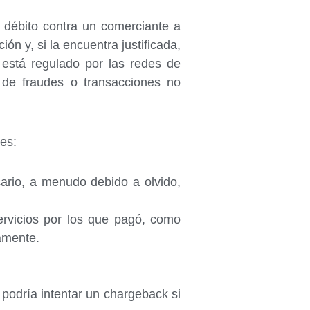
o débito contra un comerciante a
n y, si la encuentra justificada,
o está regulado por las redes de
s de fraudes o transacciones no
es:
ario, a menudo debido a olvido,
ervicios por los que pagó, como
amente.
odría intentar un chargeback si