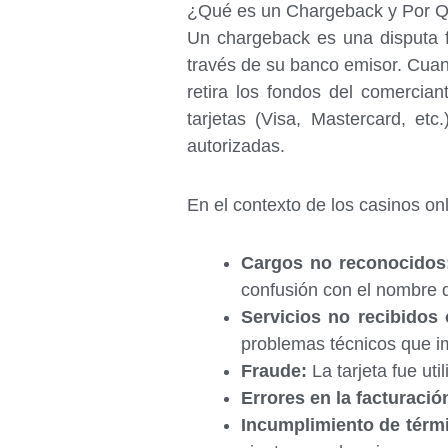
¿Qué es un Chargeback y Por Q
Un chargeback es una disputa fo
través de su banco emisor. Cuand
retira los fondos del comercian
tarjetas (Visa, Mastercard, et
autorizadas.
En el contexto de los casinos on
Cargos no reconocidos
confusión con el nombre d
Servicios no recibidos
problemas técnicos que im
Fraude:
La tarjeta fue util
Errores en la facturació
Incumplimiento de térm