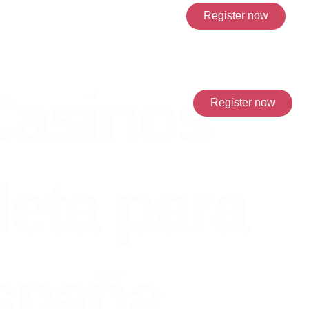
Register now
a para Jugadores en
Casinos
EN
FR
Register now
eta para
spaña