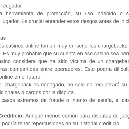
l Jugador
 herramienta de protección, su uso indebido o sin
jugador. Es crucial entender estos riesgos antes de inici
vas
s casinos online toman muy en serio los chargebacks,
s. Es muy probable que su cuenta en ese casino sea p
sino considera que ha sido víctima de un chargeback
ras compartidas entre operadores. Esto podría dificulta
nline en el futuro.
el chargeback es denegado, no solo no recuperará su 
icionales o cargos por la disputa.
casos extremos de fraude o intento de estafa, el ca
Crediticio:
Aunque menos común para disputas de juego,
podría tener repercusiones en su historial crediticio.