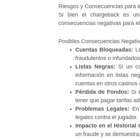
Riesgos y Consecuencias para e
Si bien el chargeback es una
consecuencias negativas para el 
Posibles Consecuencias Negati
Cuentas Bloqueadas:
Lo
fraudulentos o infundado
Listas Negras:
Si un ca
información en listas neg
cuentas en otros casinos o
Pérdida de Fondos:
Si 
tener que pagar tarifas ad
Problemas Legales:
En 
legales contra el jugador.
Impacto en el Historial 
un fraude y se demuestra, 