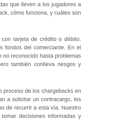
das que lleven a los jugadores a
ack, cómo funciona, y cuáles son
con tarjeta de crédito o débito.
los fondos del comerciante. En el
go no reconocido hasta problemas
ero también conlleva riesgos y
ejo proceso de los chargebacks en
 a solicitar un contracargo, los
s de recurrir a esta vía. Nuestro
n tomar decisiones informadas y