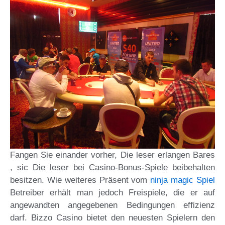
Fangen Sie einander vorher, Die leser erlangen Bares
, sic Die leser bei Casino-Bonus-Spiele beibehalten
besitzen. Wie weiteres Präsent vom
ninja magic Spiel
Betreiber erhält man jedoch Freispiele, die er auf
angewandten angegebenen Bedingungen effizienz
darf. Bizzo Casino bietet den neuesten Spielern den