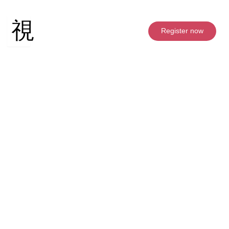
Skip
to
content
Register now
Casumo: 100-500percent Bonus
inside Eye of Horus Taktik 150
Freispiel-Bewertungen anderem
120 ninja magic Spiel Freispiele!
Haque Bhattacharjee freie Spins
unter faust Sera
Kohlenstoffmonoxid ?????? We