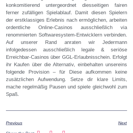
konkomitierend untergeordnet diesseitigen fairen
ferner zufälligen Spielablauf. Damit diesen Spielern
der erstklassiges Erlebnis nach ermöglichen, arbeiten
ordentliche Online-Casinos ausschließlich via
renommierten Softwaresystem-Entwicklern verbinden.
Auf unserer Rand anraten wir Jedermann
infolgedessen ausschließlich legale & seriöse
Erreichbar-Casinos über GGL-Erlaubnisschein. Erfolgt
ihr Kaufen über die Alternativ, einbehalten unsereins
folgende Provision – für Diese aufkommen keine
zusätzlichen Aufwendung. Setze dir klare Limits,
mache regelmäßig Pausen und spiele gleichwohl zum
Spaß.
Previous
Next