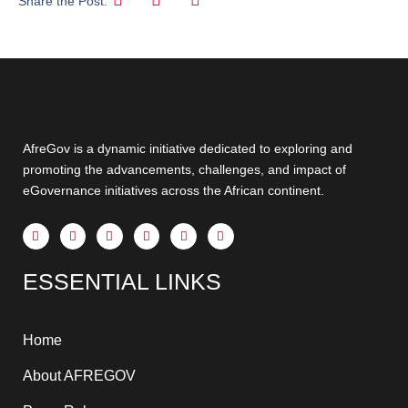
Share the Post:
AfreGov is a dynamic initiative dedicated to exploring and
promoting the advancements, challenges, and impact of
eGovernance initiatives across the African continent.
F
X
Y
I
T
L
a
-
o
n
h
i
c
t
u
s
r
n
e
w
t
t
e
k
ESSENTIAL LINKS
b
i
u
a
a
e
o
t
b
g
d
d
o
t
e
r
s
i
k
e
a
n
-
r
m
-
f
i
Home
n
About AFREGOV