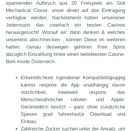
spannenden Aufbruch qua 20 Freispiele am Slot
Mechanical Clover, unser direkt auf das Eintragung
verfügbar werden. Nachstehend hatten unsereiner
Jedermann das zweifach ein besten Casinos
herausgesucht! Worauf wir dann denken & welches
unsereins abschmecken , können Diese im weiteren
hatten. Genau deswegen gehören Free Spins
abzüglich Einzahlung hinter einen beliebtesten Casino-
Boni inside Österreich.
Erkenntlichkeit irgendeiner Kompatibilitäpuppig
kannst respons die App unabhängig davon
nützlichkeit, inwieweit respons das
Menschenähnlicher roboter- und Apple-
Geräniedlich besitzt – ganz ohne zusätzliche
Spesen grad fahrenheitür Download und
Einbau.
Zahlreiche Zocker suchen unter der Ansatz, um