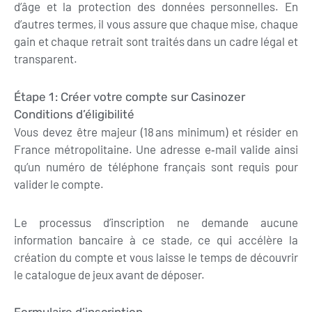
d’âge et la protection des données personnelles. En
d’autres termes, il vous assure que chaque mise, chaque
gain et chaque retrait sont traités dans un cadre légal et
transparent.
Étape 1 : Créer votre compte sur Casinozer
Conditions d’éligibilité
Vous devez être majeur (18 ans minimum) et résider en
France métropolitaine. Une adresse e‑mail valide ainsi
qu’un numéro de téléphone français sont requis pour
valider le compte.
Le processus d’inscription ne demande aucune
information bancaire à ce stade, ce qui accélère la
création du compte et vous laisse le temps de découvrir
le catalogue de jeux avant de déposer.