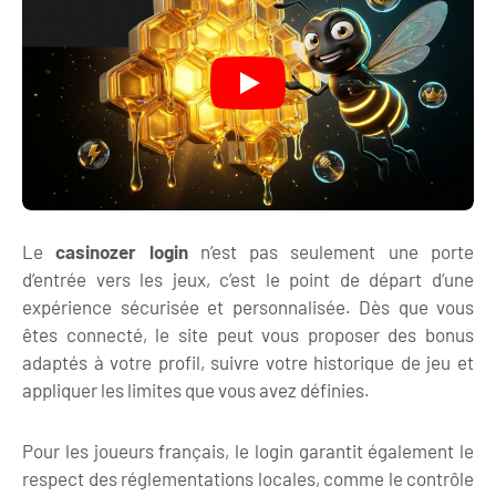
Le
casinozer login
n’est pas seulement une porte
d’entrée vers les jeux, c’est le point de départ d’une
expérience sécurisée et personnalisée. Dès que vous
êtes connecté, le site peut vous proposer des bonus
adaptés à votre profil, suivre votre historique de jeu et
appliquer les limites que vous avez définies.
Pour les joueurs français, le login garantit également le
respect des réglementations locales, comme le contrôle