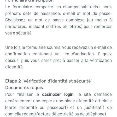
Formulaire d’inscription
Le formulaire comporte les champs habituels : nom,
prénom, date de naissance, e‑mail et mot de passe.
Choisissez un mot de passe complexe (au moins 8
caractères, incluant chiffres et lettres) pour renforcer
votre sécurité.
Une fois le formulaire soumis, vous recevez un e‑mail de
confirmation contenant un lien d’activation. Cliquez
dessus, puis vous serez prêt à passer à la vérification
d’identité.
Étape 2 : Vérification d’identité et sécurité
Documents requis
Pour finaliser le
casinozer login
, le site demande
généralement une copie d’une pièce d’identité officielle
(carte d’identité ou passeport) et un justificatif de
domicile récent (facture d’électricité ou de téléphone).