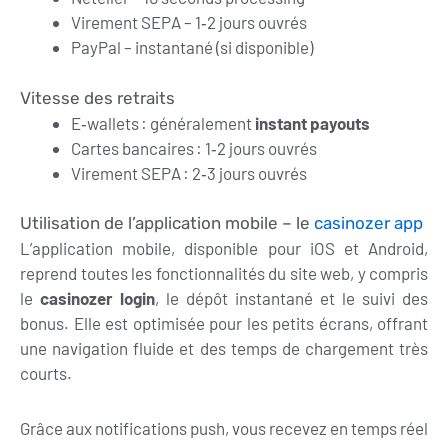
Virement SEPA – 1‑2 jours ouvrés
PayPal – instantané (si disponible)
Vitesse des retraits
E‑wallets : généralement
instant payouts
Cartes bancaires : 1‑2 jours ouvrés
Virement SEPA : 2‑3 jours ouvrés
Utilisation de l’application mobile – le
casinozer app
L’application mobile, disponible pour iOS et Android,
reprend toutes les fonctionnalités du site web, y compris
le
casinozer login
, le dépôt instantané et le suivi des
bonus. Elle est optimisée pour les petits écrans, offrant
une navigation fluide et des temps de chargement très
courts.
Grâce aux notifications push, vous recevez en temps réel