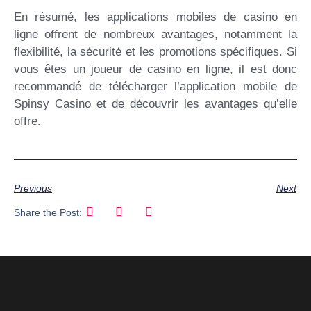
En résumé, les applications mobiles de casino en
ligne offrent de nombreux avantages, notamment la
flexibilité, la sécurité et les promotions spécifiques. Si
vous êtes un joueur de casino en ligne, il est donc
recommandé de télécharger l’application mobile de
Spinsy Casino et de découvrir les avantages qu’elle
offre.
Previous
Next
Share the Post: