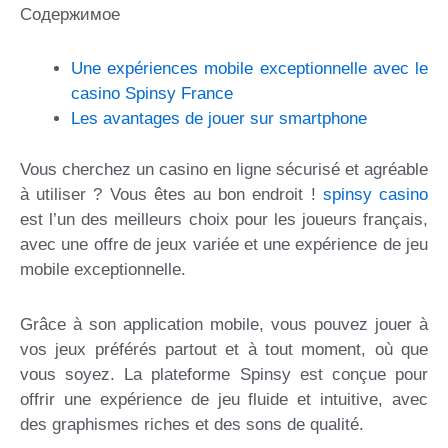
Содержимое
Une expériences mobile exceptionnelle avec le
casino Spinsy France
Les avantages de jouer sur smartphone
Vous cherchez un casino en ligne sécurisé et agréable
à utiliser ? Vous êtes au bon endroit !
spinsy casino
est l’un des meilleurs choix pour les joueurs français,
avec une offre de jeux variée et une expérience de jeu
mobile exceptionnelle.
Grâce à son application mobile, vous pouvez jouer à
vos jeux préférés partout et à tout moment, où que
vous soyez. La plateforme Spinsy est conçue pour
offrir une expérience de jeu fluide et intuitive, avec
des graphismes riches et des sons de qualité.