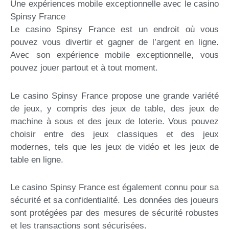
Une expériences mobile exceptionnelle avec le casino
Spinsy France
Le casino Spinsy France est un endroit où vous
pouvez vous divertir et gagner de l’argent en ligne.
Avec son expérience mobile exceptionnelle, vous
pouvez jouer partout et à tout moment.
Le casino Spinsy France propose une grande variété
de jeux, y compris des jeux de table, des jeux de
machine à sous et des jeux de loterie. Vous pouvez
choisir entre des jeux classiques et des jeux
modernes, tels que les jeux de vidéo et les jeux de
table en ligne.
Le casino Spinsy France est également connu pour sa
sécurité et sa confidentialité. Les données des joueurs
sont protégées par des mesures de sécurité robustes
et les transactions sont sécurisées.