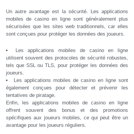
Un autre avantage est la sécurité. Les applications
mobiles de casino en ligne sont généralement plus
sécurisées que les sites web traditionnels, car elles
sont conçues pour protéger les données des joueurs.
Les applications mobiles de casino en ligne
utilisent souvent des protocoles de sécurité robustes,
tels que SSL ou TLS, pour protéger les données des
joueurs.
Les applications mobiles de casino en ligne sont
également conçues pour détecter et prévenir les
tentatives de piratage.
Enfin, les applications mobiles de casino en ligne
offrent souvent des bonus et des promotions
spécifiques aux joueurs mobiles, ce qui peut être un
avantage pour les joueurs réguliers.