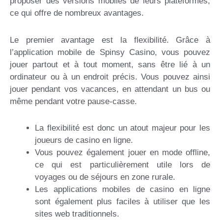
proposer des versions mobiles de leurs plateformes,
ce qui offre de nombreux avantages.
Le premier avantage est la flexibilité. Grâce à
l’application mobile de Spinsy Casino, vous pouvez
jouer partout et à tout moment, sans être lié à un
ordinateur ou à un endroit précis. Vous pouvez ainsi
jouer pendant vos vacances, en attendant un bus ou
même pendant votre pause-casse.
La flexibilité est donc un atout majeur pour les
joueurs de casino en ligne.
Vous pouvez également jouer en mode offline,
ce qui est particulièrement utile lors de
voyages ou de séjours en zone rurale.
Les applications mobiles de casino en ligne
sont également plus faciles à utiliser que les
sites web traditionnels.