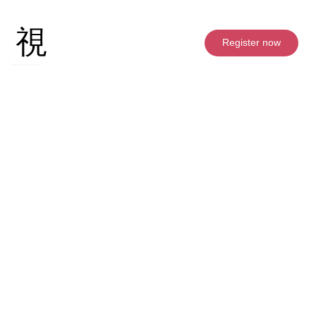
Skip
to
content
Register now
Casino Spiele Verzeichnis Wafer
Spiele erwerben am meisten?