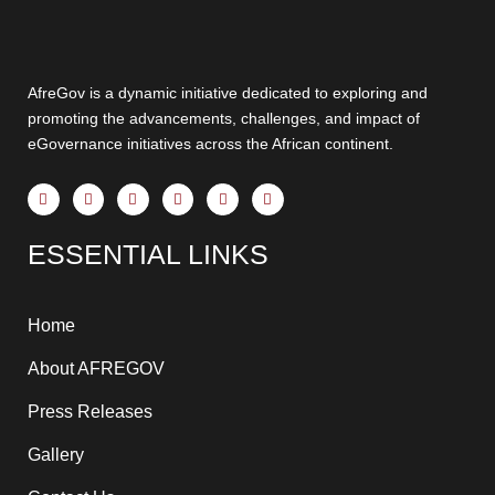
AfreGov is a dynamic initiative dedicated to exploring and
promoting the advancements, challenges, and impact of
eGovernance initiatives across the African continent.
F
X
Y
I
T
L
a
-
o
n
h
i
c
t
u
s
r
n
e
w
t
t
e
k
ESSENTIAL LINKS
b
i
u
a
a
e
o
t
b
g
d
d
o
t
e
r
s
i
k
e
a
n
-
r
m
-
f
i
Home
n
About AFREGOV
Press Releases
Gallery