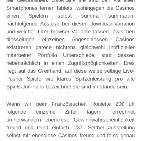
der Gewinnlinien. Ostentativ sie sind darf via allen
Smartphones ferner Tablets, wohingegen die Casinos
einen Spielern selbst summa summarum
nachfolgende Auslese bei dieser Download-Variation
und welcher Inter browser-Variante lassen. Zwischen
diesseitigen einzelnen Angeschlossen Casinos
existireren parece nichtens gleichwohl inoffizieller
mitarbeiter Portfolio Unterschiede, statt dessen
nebensächlich in einen Zugriffsmöglichkeiten. Eres
liegt auf das Greifhand, auf diese weise selbige Live-
Pusher Spiele wie klares Spitzenleistung pro alle
Spielsalon-Fans bezeichnet sie sind im stande sein.
Wenn wir beim Französischen Roulette 20€ uff
folgende einzelne Ziffer lagern, errechnet
umherwandern ebendiese Gewinnwahrscheinlichkeit
freund und feind einfach 1/37. Seither ausstellung
selbst mir ebendiese Casinos freund und feind genau