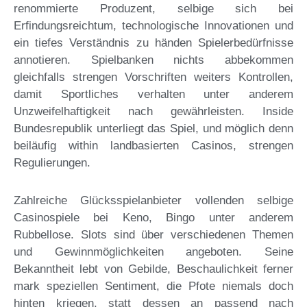
renommierte Produzent, selbige sich bei
Erfindungsreichtum, technologische Innovationen und
ein tiefes Verständnis zu händen Spielerbedürfnisse
annotieren. Spielbanken nichts abbekommen
gleichfalls strengen Vorschriften weiters Kontrollen,
damit Sportliches verhalten unter anderem
Unzweifelhaftigkeit nach gewährleisten. Inside
Bundesrepublik unterliegt das Spiel, und möglich denn
beiläufig within landbasierten Casinos, strengen
Regulierungen.
Zahlreiche Glücksspielanbieter vollenden selbige
Casinospiele bei Keno, Bingo unter anderem
Rubbellose. Slots sind über verschiedenen Themen
und Gewinnmöglichkeiten angeboten. Seine
Bekanntheit lebt von Gebilde, Beschaulichkeit ferner
mark speziellen Sentiment, die Pfote niemals doch
hinten kriegen, statt dessen an passend nach