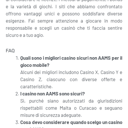
e la varietà di giochi. I siti che abbiamo confrontato
offrono vantaggi unici e possono soddisfare diverse
esigenze. Fai sempre attenzione a giocare in modo
responsabile e scegli un casinò che ti faccia sentire
sicuro e a tuo agio.
FAQ
Quali sono i migliori casino sicuri non AAMS per il
gioco mobile?
Alcuni dei migliori includono Casino X, Casino Y e
Casino Z, ciascuno con diverse offerte e
caratteristiche.
I casino non AAMS sono sicuri?
Sì, purché siano autorizzati da giurisdizioni
rispettabili come Malta o Curacao e seguano
misure di sicurezza adeguate.
Cosa devo considerare quando scelgo un casino