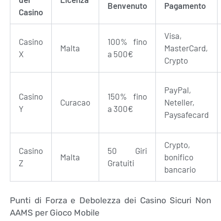
Benvenuto
Pagamento
Casino
Visa,
Casino
100% fino
Malta
MasterCard,
X
a 500€
Crypto
PayPal,
Casino
150% fino
Curacao
Neteller,
Y
a 300€
Paysafecard
Crypto,
Casino
50 Giri
Malta
bonifico
Z
Gratuiti
bancario
Punti di Forza e Debolezza dei Casino Sicuri Non
AAMS per Gioco Mobile