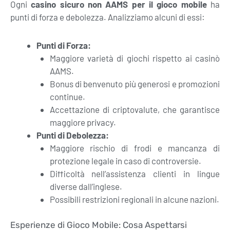
Ogni
casino sicuro non AAMS per il gioco mobile
ha
punti di forza e debolezza. Analizziamo alcuni di essi:
Punti di Forza:
Maggiore varietà di giochi rispetto ai casinò
AAMS.
Bonus di benvenuto più generosi e promozioni
continue.
Accettazione di criptovalute, che garantisce
maggiore privacy.
Punti di Debolezza:
Maggiore rischio di frodi e mancanza di
protezione legale in caso di controversie.
Difficoltà nell’assistenza clienti in lingue
diverse dall’inglese.
Possibili restrizioni regionali in alcune nazioni.
Esperienze di Gioco Mobile: Cosa Aspettarsi