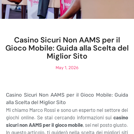
Casino Sicuri Non AAMS per il
Gioco Mobile: Guida alla Scelta del
Miglior Sito
May 1, 2026
Casino Sicuri Non AAMS per il Gioco Mobile: Guida
alla Scelta del Miglior Sito
Mi chiamo Marco Rossi e sono un esperto nel settore dei
giochi online. Se stai cercando informazioni sui
casino
sicuri non AAMS per il gioco mobile
, sei nel posto giusto.
In questo articolo, ti guiderò nella scelta dei migliori siti