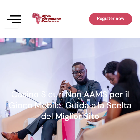
Skip
to
content
Register now
Casino Sicuri Non AAMS per il
Gioco Mobile: Guida alla Scelta
del Miglior Sito