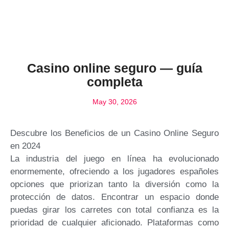
Casino online seguro — guía
completa
May 30, 2026
Descubre los Beneficios de un Casino Online Seguro
en 2024
La industria del juego en línea ha evolucionado
enormemente, ofreciendo a los jugadores españoles
opciones que priorizan tanto la diversión como la
protección de datos. Encontrar un espacio donde
puedas girar los carretes con total confianza es la
prioridad de cualquier aficionado. Plataformas como