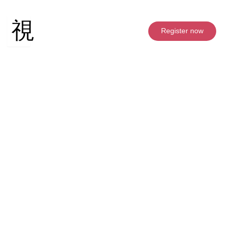
Skip
to
content
Register now
Casino online seguro — guía
completa