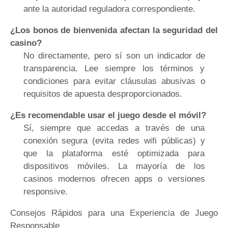
ante la autoridad reguladora correspondiente.
¿Los bonos de bienvenida afectan la seguridad del
casino?
No directamente, pero sí son un indicador de
transparencia. Lee siempre los términos y
condiciones para evitar cláusulas abusivas o
requisitos de apuesta desproporcionados.
¿Es recomendable usar el juego desde el móvil?
Sí, siempre que accedas a través de una
conexión segura (evita redes wifi públicas) y
que la plataforma esté optimizada para
dispositivos móviles. La mayoría de los
casinos modernos ofrecen apps o versiones
responsive.
Consejos Rápidos para una Experiencia de Juego
Responsable