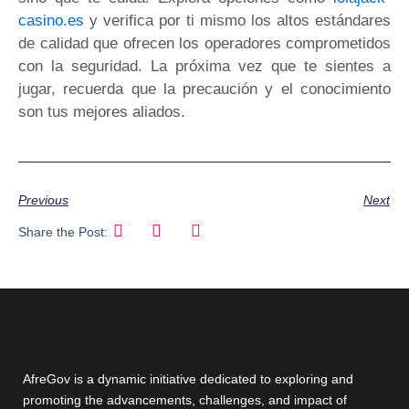
casino.es
y verifica por ti mismo los altos estándares
de calidad que ofrecen los operadores comprometidos
con la seguridad. La próxima vez que te sientes a
jugar, recuerda que la precaución y el conocimiento
son tus mejores aliados.
Previous
Next
Share the Post:
AfreGov is a dynamic initiative dedicated to exploring and
promoting the advancements, challenges, and impact of