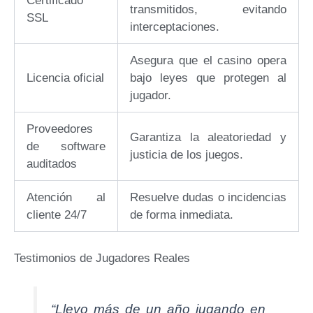
Certificado
transmitidos, evitando
SSL
interceptaciones.
Asegura que el casino opera
Licencia oficial
bajo leyes que protegen al
jugador.
Proveedores
Garantiza la aleatoriedad y
de software
justicia de los juegos.
auditados
Atención al
Resuelve dudas o incidencias
cliente 24/7
de forma inmediata.
Testimonios de Jugadores Reales
“Llevo más de un año jugando en