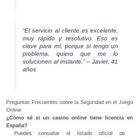
“El servicio al cliente es excelente,
muy rápido y resolutivo. Eso es
clave para mí, porque si tengo un
problema, quiero que me lo
solucionen al instante.” –
Javier, 41
años
Preguntas Frecuentes sobre la Seguridad en el Juego
Online
¿Cómo sé si un casino online tiene licencia en
España?
Puedes consultar el listado oficial de