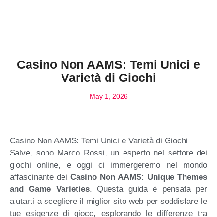
Casino Non AAMS: Temi Unici e
Varietà di Giochi
May 1, 2026
Casino Non AAMS: Temi Unici e Varietà di Giochi
Salve, sono Marco Rossi, un esperto nel settore dei
giochi online, e oggi ci immergeremo nel mondo
affascinante dei
Casino Non AAMS: Unique Themes
and Game Varieties
. Questa guida è pensata per
aiutarti a scegliere il miglior sito web per soddisfare le
tue esigenze di gioco, esplorando le differenze tra