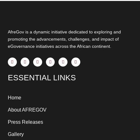
AfreGov is a dynamic initiative dedicated to exploring and
promoting the advancements, challenges, and impact of
eGovernance initiatives across the African continent.
F
X
Y
I
T
L
a
-
o
n
h
i
c
t
u
s
r
n
e
w
t
t
e
k
ESSENTIAL LINKS
b
i
u
a
a
e
o
t
b
g
d
d
o
t
e
r
s
i
k
e
a
n
-
r
m
-
f
i
Home
n
About AFREGOV
Press Releases
Gallery