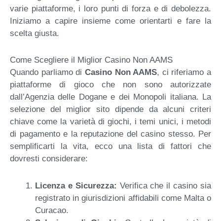
varie piattaforme, i loro punti di forza e di debolezza.
Iniziamo a capire insieme come orientarti e fare la
scelta giusta.
Come Scegliere il Miglior Casino Non AAMS
Quando parliamo di
Casino Non AAMS
, ci riferiamo a
piattaforme di gioco che non sono autorizzate
dall’Agenzia delle Dogane e dei Monopoli italiana. La
selezione del miglior sito dipende da alcuni criteri
chiave come la varietà di giochi, i temi unici, i metodi
di pagamento e la reputazione del casino stesso. Per
semplificarti la vita, ecco una lista di fattori che
dovresti considerare:
Licenza e Sicurezza:
Verifica che il casino sia
registrato in giurisdizioni affidabili come Malta o
Curacao.