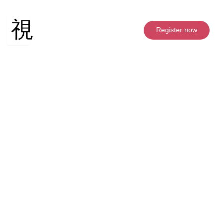
Skip
to
content
Register now
Casino Non AAMS: Temi Unici e
Varietà di Giochi