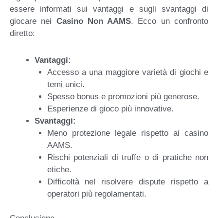
essere informati sui vantaggi e sugli svantaggi di
giocare nei
Casino Non AAMS
. Ecco un confronto
diretto:
Vantaggi:
Accesso a una maggiore varietà di giochi e
temi unici.
Spesso bonus e promozioni più generose.
Esperienze di gioco più innovative.
Svantaggi:
Meno protezione legale rispetto ai casino
AAMS.
Rischi potenziali di truffe o di pratiche non
etiche.
Difficoltà nel risolvere dispute rispetto a
operatori più regolamentati.