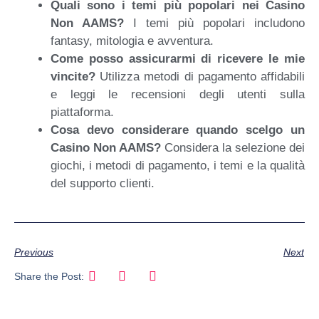
Quali sono i temi più popolari nei Casino
Non AAMS?
I temi più popolari includono
fantasy, mitologia e avventura.
Come posso assicurarmi di ricevere le mie
vincite?
Utilizza metodi di pagamento affidabili
e leggi le recensioni degli utenti sulla
piattaforma.
Cosa devo considerare quando scelgo un
Casino Non AAMS?
Considera la selezione dei
giochi, i metodi di pagamento, i temi e la qualità
del supporto clienti.
Previous
Next
Share the Post: