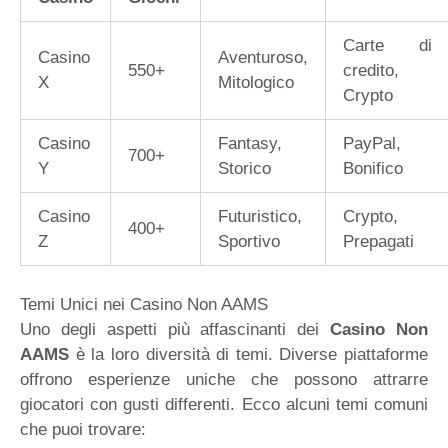
Carte di
Casino
Aventuroso,
550+
credito,
X
Mitologico
Crypto
Casino
Fantasy,
PayPal,
700+
Y
Storico
Bonifico
Casino
Futuristico,
Crypto,
400+
Z
Sportivo
Prepagati
Temi Unici nei Casino Non AAMS
Uno degli aspetti più affascinanti dei
Casino Non
AAMS
è la loro diversità di temi. Diverse piattaforme
offrono esperienze uniche che possono attrarre
giocatori con gusti differenti. Ecco alcuni temi comuni
che puoi trovare: